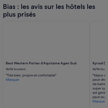
pour
Bias : les avis sur les hôtels les
2 adultes.
plus prisés
Les
prix
et
Best Western Portes d’Aquitaine Agen Sud
Kyriad Dir
la
disponibilité
sont
susceptibles
de
changer.
Des
conditions
supplémentaires
Best Western Portes d’Aquitaine Agen Sud
Kyriad Di
peuvent
s’appliquer.
10/10
Excellent
10/10
Excel
"Très bien, propre et confortable"
"Séjour e
Masquer
peut-être 
de bains s
super symp
est génére
peut se po
Masquer