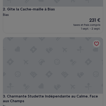
Gîte la Cache-maille à Bias
2. Gîte la Cache-maille à Bias
Bias
Le
231 €
nouveau
taxes et frais compris
prix
1 sept. - 2 sept.
est
de
Charmante Studette Indépendante au Calme, Face aux Cha
231 €
Charmante Studette Indépendante au Calme, Face aux Cha
3. Charmante Studette Indépendante au Calme, Face
aux Champs