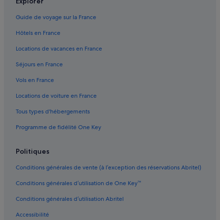
Explorer
Casseneuil : Appart’hôtels
Guide de voyage sur la France
Casseneuil : Châteaux
Hôtels en France
Casseneuil : Maison d’hôtes
Locations de vacances en France
Casseneuil : hôtels
Séjours en France
Casseneuil : Complexes hôteliers
Vols en France
Castella : Maison d’hôtes
Locations de voiture en France
Castelmoron-Sur-Lot : hôtels Hôtels pas chers
Tous types d'hébergements
Castelmoron-Sur-Lot : hôtels
Programme de fidélité One Key
Centre historique de Pujols : hôtels à proximité
Cours : hôtels Hôtels pas chers
Politiques
Cours : hôtels
Conditions générales de vente (à l’exception des réservations Abritel)
Dolmayrac : Appart’hôtels
Conditions générales d’utilisation de One Key™
Dolmayrac : hôtels Hôtels pas chers
Conditions générales d’utilisation Abritel
Fongrave : hôtels
Accessibilité
Foulayronnes : hôtels Hôtels pas chers