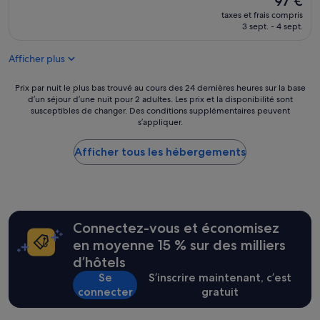
97 €
nouveau
Merveilleux,
taxes et frais compris
prix
(202 avis)
3 sept. - 4 sept.
est
de
Afficher plus
97 €
Prix
Prix par nuit le plus bas trouvé au cours des 24 dernières heures sur la base
d’un séjour d’une nuit pour 2 adultes. Les prix et la disponibilité sont
par
susceptibles de changer. Des conditions supplémentaires peuvent
nuit
s’appliquer.
le
plus
Afficher tous les hébergements
bas
trouvé
au
cours
des
24 dernières
Connectez-vous et économisez
heures
sur
en moyenne 15 % sur des milliers
la
d’hôtels
base
Se
S’inscrire maintenant, c’est
d’un
connecter
gratuit
séjour
d’une
nuit