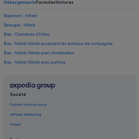
Hébergements
Formules
Voitures
Bajamont : hôtels
Beaugas : hôtels
Bias : Chambres d’hôtes
Bias : hôtels Hôtels acceptant les animaux de compagnie
Bias : hôtels Hôtels avec climatisation
Bias : hôtels Hôtels avec parking
Bias : hôtels
Blaymont : hôtels
Boudy-De-Beauregard : hôtels Hôtels pas chers
Société
Boudy-De-Beauregard : hôtels
Publier votre annonce
Brugnac : hôtels
Affiliate Marketing
Cancon : hôtels Hôtels acceptant les animaux de compagnie
Presse
Cancon : hôtels Hôtels avec parking
Cancon : hôtels