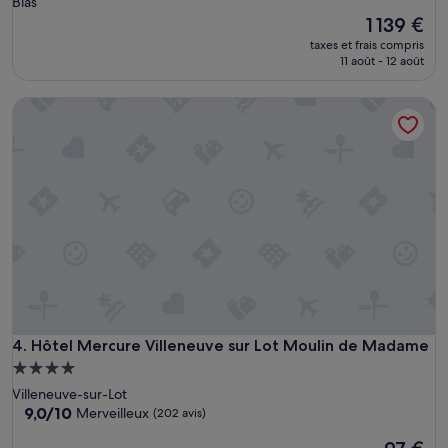
Bias
Le
1 139 €
nouveau
taxes et frais compris
prix
11 août - 12 août
est
de
Hôtel Mercure Villeneuve sur Lot Moulin de Madame
1 139 €
Hôtel Mercure Villeneuve sur Lot Moulin de Madame
4. Hôtel Mercure Villeneuve sur Lot Moulin de Madame
Hébergement
4.0 étoiles
Villeneuve-sur-Lot
9.0
9,0/10
Merveilleux
(202 avis)
sur
Le
10,