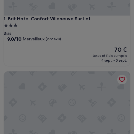
Brit Hotel Confort Villeneuve Sur Lot
1. Brit Hotel Confort Villeneuve Sur Lot
Hébergement
3.0 étoiles
Bias
9.0
9,0/10
Merveilleux
(272 avis)
sur
Le
70 €
10,
nouveau
Merveilleux,
taxes et frais compris
prix
(272 avis)
4 sept. - 5 sept.
est
de
Gîte la Cache-maille à Bias
70 €