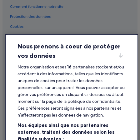
Comment fonctionne notre site
Foulayronnes : hôtels
Garonne : hôtels Hôtels de luxe
Protection des données
Hautefage-La-Tour : hôtels Hôtels pas chers
Cookies
Hautefage-La-Tour : hôtels
Conditions générales d'utilisation
La Croix-Blanche : hôtels Hôtels pas chers
Nous prenons à coeur de protéger
Mentions légales / Nous contacter
La Croix-Blanche : hôtels
vos données
Directives de contenu et signalement de contenus
La Sauvetat-sur-Lède : Auberges
Notre organisation et ses
16
partenaires stockent et/ou
Aide
La Sauvetat-sur-Lède : Maisons de ville
accèdent à des informations, telles que les identifiants
uniques de cookies pour traiter les données
Lacaussade : hôtels
Assistance
personnelles, sur un appareil. Vous pouvez accepter ou
Laparade : hôtels Hôtels pas chers
Annuler votre vol
gérer vos préférences en cliquant ci-dessous ou à tout
moment sur la page de la politique de confidentialité.
Laroque-Timbaut : hôtels
Annuler une réservation d'hôtel ou de location de vacances
Ces préférences seront signalées à nos partenaires et
Laugnac : hôtels
Délais de remboursement
n’affecteront pas les données de navigation.
Laussou : hôtels Hôtels pas chers
Utiliser un bon de réduction Expedia
Nos équipes ainsi que nos partenaires
Le Temple-sur-Lot : hôtels
externes, traitent des données selon les
Documents de voyage internationaux
finalités suivantes :
Lédat : hôtels