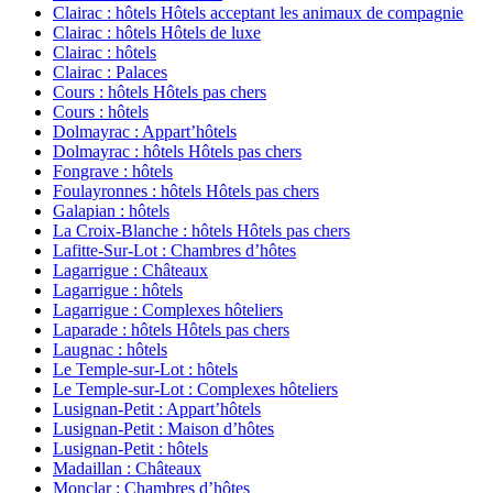
Clairac : hôtels Hôtels acceptant les animaux de compagnie
Clairac : hôtels Hôtels de luxe
Clairac : hôtels
Clairac : Palaces
Cours : hôtels Hôtels pas chers
Cours : hôtels
Dolmayrac : Appart’hôtels
Dolmayrac : hôtels Hôtels pas chers
Fongrave : hôtels
Foulayronnes : hôtels Hôtels pas chers
Galapian : hôtels
La Croix-Blanche : hôtels Hôtels pas chers
Lafitte-Sur-Lot : Chambres d’hôtes
Lagarrigue : Châteaux
Lagarrigue : hôtels
Lagarrigue : Complexes hôteliers
Laparade : hôtels Hôtels pas chers
Laugnac : hôtels
Le Temple-sur-Lot : hôtels
Le Temple-sur-Lot : Complexes hôteliers
Lusignan-Petit : Appart’hôtels
Lusignan-Petit : Maison d’hôtes
Lusignan-Petit : hôtels
Madaillan : Châteaux
Monclar : Chambres d’hôtes