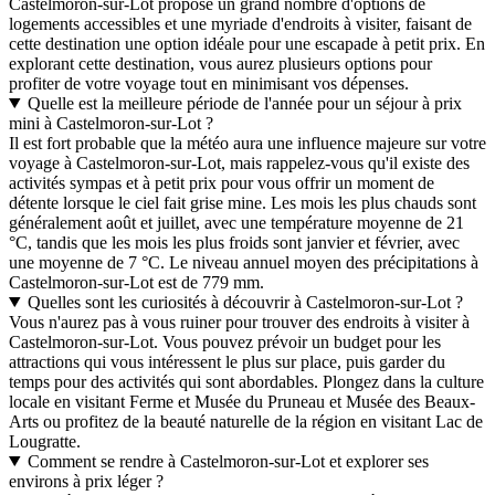
Castelmoron-sur-Lot propose un grand nombre d'options de
logements accessibles et une myriade d'endroits à visiter, faisant de
cette destination une option idéale pour une escapade à petit prix. En
explorant cette destination, vous aurez plusieurs options pour
profiter de votre voyage tout en minimisant vos dépenses.
Quelle est la meilleure période de l'année pour un séjour à prix
mini à Castelmoron-sur-Lot ?
Il est fort probable que la météo aura une influence majeure sur votre
voyage à Castelmoron-sur-Lot, mais rappelez-vous qu'il existe des
activités sympas et à petit prix pour vous offrir un moment de
détente lorsque le ciel fait grise mine. Les mois les plus chauds sont
généralement août et juillet, avec une température moyenne de 21
°C, tandis que les mois les plus froids sont janvier et février, avec
une moyenne de 7 °C. Le niveau annuel moyen des précipitations à
Castelmoron-sur-Lot est de 779 mm.
Quelles sont les curiosités à découvrir à Castelmoron-sur-Lot ?
Vous n'aurez pas à vous ruiner pour trouver des endroits à visiter à
Castelmoron-sur-Lot. Vous pouvez prévoir un budget pour les
attractions qui vous intéressent le plus sur place, puis garder du
temps pour des activités qui sont abordables. Plongez dans la culture
locale en visitant Ferme et Musée du Pruneau et Musée des Beaux-
Arts ou profitez de la beauté naturelle de la région en visitant Lac de
Lougratte.
Comment se rendre à Castelmoron-sur-Lot et explorer ses
environs à prix léger ?