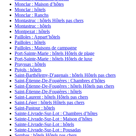
Monclar : Maison d’hôtes
Monclar : hôtels
Monclar : Ranchs
Montastruc : hôtels Hôtels pas chers
Montastruc : hôtels
Montpezat : hôtels
Pailloles : Appart’hôtels
Pailloles : hôtels
Pailloles : Maisons de campagne
Port-Sainte-Marie : hôtels Hôtels de plage
Port-Sainte-Marie : hôtels Hôtels de luxe
Prayssas : hôtels
Pujols : hôtels
Saint-Barthélemy-D'agenais : hôtels Hôtels pas chers
Saint-Étienne-De-Fougères : Chambres d’hôtes
Saint-Étienne-De-Fougères : hôtels Hôtels pas chers
Saint-Étienne-De-Fougères : hôtels
Saint-Laurent : hôtels Hôtels pas chers
Saint-Léger : hôtels Hôtels pas chers
Saint-Pastour : hôtels
Sainte-Livrade-Sur-Lot : Chambres d’hôtes
Sainte-Livrade-Sur-Lot : Maison d’hôtes
Sainte-Livrade-Sur-Lot : hôtels
Sainte-Livrade-Sur-Lot : Pousadas
Sembas : hôtels Hôtels pas chers