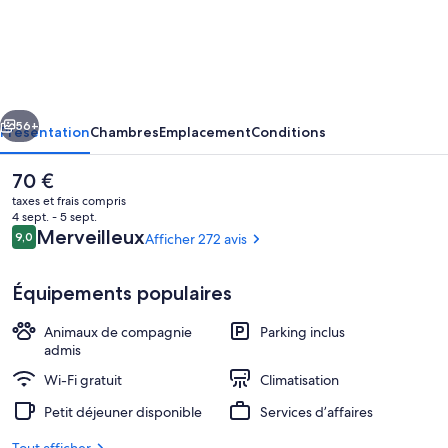
Brit
Hotel
Confort
Villeneuve
cédent
Suivant
Sur
56+
Présentation
Chambres
Emplacement
Conditions
Lot
Le
70 €
prix
taxes et frais compris
actuel
4 sept. - 5 sept.
est
Avis
Merveilleux
9,0
Afficher 272 avis
9,0 sur 10
de
voyageurs
70 €.
Équipements populaires
Animaux de compagnie
Parking inclus
Petit déjeuner buffet servi tous les j
admis
Wi-Fi gratuit
Climatisation
Petit déjeuner disponible
Services d’affaires