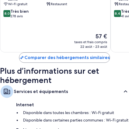
-
des
Wi-Fi gratuit
Restaurant
Restau
Pujols
Oliviers
8.0
8.4
Pujols
Très bien
Monflan
Trè
8,0
8,4
sur
sur
278 avis
41 av
10,
10,
Très
Très
bien,
bien,
Le
57 €
278 avis
41 avis
nouveau
taxes et frais compris
prix
22 août - 23 août
est
de
Comparer des hébergements similaires
57 €
Plus d’informations sur cet
hébergement
Services et équipements
Internet
Disponible dans toutes les chambres : Wi-Fi gratuit
Disponible dans certaines parties communes : Wi-Fi gratuit