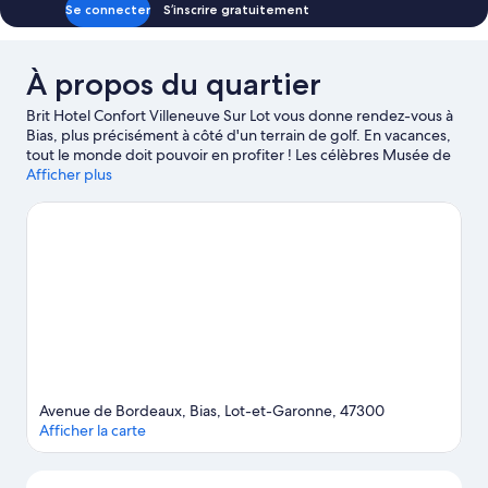
Se connecter
S’inscrire gratuitement
À propos du quartier
Brit Hotel Confort Villeneuve Sur Lot vous donne rendez-vous à
Bias, plus précisément à côté d'un terrain de golf. En vacances,
tout le monde doit pouvoir en profiter ! Les célèbres Musée de
Gajac et Ferme et Musée du Pruneau raviront les amoureux de
Afficher plus
culture, tandis que les très chouettes Les Allées Gourmandes et
La Maison de la Noisette donneront le sourire aux mordus de
shopping. Les agréables Parc de loisirs Vertigo Park et Le jardin
des Nénuphars méritent aussi une visite. Amateur de golf ? Qu'à
cela ne tienne : la région abrite des parcours où pratiquer votre
swing. Si vous préférez les activités plus mouvementées, la
randonnée en VTT et la randonnée à pied ou à vélo sont
également très populaires dans les environs.
Consultez notre
guide de voyage sur Bias
Avenue de Bordeaux, Bias, Lot-et-Garonne, 47300
Afficher la carte