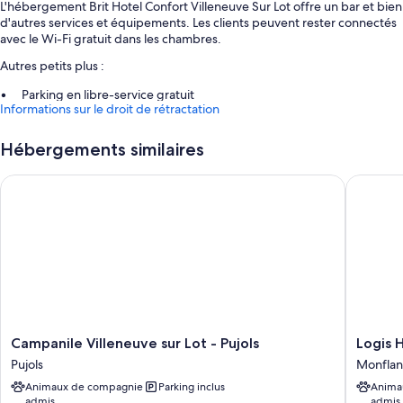
L'hébergement Brit Hotel Confort Villeneuve Sur Lot offre un bar et bien
d'autres services et équipements. Les clients peuvent rester connectés
avec le Wi-Fi gratuit dans les chambres.
Autres petits plus :
Parking en libre-service gratuit
Informations sur le droit de rétractation
Petit déjeuner buffet (en supplément), navette vers les attractions
locales et service de départ express
Hébergements similaires
Service d'arrivée express, ascenseur et une consigne à bagages
Campanile Villeneuve sur Lot - Pujols
Logis Hôt
Caractéristiques des chambres
Toutes les chambres de l'hébergement Brit Hotel Confort Villeneuve
Sur Lot disposent de touches de confort comme un système de réglage
de la climatisation, outre des services et équipements comme l'accès
Wi-Fi à Internet gratuit.
Autres équipements proposés dans les chambres :
Salle de bains avec douche et articles de toilette gratuits
Campanile
Logis
Campanile Villeneuve sur Lot - Pujols
Logis H
Télévision à écran plat avec chaînes numériques
Villeneuve
Hôtel
Pujols
Monflan
Service de ménage quotidien, bureau et téléphone
sur
la
Animaux de compagnie
Parking inclus
Anima
Lot
Bastide
admis
admis