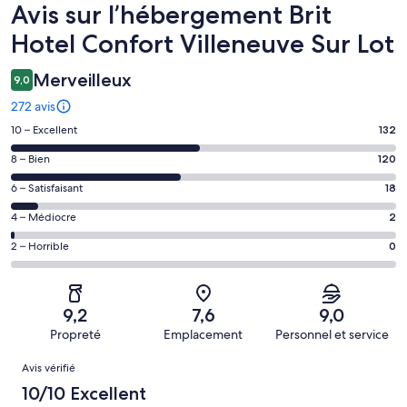
Avis
Avis sur l’hébergement Brit
Hotel Confort Villeneuve Sur Lot
Merveilleux
9,0
272 avis
Note
10 – Excellent
132
des
Note
8 – Bien
120
voyageurs
des
de 10
Note
6 – Satisfaisant
18
voyageurs
(Excellent),
des
de 8
Note
4 – Médiocre
2
d’après 132 avis
voyageurs
(Bien),
des
sur 272.
de 6
Note
2 – Horrible
0
d’après 120 avis
voyageurs
(Satisfaisant),
des
sur 272.
de 4
d’après 18 avis
voyageurs
(Médiocre),
sur 272.
de 2
d’après 2 avis
9,2
7,6
9,0
(Horrible),
sur 272.
Propreté
Emplacement
Personnel et service
d’après 0 avis
Avis
sur 272.
Avis vérifié
10/10 Excellent