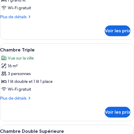
pour
1 grand lit
ce
Wi-Fi gratuit
type
Plus
Plus de détails
de
de
chambre :
détails
Voir les prix
sur
Chambre
le
Double
type
Afficher
Une chambre d’hôtel avec deux lits, ch
11
de
Chambre Triple
toutes
chambre
Vue sur la ville
Chambre
les
Double
16 m²
photos
pour
3 personnes
ce
1 lit double et 1 lit 1 place
type
Wi-Fi gratuit
de
Plus
Plus de détails
chambre :
de
Chambre
détails
Voir les prix
sur
Triple
le
type
Afficher
Un lit bien fait, recouvert d’une couve
8
de
Chambre Double Supérieure