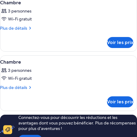
5
de
Chambre
Chambre
toutes
chambre
3 personnes
Chambre
les
Wi-Fi gratuit
photos
pour
Plus
Plus de détails
de
ce
détails
type
Voir les prix
sur
de
le
chambre :
type
Afficher
Une chambre d’hôtel avec un grand lit
3
de
Chambre
Chambre
toutes
chambre
3 personnes
Chambre
les
Wi-Fi gratuit
photos
pour
Plus
Plus de détails
de
ce
détails
type
Voir les prix
sur
de
le
chambre :
type
Connectez-vous pour découvrir les réductions et les
de
Chambre
avantages dont vous pouvez bénéficier. Plus de récompenses
chambre
pour plus d’aventures !
Chambre