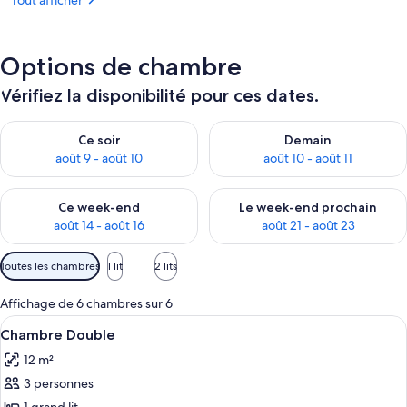
Tout afficher
Options de chambre
Vérifiez la disponibilité pour ces dates.
Vérifier la disponibilité pour ce soir août 9 - août 10
Vérifier la disponibilité pour 
Ce soir
Demain
août 9 - août 10
août 10 - août 11
Vérifier la disponibilité pour ce week-end août 14 - août 16
Vérifier la disponibilité pour
Ce week-end
Le week-end prochain
août 14 - août 16
août 21 - août 23
Filtres
Toutes les chambres
1 lit
2 lits
disponibles
pour
Affichage de 6 chambres sur 6
les
Afficher
Une chambre d’hôtel avec un lit, une d
9
Chambre Double
chambres
toutes
12 m²
les
3 personnes
photos