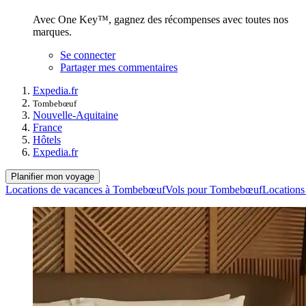
Avec One Key™, gagnez des récompenses avec toutes nos
marques.
Se connecter
Partager mes commentaires
Expedia.fr
Tombebœuf
Nouvelle-Aquitaine
France
Hôtels
Expedia.fr
Planifier mon voyage
Locations de vacances à Tombebœuf
Vols pour Tombebœuf
Locations