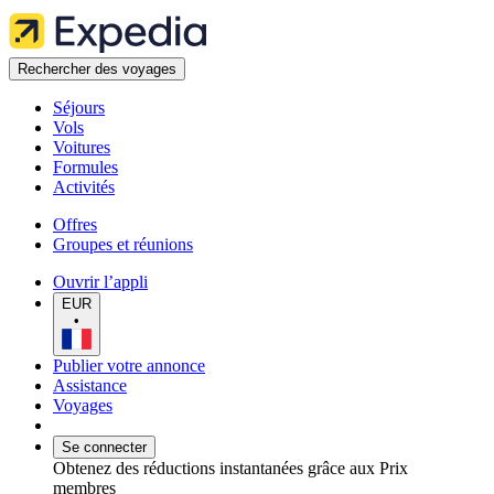
Rechercher des voyages
Séjours
Vols
Voitures
Formules
Activités
Offres
Groupes et réunions
Ouvrir l’appli
EUR
•
Publier votre annonce
Assistance
Voyages
Se connecter
Obtenez des réductions instantanées grâce aux Prix
membres