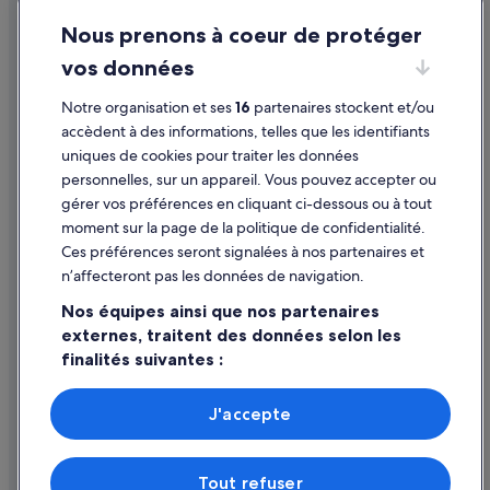
Conditions générales d'utilisation
e
Clairac : hôtels Hôtels de luxe
l
Nous prenons à coeur de protéger
Mentions légales / Nous contacter
l
Clairac : hôtels
vos données
e
Directives de contenu et signalement de contenus
n
Cours : hôtels Hôtels pas chers
Notre organisation et ses
16
partenaires stockent et/ou
t
Aide
Cours : hôtels
s
accèdent à des informations, telles que les identifiants
,
uniques de cookies pour traiter les données
Dolmayrac : Appart’hôtels
Assistance
e
personnelles, sur un appareil. Vous pouvez accepter ou
t
Dolmayrac : hôtels Hôtels pas chers
Annuler votre vol
gérer vos préférences en cliquant ci-dessous ou à tout
l
moment sur la page de la politique de confidentialité.
Fongrave : hôtels
e
Annuler une réservation d'hôtel ou de location de vacances
c
Ces préférences seront signalées à nos partenaires et
Galapian : hôtels
Délais de remboursement
o
n’affecteront pas les données de navigation.
n
Gontaud-De-Nogaret : hôtels
Utiliser un bon de réduction Expedia
f
Nos équipes ainsi que nos partenaires
Lafitte-Sur-Lot : Chambres d’hôtes
o
externes, traitent des données selon les
Documents de voyage internationaux
r
finalités suivantes :
Lagarrigue : hôtels
t
d
Utiliser des données de géolocalisation précises. Analyser
Laparade : hôtels Hôtels pas chers
e
activement les caractéristiques de l’appareil pour
J'accepte
Laugnac : hôtels
s
l’identification. Stocker et/ou accéder à des informations
Parmi les moyens de paiement acceptés sur expedia.fr figurent :
c
sur un appareil. Publicités et contenu personnalisés,
American Express, Diner’s Club International, Mastercard, Visa, Visa
Le Temple-sur-Lot : hôtels
h
mesure de performance des publicités et du contenu,
Electron, CartaSi, Carte Bleue, PayPal et Eurocard.
Tout refuser
a
études d’audience et développement de services.