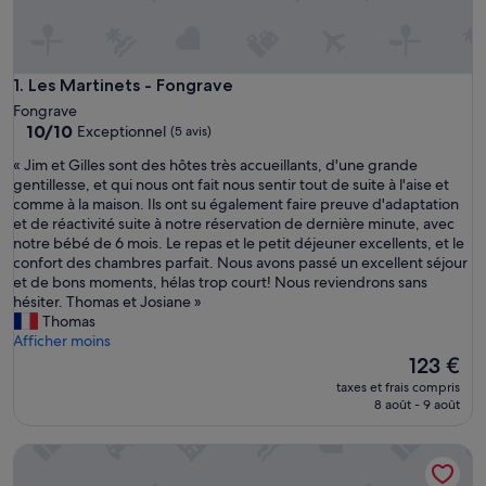
Les Martinets - Fongrave
1. Les Martinets - Fongrave
Fongrave
10.0
10/10
Exceptionnel
(5 avis)
sur
«
« Jim et Gilles sont des hôtes très accueillants, d'une grande
10,
J
gentillesse, et qui nous ont fait nous sentir tout de suite à l'aise et
Exceptionnel,
i
comme à la maison. Ils ont su également faire preuve d'adaptation
(5 avis)
m
et de réactivité suite à notre réservation de dernière minute, avec
e
notre bébé de 6 mois. Le repas et le petit déjeuner excellents, et le
t
confort des chambres parfait. Nous avons passé un excellent séjour
G
et de bons moments, hélas trop court! Nous reviendrons sans
i
hésiter. Thomas et Josiane »
l
Thomas
l
Afficher moins
e
Le
123 €
s
nouveau
taxes et frais compris
s
prix
8 août - 9 août
o
est
n
de
Chambre dans ancienne métairie
t
123 €
d