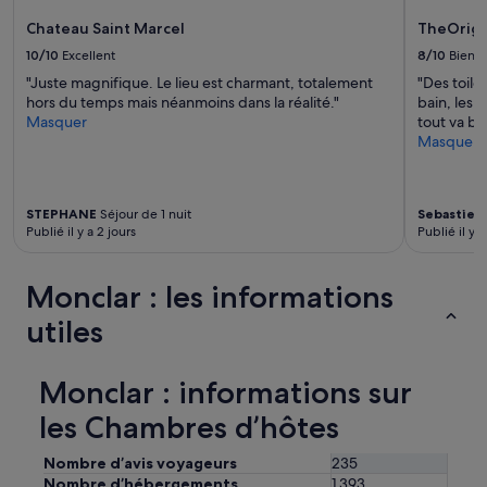
supplémentaires
a
Chateau Saint Marcel
TheOrigin
peuvent
m
s’appliquer.
10/10
Excellent
8/10
Bien
a
i
"Juste magnifique. Le lieu est charmant, totalement
"Des toile
s
hors du temps mais néanmoins dans la réalité."
bain, les v
o
Masquer
tout va bi
n
Masquer
.
I
l
s
STEPHANE
Séjour de 1 nuit
Sebastien
Publié il y a 2 jours
Publié il y a
o
n
t
Monclar : les informations
s
u
utiles
é
g
a
Monclar : informations sur
l
e
les Chambres d’hôtes
m
e
Nombre d’avis voyageurs
235
n
Nombre d’hébergements
1 393