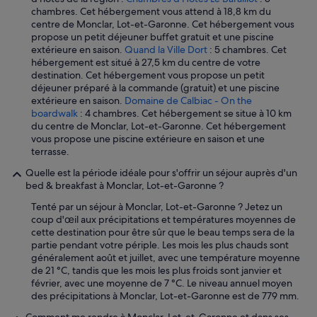
t
chambres. Cet hébergement vous attend à 18,8 km du
d
centre de Monclar, Lot-et-Garonne. Cet hébergement vous
e
propose un petit déjeuner buffet gratuit et une piscine
r
extérieure en saison.
Quand la Ville Dort
: 5 chambres. Cet
é
hébergement est situé à 27,5 km du centre de votre
a
destination. Cet hébergement vous propose un petit
c
déjeuner préparé à la commande (gratuit) et une piscine
t
extérieure en saison.
Domaine de Calbiac - On the
i
boardwalk
: 4 chambres. Cet hébergement se situe à 10 km
v
du centre de Monclar, Lot-et-Garonne. Cet hébergement
i
vous propose une piscine extérieure en saison et une
t
terrasse.
é
s
Quelle est la période idéale pour s'offrir un séjour auprès d'un
u
bed & breakfast à Monclar, Lot-et-Garonne ?
i
t
Tenté par un séjour à Monclar, Lot-et-Garonne ? Jetez un
e
coup d'œil aux précipitations et températures moyennes de
à
cette destination pour être sûr que le beau temps sera de la
n
partie pendant votre périple. Les mois les plus chauds sont
o
généralement août et juillet, avec une température moyenne
t
de 21 °C, tandis que les mois les plus froids sont janvier et
r
février, avec une moyenne de 7 °C. Le niveau annuel moyen
e
des précipitations à Monclar, Lot-et-Garonne est de 779 mm.
r