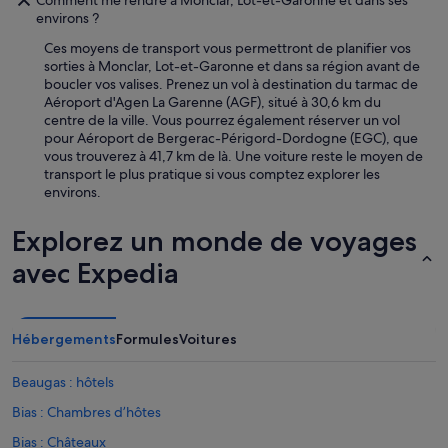
Comment me rendre à Monclar, Lot-et-Garonne et dans ses
é
environs ?
s
e
Ces moyens de transport vous permettront de planifier vos
r
sorties à Monclar, Lot-et-Garonne et dans sa région avant de
v
boucler vos valises. Prenez un vol à destination du tarmac de
a
Aéroport d'Agen La Garenne (AGF), situé à 30,6 km du
t
centre de la ville. Vous pourrez également réserver un vol
i
pour Aéroport de Bergerac-Périgord-Dordogne (EGC), que
o
vous trouverez à 41,7 km de là. Une voiture reste le moyen de
n
transport le plus pratique si vous comptez explorer les
d
environs.
e
d
Explorez un monde de voyages
e
r
avec Expedia
n
i
è
r
Hébergements
Formules
Voitures
e
m
Beaugas : hôtels
i
n
Bias : Chambres d’hôtes
u
t
Bias : Châteaux