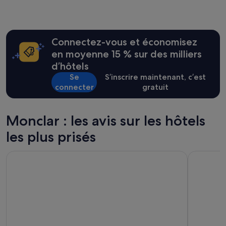
au
u
cours
t
des
d
24 dernières
e
Connectez-vous et économisez
heures
s
sur
en moyenne 15 % sur des milliers
u
la
i
d’hôtels
base
t
Se
S’inscrire maintenant, c’est
d’un
e
connecter
gratuit
séjour
à
d’une
l
nuit
'
pour
a
Monclar : les avis sur les hôtels
2 adultes.
i
les plus prisés
Les
s
prix
e
et
e
Chateau Saint Marcel
TheOriginal
la
t
disponibilité
c
sont
o
susceptibles
m
de
m
changer.
e
Des
à
conditions
l