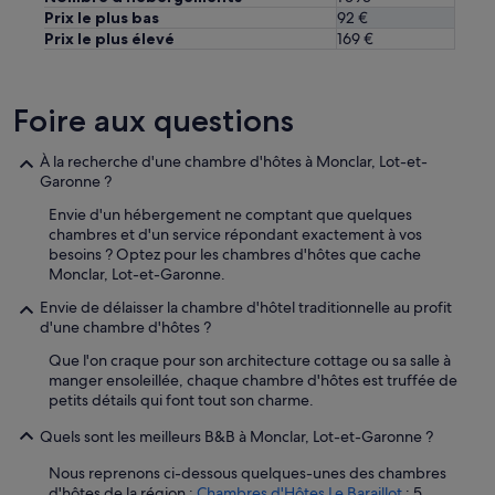
t
Prix le plus bas
92 €
f
Prix le plus élevé
169 €
a
i
r
e
Foire aux questions
p
r
e
À la recherche d'une chambre d'hôtes à Monclar, Lot-et-
u
Garonne ?
v
Envie d'un hébergement ne comptant que quelques
e
chambres et d'un service répondant exactement à vos
d
besoins ? Optez pour les chambres d'hôtes que cache
'
Monclar, Lot-et-Garonne.
a
d
Envie de délaisser la chambre d'hôtel traditionnelle au profit
a
d'une chambre d'hôtes ?
p
t
Que l'on craque pour son architecture cottage ou sa salle à
a
manger ensoleillée, chaque chambre d'hôtes est truffée de
t
petits détails qui font tout son charme.
i
Quels sont les meilleurs B&B à Monclar, Lot-et-Garonne ?
o
n
Nous reprenons ci-dessous quelques-unes des chambres
e
d'hôtes de la région :
Chambres d'Hôtes Le Baraillot
: 5