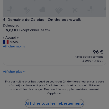
u
i
n
o
Domaine de Calbiac - On the boardwalk
4. Domaine de Calbiac - On the boardwalk
u
s
Dolmayrac
o
9.8
9,8/10
Exceptionnel
(46 avis)
n
sur
«
« Accueil »
t
10,
A
MARC
f
Exceptionnel,
c
Afficher moins
a
(46 avis)
c
Le
96 €
i
u
nouveau
t
taxes et frais compris
e
prix
n
2 sept. - 3 sept.
i
est
o
l
de
u
Afficher plus
»
96 €
s
s
Prix
Prix par nuit le plus bas trouvé au cours des 24 dernières heures sur la base
e
d’un séjour d’une nuit pour 2 adultes. Les prix et la disponibilité sont
par
n
susceptibles de changer. Des conditions supplémentaires peuvent
nuit
t
s’appliquer.
le
i
plus
r
Afficher tous les hébergements
bas
t
trouvé
o