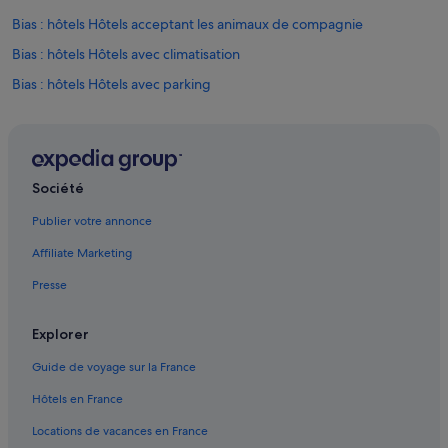
e
Bias : hôtels Hôtels acceptant les animaux de compagnie
,
a
Bias : hôtels Hôtels avec climatisation
v
e
Bias : hôtels Hôtels avec parking
c
Bias : hôtels
n
o
Boudy-De-Beauregard : hôtels Hôtels pas chers
t
r
Boudy-De-Beauregard : hôtels
e
Société
Bourran : hôtels
b
Publier votre annonce
é
Brugnac : hôtels
b
Affiliate Marketing
é
Cancon : Appart’hôtels
d
Presse
Cancon : Maison d’hôtes
e
6
Cancon : hôtels Hôtels acceptant les animaux de compagnie
m
Explorer
o
Cancon : hôtels Hôtels avec parking
i
Guide de voyage sur la France
Cancon : hôtels
s
Hôtels en France
.
Cancon : Résidences de vacances
L
Locations de vacances en France
e
Cancon : Complexes hôteliers