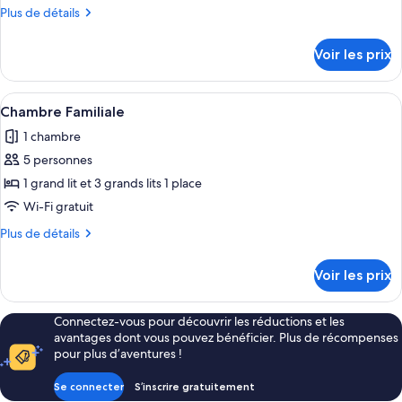
type
Plus
Plus de détails
de
de
chambre :
détails
Voir les prix
sur
Cottage
le
type
Afficher
Une chambre avec deux lits en bois, un
11
de
Chambre Familiale
toutes
chambre
1 chambre
Cottage
les
5 personnes
photos
pour
1 grand lit et 3 grands lits 1 place
ce
Wi-Fi gratuit
type
Plus
Plus de détails
de
de
chambre :
détails
Voir les prix
sur
Chambre
le
Familiale
type
Connectez-vous pour découvrir les réductions et les
de
avantages dont vous pouvez bénéficier. Plus de récompenses
chambre
pour plus d’aventures !
Chambre
Familiale
Se connecter
S’inscrire gratuitement