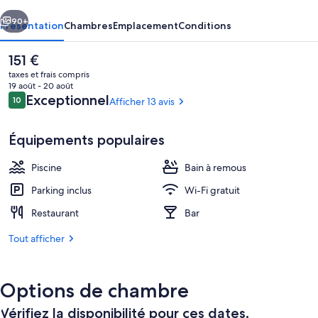
cédent
Suivant
90+
Présentation
Chambres
Emplacement
Conditions
Le
151 €
prix
taxes et frais compris
actuel
19 août - 20 août
est
Avis
Exceptionnel
10
Afficher 13 avis
10 sur 10
de
voyageurs
151 €.
Équipements populaires
Piscine
Bain à remous
Cottage | Draps en coton égyptien, lit
Parking inclus
Wi-Fi gratuit
Restaurant
Bar
Tout afficher
Options de chambre
Vérifiez la disponibilité pour ces dates.