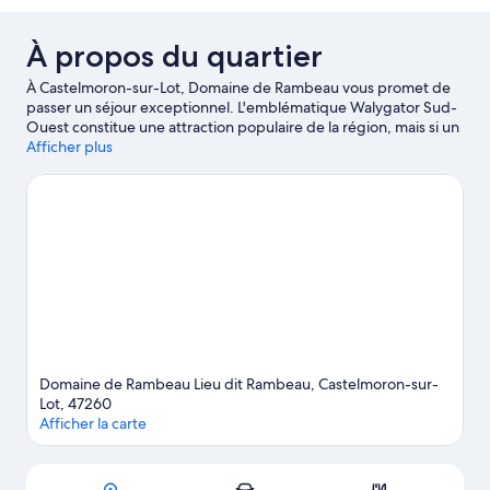
À propos du quartier
À Castelmoron-sur-Lot, Domaine de Rambeau vous promet de
passer un séjour exceptionnel. L'emblématique Walygator Sud-
Ouest constitue une attraction populaire de la région, mais si un
minimum d'action est à l'ordre du jour, les sympathiques Golf de
Afficher plus
Barthe et Thermes de Casteljaloux valent assurément le détour !
Pensez également à ajouter Landes de Gascogne à votre liste de
choses à voir. Profitez des points d'eau de la région pour tester
différentes activités telles que la pêche ou faites le plein
d'énergie en pratiquant la randonnée à pied ou à vélo.
Consultez notre guide de voyage sur Castelmoron-sur-Lot
Afficher plus de maisons d’hôtes à Castelmoron-sur-
Lot
Domaine de Rambeau Lieu dit Rambeau, Castelmoron-sur-
Lot, 47260
Afficher la carte
Carte