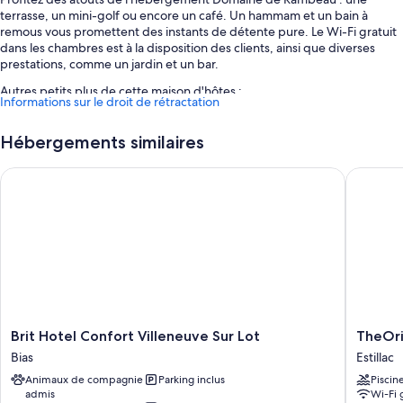
terrasse, un mini-golf ou encore un café. Un hammam et un bain à
remous vous promettent des instants de détente pure. Le Wi-Fi gratuit
dans les chambres est à la disposition des clients, ainsi que diverses
prestations, comme un jardin et un bar.
Autres petits plus de cette maison d'hôtes :
Informations sur le droit de rétractation
Piscine en plein air avec chaises longues
Hébergements similaires
Parking en libre-service gratuit
Location de vélos, mobilier d'extérieur et café/thé dans le hall
Brit Hotel Confort Villeneuve Sur Lot
TheOrigin
Hébergement non-fumeurs et service d'assistance pour les visites
touristiques ou l'achat de billets
Caractéristiques des chambres
Toutes les chambres bénéficient d'un ameublement personnalisé, et
disposent d'atouts appréciables comme une literie de qualité
supérieure et un coin salle à manger séparé, ainsi que des services et
équipements comme l'accès Wi-Fi à Internet gratuit.
Brit
TheOrig
Brit Hotel Confort Villeneuve Sur Lot
TheOrig
Autres équipements proposés dans les chambres :
Hotel
City
Bias
Estillac
Confort
Relais
Douche à « effet pluie », articles de toilette gratuits et sèche-
Animaux de compagnie
Parking inclus
Piscin
Villeneuve
d'Estilla
cheveux
admis
Wi-Fi 
Sur
Agen