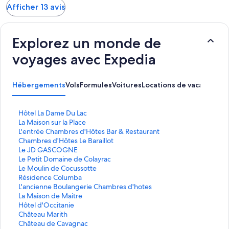
Afficher 13 avis
Explorez un monde de
voyages avec Expedia
Hébergements
Vols
Formules
Voitures
Locations de vacances
Ac
L
Hôtel La Dame Du Lac
i
L
La Maison sur la Place
e
i
L
L'entrée Chambres d'Hôtes Bar & Restaurant
n
e
i
L
Chambres d'Hôtes Le Baraillot
o
n
e
i
L
Le JD GASCOGNE
u
o
n
e
i
L
Le Petit Domaine de Colayrac
v
u
o
n
e
i
L
Le Moulin de Cocussotte
r
v
u
o
n
e
i
L
Résidence Columba
a
r
v
u
o
n
e
i
L
L'ancienne Boulangerie Chambres d'hotes
n
a
r
v
u
o
n
e
i
L
La Maison de Maitre
t
n
a
r
v
u
o
n
e
i
L
Hôtel d'Occitanie
l
t
n
a
r
v
u
o
n
e
i
L
Château Marith
a
l
t
n
a
r
v
u
o
n
e
i
L
Château de Cavagnac