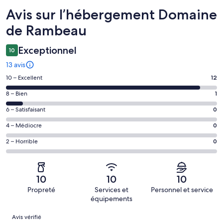
Avis
Avis sur l’hébergement Domaine
de Rambeau
Exceptionnel
10
13 avis
Note
10 – Excellent
12
des
Note
8 – Bien
1
voyageurs
des
de 10
Note
6 – Satisfaisant
0
voyageurs
(Excellent),
des
de 8
Note
4 – Médiocre
0
d’après 12 avis
voyageurs
(Bien),
des
sur 13.
de 6
Note
2 – Horrible
0
d’après 1 avis
voyageurs
(Satisfaisant),
des
sur 13.
de 4
d’après 0 avis
voyageurs
(Médiocre),
sur 13.
de 2
d’après 0 avis
10
10
10
(Horrible),
sur 13.
Propreté
Services et
Personnel et service
d’après 0 avis
équipements
sur 13.
Avis
Avis vérifié