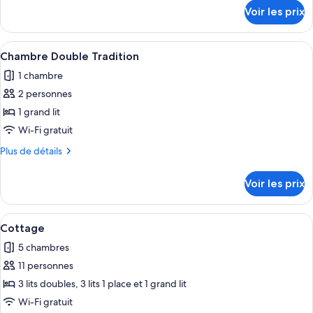
Chambre
détails
Voir les prix
sur
Triple
le
Luxe
type
Afficher
Une chambre à coucher de style traditi
8
de
Chambre Double Tradition
toutes
chambre
1 chambre
Chambre
les
Triple
2 personnes
photos
Luxe
pour
1 grand lit
ce
Wi-Fi gratuit
type
Plus
Plus de détails
de
de
chambre :
détails
Voir les prix
sur
Chambre
le
Double
type
Afficher
Un salon moderne avec un canapé beige
Tradition
33
de
Cottage
toutes
chambre
5 chambres
Chambre
les
Double
11 personnes
photos
Tradition
pour
3 lits doubles, 3 lits 1 place et 1 grand lit
ce
Wi-Fi gratuit