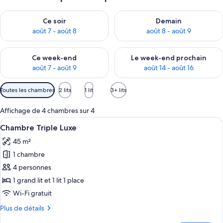
Vérifier la disponibilité pour ce soir août 7 - août 8
Vérifier la disponibilité pour 
Ce soir
Demain
août 7 - août 8
août 8 - août 9
Vérifier la disponibilité pour ce week-end août 7 - août 9
Vérifier la disponibilité pour 
Ce week-end
Le week-end prochain
août 7 - août 9
août 14 - août 16
Filtres
Toutes les chambres
2 lits
1 lit
3+ lits
disponibles
pour
Affichage de 4 chambres sur 4
les
Afficher
Une chambre avec un plafond en bois, 
15
Chambre Triple Luxe
chambres
toutes
45 m²
les
1 chambre
photos
pour
4 personnes
ce
1 grand lit et 1 lit 1 place
type
Wi-Fi gratuit
de
Plus
Plus de détails
chambre :
de