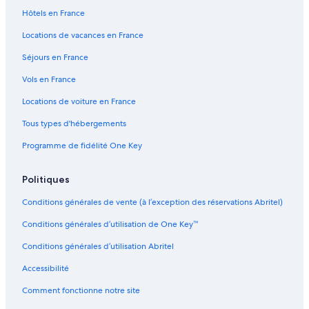
ô
a
C
s
b
l
i
t
i
C
o
i
Hôtels en France
t
r
o
o
a
a
t
a
t
a
c
n
e
a
l
t
n
r
n
h
v
c
a
Locations de vacances en France
s
i
a
t
g
e
i
a
a
l
B
l
y
e
e
e
g
s
s
Séjours en France
a
l
r
r
n
C
r
o
a
i
a
i
Vols en France
&
t
c
e
c
t
Locations de voiture en France
R
C
y
e
h
,
Tous types d'hébergements
s
a
H
t
m
ô
Programme de fidélité One Key
a
b
t
u
r
e
r
e
l
Politiques
a
s
L
Conditions générales de vente (à l’exception des réservations Abritel)
n
d
e
t
'
R
Conditions générales d’utilisation de One Key™
h
e
o
l
Conditions générales d’utilisation Abritel
t
a
e
i
Accessibilité
s
s
d
Comment fonctionne notre site
e