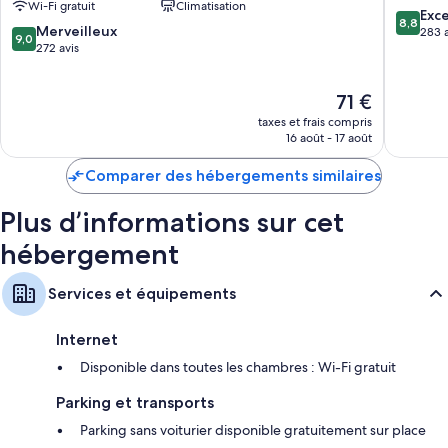
Wi-Fi gratuit
Climatisation
Garde-robe ou placard, coin salle à manger séparé et
Lot
Estillac
8.8
Exce
8,8
cafetière/bouilloire
9.0
Bias
Merveilleux
sur
283 a
9,0
sur
272 avis
10,
10,
Excellen
Merveilleux,
283 avis
Le
71 €
272 avis
nouveau
taxes et frais compris
prix
16 août - 17 août
est
de
Comparer des hébergements similaires
71 €
Plus d’informations sur cet
hébergement
Services et équipements
Internet
Disponible dans toutes les chambres : Wi-Fi gratuit
Parking et transports
Parking sans voiturier disponible gratuitement sur place