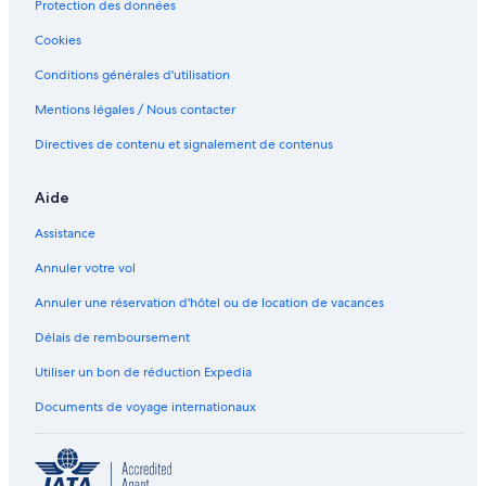
Protection des données
s
D
Cookies
e
u
Conditions générales d'utilisation
x
M
Mentions légales / Nous contacter
e
Directives de contenu et signalement de contenus
r
s
,
Aide
M
a
Assistance
r
m
Annuler votre vol
a
n
Annuler une réservation d'hôtel ou de location de vacances
d
Délais de remboursement
e
S
Utiliser un bon de réduction Expedia
u
d
Documents de voyage internationaux