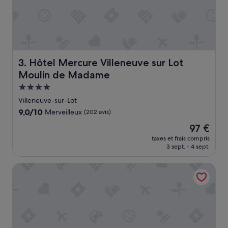
s
t
.
c
P
o
e
n
t
f
i
o
t
r
Hôtel Mercure Villeneuve sur Lot Moulin de Madame
3. Hôtel Mercure Villeneuve sur Lot
d
t
Moulin de Madame
é
a
j
b
Hébergement
e
l
4.0 étoiles
Villeneuve-sur-Lot
u
e
9.0
9,0/10
Merveilleux
(202 avis)
n
»
sur
e
Le
97 €
10,
r
nouveau
Merveilleux,
taxes et frais compris
c
prix
3 sept. - 4 sept.
(202 avis)
o
est
p
de
En Bord de Rivière
i
97 €
e
u
x
e
t
p