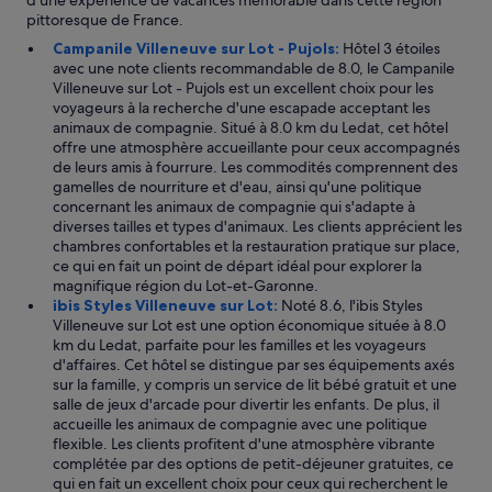
d'une expérience de vacances mémorable dans cette région
a
c
pittoresque de France.
c
o
u
u
Campanile Villeneuve sur Lot - Pujols:
Hôtel 3 étoiles
i
r
avec une note clients recommandable de 8.0, le Campanile
s
t
Villeneuve sur Lot - Pujols est un excellent choix pour les
i
!
voyageurs à la recherche d'une escapade acceptant les
n
N
animaux de compagnie. Situé à 8.0 km du Ledat, cet hôtel
e
o
offre une atmosphère accueillante pour ceux accompagnés
o
u
de leurs amis à fourrure. Les commodités comprennent des
ù
s
gamelles de nourriture et d'eau, ainsi qu'une politique
o
r
concernant les animaux de compagnie qui s'adapte à
n
e
diverses tailles et types d'animaux. Les clients apprécient les
p
v
chambres confortables et la restauration pratique sur place,
e
i
ce qui en fait un point de départ idéal pour explorer la
u
e
magnifique région du Lot-et-Garonne.
t
n
ibis Styles Villeneuve sur Lot:
Noté 8.6, l'ibis Styles
p
d
Villeneuve sur Lot est une option économique située à 8.0
r
r
km du Ledat, parfaite pour les familles et les voyageurs
é
o
d'affaires. Cet hôtel se distingue par ses équipements axés
p
n
sur la famille, y compris un service de lit bébé gratuit et une
a
s
salle de jeux d'arcade pour divertir les enfants. De plus, il
r
s
accueille les animaux de compagnie avec une politique
e
a
flexible. Les clients profitent d'une atmosphère vibrante
r
n
complétée par des options de petit-déjeuner gratuites, ce
s
s
qui en fait un excellent choix pour ceux qui recherchent le