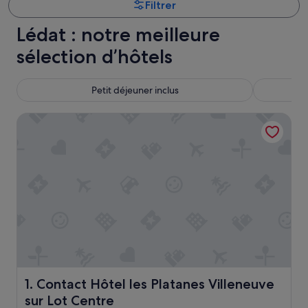
Filtrer
Lédat : notre meilleure
sélection d’hôtels
Petit déjeuner inclus
Contact Hôtel les Platanes Villeneuve sur Lot Centre
Contact Hôtel les Platanes Villeneuve sur Lot Centre
1. Contact Hôtel les Platanes Villeneuve
sur Lot Centre