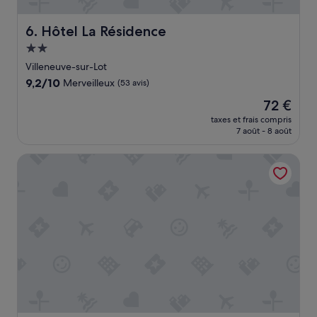
u
v
Hôtel La Résidence
6. Hôtel La Résidence
i
o
Hébergement
n
2.0 étoiles
Villeneuve-sur-Lot
s
9.2
9,2/10
Merveilleux
(53 avis)
f
sur
e
Le
72 €
10,
r
nouveau
Merveilleux,
taxes et frais compris
m
prix
7 août - 8 août
(53 avis)
e
est
r
de
ibis Styles Villeneuve sur Lot
c
72 €
o
m
p
l
è
t
e
m
e
n
t
c