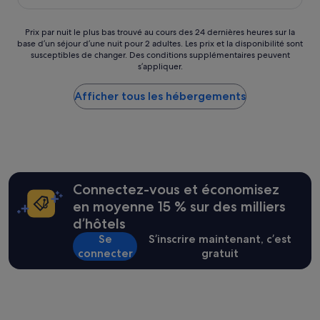
g
est
t
e
e
e
de
s
r
n
n
41 €
Prix
Prix par nuit le plus bas trouvé au cours des 24 dernières heures sur la
i
e
»
t
base d’un séjour d’une nuit pour 2 adultes. Les prix et la disponibilité sont
par
m
x
i
susceptibles de changer. Des conditions supplémentaires peuvent
nuit
p
c
s’appliquer.
l
le
l
e
l
plus
e
l
e
Afficher tous les hébergements
bas
m
l
s
trouvé
e
e
s
au
n
n
e
cours
t
t
e
des
,
s
t
24 dernières
f
,
s
heures
o
e
o
sur
Connectez-vous et économisez
r
t
n
la
m
l
en moyenne 15 % sur des milliers
p
base
i
e
d’hôtels
r
d’un
d
c
o
séjour
Se
S’inscrire maintenant, c’est
a
o
f
d’une
connecter
gratuit
b
n
e
nuit
l
f
s
pour
e
o
s
2 adultes.
.
r
i
Les
T
t
o
prix
r
d