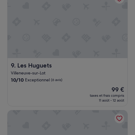
u
t
i
:
l
l
»
a
c
h
a
m
b
r
e
Les Huguets
9. Les Huguets
é
t
Villeneuve-sur-Lot
a
10.0
10/10
Exceptionnel
(6 avis)
i
sur
t
Le
99 €
10,
p
nouveau
Exceptionnel,
taxes et frais compris
r
prix
11 août - 12 août
(6 avis)
o
est
p
de
Les Martinets - Fongrave
r
99 €
e
,
c