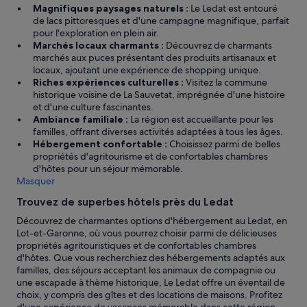
m
e
au 22
t
Magnifiques paysages naturels :
Le Ledat est entouré
e
t
août.
i
de lacs pittoresques et d'une campagne magnifique, parfait
n
d
e
pour l'exploration en plein air.
t
e
e
Marchés locaux charmants :
Découvrez de charmants
e
b
t
marchés aux puces présentant des produits artisanaux et
s
o
.
locaux, ajoutant une expérience de shopping unique.
t
n
.
Riches expériences culturelles :
Visitez la commune
b
s
.
historique voisine de La Sauvetat, imprégnée d'une histoire
e
m
et d'une culture fascinantes.
a
o
Ambiance familiale :
La région est accueillante pour les
u
m
familles, offrant diverses activités adaptées à tous les âges.
,
e
Hébergement confortable :
Choisissez parmi de belles
c
n
propriétés d'agritourisme et de confortables chambres
o
t
d'hôtes pour un séjour mémorable.
n
s
Masquer
f
,
o
h
Trouvez de superbes hôtels près du Ledat
r
é
Découvrez de charmantes options d'hébergement au Ledat, en
t
l
Lot-et-Garonne, où vous pourrez choisir parmi de délicieuses
a
a
propriétés agritouristiques et de confortables chambres
b
s
d'hôtes. Que vous recherchiez des hébergements adaptés aux
l
t
familles, des séjours acceptant les animaux de compagnie ou
e
r
une escapade à thème historique, Le Ledat offre un éventail de
.
o
choix, y compris des gîtes et des locations de maisons. Profitez
L
p