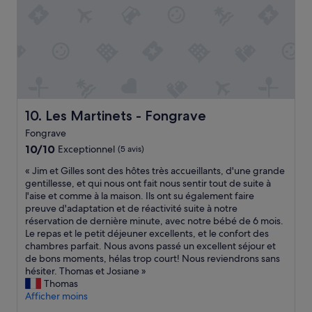
o
n
f
o
r
t
a
b
l
Les Martinets - Fongrave
e
10. Les Martinets - Fongrave
e
Fongrave
t
10.0
10/10
Exceptionnel
(5 avis)
t
sur
r
«
« Jim et Gilles sont des hôtes très accueillants, d'une grande
10,
è
J
gentillesse, et qui nous ont fait nous sentir tout de suite à
Exceptionnel,
s
i
l'aise et comme à la maison. Ils ont su également faire
(5 avis)
a
m
preuve d'adaptation et de réactivité suite à notre
g
e
réservation de dernière minute, avec notre bébé de 6 mois.
r
t
Le repas et le petit déjeuner excellents, et le confort des
é
G
chambres parfait. Nous avons passé un excellent séjour et
a
i
de bons moments, hélas trop court! Nous reviendrons sans
b
l
hésiter. Thomas et Josiane »
l
l
Thomas
e
e
Afficher moins
,
s