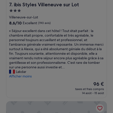
a
ibis Styles Villeneuve sur Lot
7. ibis Styles Villeneuve sur Lot
r
Hébergement
i
3.0 étoiles
l
Villeneuve-sur-Lot
m
8.6
8,6/10
Excellent
(190 avis)
a
sur
«
n
« Séjour excellent dans cet hôtel ! Tout était parfait : la
10,
S
q
chambre était propre, confortable et très agréable, le
Excellent,
é
u
personnel toujours accueillant et professionnel, et
(190 avis)
j
a
l’ambiance générale vraiment reposante. Un immense merci
o
i
surtout à Alexia, qui a été absolument géniale du début à la
u
t
fin. Toujours souriante, attentionnée et disponible, elle a
r
u
vraiment rendu notre séjour encore plus agréable grâce à sa
e
n
gentillesse et son professionnalisme. C’est rare de tomber
x
e
sur une personne aussi investie et...
c
p
Lakdar
e
a
Afficher moins
l
r
Le
96 €
l
o
nouveau
taxes et frais compris
e
i
prix
14 août - 15 août
n
s
est
t
u
de
Domaine de Beunes
d
r
96 €
a
l
n
e