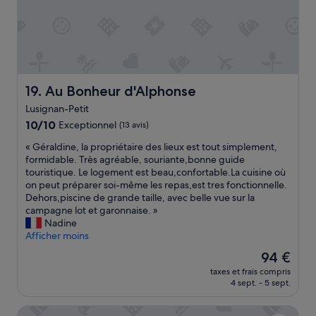
v
m
r
i
a
n
i
u
m
t
e
e
n
,
Au Bonheur d'Alphonse
19. Au Bonheur d'Alphonse
t
a
r
v
Lusignan-Petit
e
e
10.0
10/10
Exceptionnel
(13 avis)
n
c
sur
d
«
n
« Géraldine, la propriétaire des lieux est tout simplement,
10,
u
G
o
formidable. Très agréable, souriante,bonne guide
Exceptionnel,
n
é
t
touristique. Le logement est beau,confortable.La cuisine où
(13 avis)
o
r
r
on peut préparer soi-même les repas,est tres fonctionnelle.
t
a
e
Dehors,piscine de grande taille, avec belle vue sur la
r
l
b
campagne lot et garonnaise. »
e
d
é
Nadine
s
i
b
Afficher moins
é
n
é
j
Le
94 €
e
d
o
nouveau
taxes et frais compris
,
e
u
prix
4 sept. - 5 sept.
l
6
r
est
a
m
e
de
ibis budget Agen
p
o