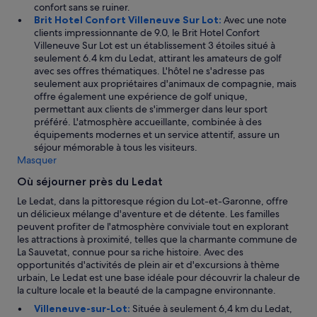
o
h
confort sans se ruiner.
i
é
Brit Hotel Confort Villeneuve Sur Lot:
Avec une note
-
s
clients impressionnante de 9.0, le Brit Hotel Confort
m
i
Villeneuve Sur Lot est un établissement 3 étoiles situé à
ê
t
seulement 6.4 km du Ledat, attirant les amateurs de golf
m
e
avec ses offres thématiques. L'hôtel ne s'adresse pas
e
r
seulement aux propriétaires d'animaux de compagnie, mais
l
.
offre également une expérience de golf unique,
e
T
permettant aux clients de s'immerger dans leur sport
s
h
préféré. L'atmosphère accueillante, combinée à des
r
o
équipements modernes et un service attentif, assure un
e
m
séjour mémorable à tous les visiteurs.
p
a
Masquer
a
s
Où séjourner près du Ledat
s
e
,
t
Le Ledat, dans la pittoresque région du Lot-et-Garonne, offre
e
J
un délicieux mélange d'aventure et de détente. Les familles
s
o
peuvent profiter de l'atmosphère conviviale tout en explorant
t
s
les attractions à proximité, telles que la charmante commune de
t
i
La Sauvetat, connue pour sa riche histoire. Avec des
r
a
opportunités d'activités de plein air et d'excursions à thème
e
n
urbain, Le Ledat est une base idéale pour découvrir la chaleur de
s
e
la culture locale et la beauté de la campagne environnante.
f
»
Villeneuve-sur-Lot:
Située à seulement 6,4 km du Ledat,
o