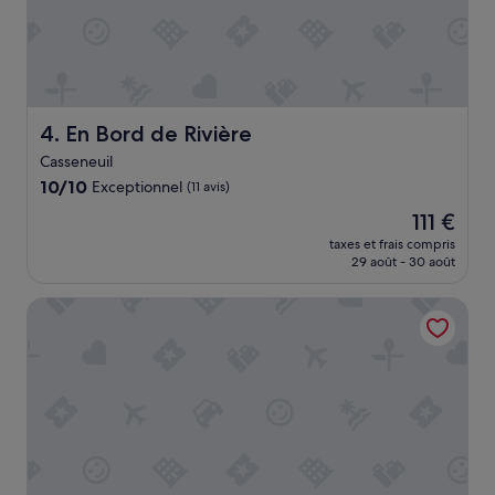
e
r
s
o
n
n
e
En Bord de Rivière
4. En Bord de Rivière
l
Casseneuil
c
10.0
10/10
Exceptionnel
h
(11 avis)
sur
a
Le
111 €
10,
r
nouveau
Exceptionnel,
taxes et frais compris
m
prix
29 août - 30 août
(11 avis)
a
est
n
de
Campanile Villeneuve sur Lot - Pujols
t
111 €
.
P
e
t
i
t
b
é
m