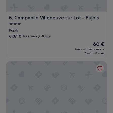
o
l
p
o
Campanile Villeneuve sur Lot - Pujols
5. Campanile Villeneuve sur Lot - Pujols
u
Hébergement
r
3.0 étoiles
l
Pujols
a
8.0
8,0/10
Très bien
(278 avis)
d
sur
Le
o
60 €
10,
nouveau
u
Très
taxes et frais compris
prix
c
7 août - 8 août
bien,
est
h
(278 avis)
de
e
Hôtel La Résidence
60 €
q
u
e
n
o
u
s
n
e
p
o