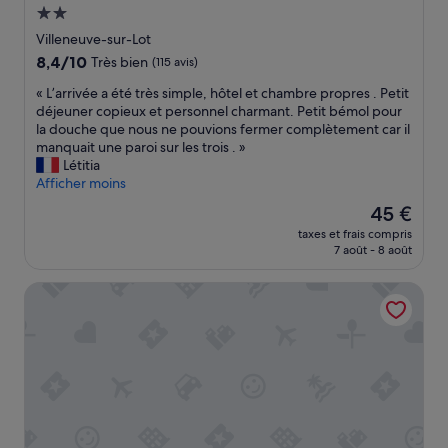
Hébergement
2.0 étoiles
Villeneuve-sur-Lot
8.4
8,4/10
Très bien
(115 avis)
sur
«
« L’arrivée a été très simple, hôtel et chambre propres . Petit
10,
L
déjeuner copieux et personnel charmant. Petit bémol pour
Très
’
la douche que nous ne pouvions fermer complètement car il
bien,
a
manquait une paroi sur les trois . »
(115 avis)
r
Létitia
r
Afficher moins
i
Le
45 €
v
nouveau
taxes et frais compris
é
prix
7 août - 8 août
e
est
a
de
Brit Hotel Confort Villeneuve Sur Lot
é
45 €
t
é
t
r
è
s
s
i