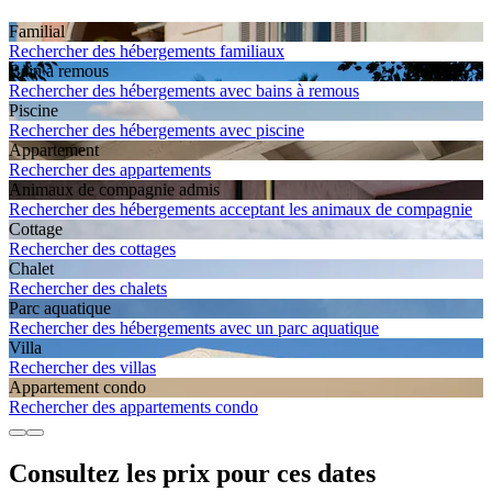
Familial
Rechercher des hébergements familiaux
Bain à remous
Rechercher des hébergements avec bains à remous
Piscine
Rechercher des hébergements avec piscine
Apparte­ment
Rechercher des appartements
Animaux de compagnie admis
Rechercher des hébergements acceptant les animaux de compagnie
Cottage
Rechercher des cottages
Chalet
Rechercher des chalets
Parc aquatique
Rechercher des hébergements avec un parc aquatique
Villa
Rechercher des villas
Apparte­ment condo
Rechercher des appartements condo
Consultez les prix pour ces dates