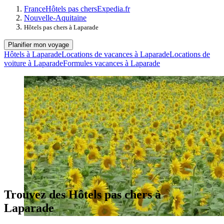
France
Hôtels pas chers
Expedia.fr
Nouvelle-Aquitaine
Hôtels pas chers à Laparade
Planifier mon voyage
Hôtels à Laparade
Locations de vacances à Laparade
Locations de
voiture à Laparade
Formules vacances à Laparade
Trouvez des Hôtels pas chers à
Laparade