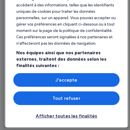
Aide
accèdent à des informations, telles que les identifiants
uniques de cookies pour traiter les données
Assistance
personnelles, sur un appareil. Vous pouvez accepter ou
Annuler votre vol
gérer vos préférences en cliquant ci-dessous ou à tout
moment sur la page de la politique de confidentialité.
Annuler une réservation d'hôtel ou de location de vacances
Ces préférences seront signalées à nos partenaires et
Délais de remboursement
n’affecteront pas les données de navigation.
Utiliser un bon de réduction Expedia
Nos équipes ainsi que nos partenaires
externes, traitent des données selon les
Documents de voyage internationaux
finalités suivantes :
Utiliser des données de géolocalisation précises. Analyser
activement les caractéristiques de l’appareil pour
J'accepte
l’identification. Stocker et/ou accéder à des informations
Parmi les moyens de paiement acceptés sur expedia.fr figurent :
sur un appareil. Publicités et contenu personnalisés,
American Express, Diner’s Club International, Mastercard, Visa, Visa
mesure de performance des publicités et du contenu,
Electron, CartaSi, Carte Bleue, PayPal et Eurocard.
Tout refuser
études d’audience et développement de services.
© 2026 Expedia, Inc., une entreprise d’Expedia Group. Tous droits
réservés. Expedia et le logo Expedia sont des marques déposées ou des
Liste de nos partenaires (fournisseurs)
marques commerciales d’Expedia, Inc.
Afficher toutes les finalités