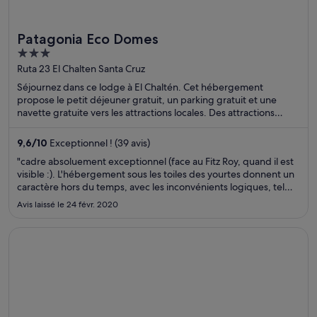
Patagonia Eco Domes
3
out
Ruta 23 El Chalten Santa Cruz
of
Séjournez dans ce lodge à El Chaltén. Cet hébergement
5
propose le petit déjeuner gratuit, un parking gratuit et une
navette gratuite vers les attractions locales. Des attractions
populaires, comme Cascade Salto El Chorrillo et Musée de la
Maison Madsen, se trouvent à proximité.
9,6
/
10
Exceptionnel ! (39 avis)
"cadre absoluement exceptionnel (face au Fitz Roy, quand il est
visible :). L'hébergement sous les toiles des yourtes donnent un
caractère hors du temps, avec les inconvénients logiques, tel
que le bruit du vent qui peut là bas être exceptionnel, ou la
Avis laissé le 24 févr. 2020
pluie qui tombe, là aussi parfois très forte ..."
S’ouvre dans une nouvelle fenêtre
Occidental at Xcaret Destination - All Inclusive