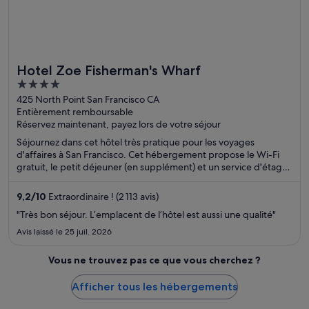
Hotel Zoe Fisherman's Wharf
4
out
425 North Point San Francisco CA
Entièrement remboursable
of
Réservez maintenant, payez lors de votre séjour
5
Séjournez dans cet hôtel très pratique pour les voyages
d'affaires à San Francisco. Cet hébergement propose le Wi-Fi
gratuit, le petit déjeuner (en supplément) et un service d'étage.
D'après les avis reçus, nos clients sont conquis par son
restaurant et son personnel aux petits soins. Des attractions
9,2
/
10
Extraordinaire ! (2 113 avis)
populaires, comme Pier 39 et Lombard Street, se trouvent à
"Très bon séjour. L’emplacent de l’hôtel est aussi une qualité"
proximité.
Avis laissé le 25 juil. 2026
Vous ne trouvez pas ce que vous cherchez ?
Afficher tous les hébergements