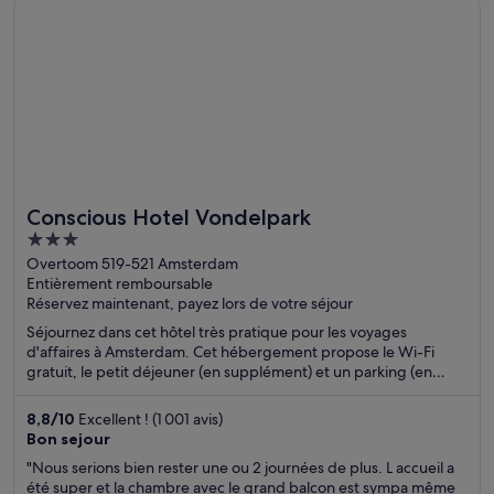
S’ouvre dans une nouvelle fenêtre
Conscious Hotel Vondelpark
Conscious Hotel Vondelpark
3
out
Overtoom 519-521 Amsterdam
Entièrement remboursable
of
Réservez maintenant, payez lors de votre séjour
5
Séjournez dans cet hôtel très pratique pour les voyages
d'affaires à Amsterdam. Cet hébergement propose le Wi-Fi
gratuit, le petit déjeuner (en supplément) et un parking (en
supplément). D'après les avis reçus, nos clients sont conquis par
son personnel aux petits soins. Des attractions populaires,
8,8
/
10
Excellent ! (1 001 avis)
comme Vondelpark et Musée Van Gogh, se trouvent à
Bon sejour
proximité.
"Nous serions bien rester une ou 2 journées de plus. L accueil a
été super et la chambre avec le grand balcon est sympa même