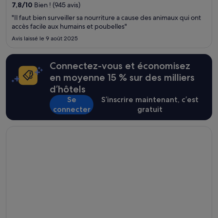
Carmen et Rue commerçante Quinta Avenida, se trouvent à
7,8
/
10
Bien ! (945 avis)
proximité.
"Il faut bien surveiller sa nourriture a cause des animaux qui ont
accès facile aux humains et poubelles"
Avis laissé le 9 août 2025
Connectez-vous et économisez
en moyenne 15 % sur des milliers
d’hôtels
Se
S’inscrire maintenant, c’est
connecter
gratuit
S’ouvre dans une nouvelle fenêtre
The Listel Hotel Vancouver