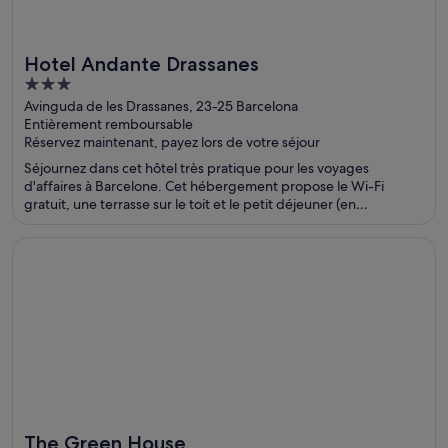
Hotel Andante Drassanes
3
out
Avinguda de les Drassanes, 23-25 Barcelona
Entièrement remboursable
of
Réservez maintenant, payez lors de votre séjour
5
Séjournez dans cet hôtel très pratique pour les voyages
d'affaires à Barcelone. Cet hébergement propose le Wi-Fi
gratuit, une terrasse sur le toit et le petit déjeuner (en
supplément). D'après les avis reçus, nos clients sont conquis par
son délicieux petit déjeuner et sa piscine. Des attractions
S’ouvre dans une nouvelle fenêtre
The Green House
populaires, comme La Rambla et Place de Catalogne, se
trouvent à proximité.
The Green House