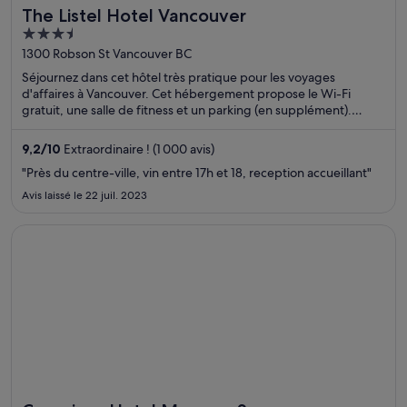
The Listel Hotel Vancouver
3.5
out
1300 Robson St Vancouver BC
of
Séjournez dans cet hôtel très pratique pour les voyages
5
d'affaires à Vancouver. Cet hébergement propose le Wi-Fi
gratuit, une salle de fitness et un parking (en supplément).
D'après les avis reçus, nos clients sont conquis par son
personnel aux petits soins et ses chambres à la propreté
9,2
/
10
Extraordinaire ! (1 000 avis)
impeccable. Des attractions populaires, comme Robson Street
"Près du centre-ville, vin entre 17h et 18, reception accueillant"
et Vancouver Waterfront, se trouvent à proximité.
Avis laissé le 22 juil. 2023
S’ouvre dans une nouvelle fenêtre
Conscious Hotel Museum Square