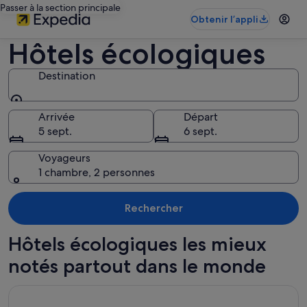
Passer à la section principale
Obtenir l’appli
Hôtels écologiques
Destination
Destination
Arrivée
Départ
5 sept.
6 sept.
Voyageurs
1 chambre, 2 personnes
Rechercher
Hôtels écologiques les mieux
notés partout dans le monde
S’ouvre dans une nouvelle fenêtre
Sandos Caracol Nature Resort & Water Park All Inclusive