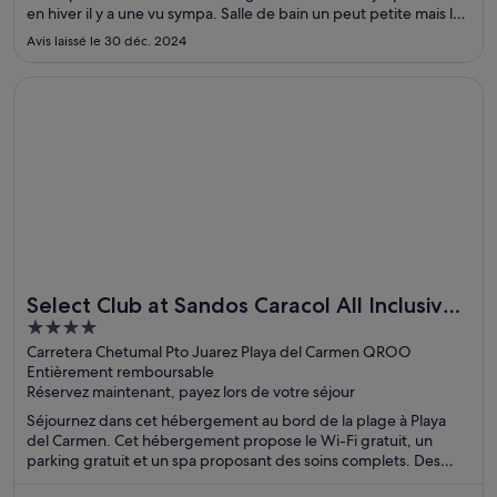
en hiver il y a une vu sympa. Salle de bain un peut petite mais la
chambre est sympa."
Avis laissé le 30 déc. 2024
S’ouvre dans une nouvelle fenêtre
Select Club at Sandos Caracol All Inclusive - Adults Only Are
Select Club at Sandos Caracol All Inclusive
4
- Adults Only Area
out
Carretera Chetumal Pto Juarez Playa del Carmen QROO
Entièrement remboursable
of
Réservez maintenant, payez lors de votre séjour
5
Séjournez dans cet hébergement au bord de la plage à Playa
del Carmen. Cet hébergement propose le Wi-Fi gratuit, un
parking gratuit et un spa proposant des soins complets. Des
attractions populaires, comme Plage principale de Playa del