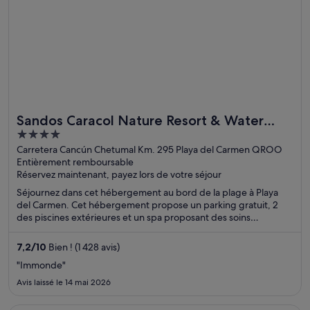
Sandos Caracol Nature Resort & Water
4
Park All Inclusive
out
Carretera Cancún Chetumal Km. 295 Playa del Carmen QROO
Entièrement remboursable
of
Réservez maintenant, payez lors de votre séjour
5
Séjournez dans cet hébergement au bord de la plage à Playa
del Carmen. Cet hébergement propose un parking gratuit, 2
des piscines extérieures et un spa proposant des soins
complets. D'après les avis reçus, nos clients sont conquis par ses
chambres à la propreté impeccable et son accueil chaleureux.
7,2
/
10
Bien ! (1 428 avis)
Des attractions populaires, comme Plage principale de Playa del
"Immonde"
Carmen et Rue commerçante Quinta Avenida, se trouvent à
proximité.
Avis laissé le 14 mai 2026