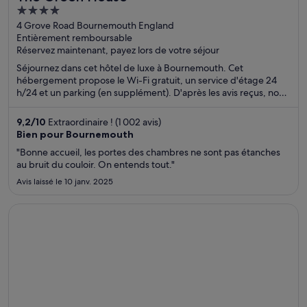
4
out
4 Grove Road Bournemouth England
Entièrement remboursable
of
Réservez maintenant, payez lors de votre séjour
5
Séjournez dans cet hôtel de luxe à Bournemouth. Cet
hébergement propose le Wi-Fi gratuit, un service d'étage 24
h/24 et un parking (en supplément). D'après les avis reçus, nos
clients sont conquis par son personnel aux petits soins et ses
chambres à la propreté impeccable. Des attractions populaires,
9,2
/
10
Extraordinaire ! (1 002 avis)
comme Plage de Bournemouth et Port de Poole, se trouvent à
Bien pour Bournemouth
proximité.
"Bonne accueil, les portes des chambres ne sont pas étanches
au bruit du couloir. On entends tout."
Avis laissé le 10 janv. 2025
S’ouvre dans une nouvelle fenêtre
Patagonia Eco Domes