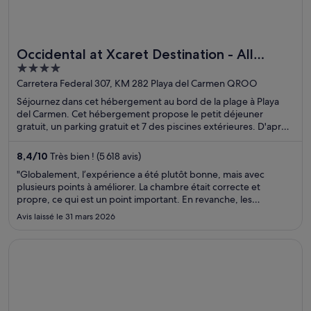
Occidental at Xcaret Destination - All
4
Inclusive
out
Carretera Federal 307, KM 282 Playa del Carmen QROO
of
Séjournez dans cet hébergement au bord de la plage à Playa
5
del Carmen. Cet hébergement propose le petit déjeuner
gratuit, un parking gratuit et 7 des piscines extérieures. D'après
les avis reçus, nos clients sont conquis par sa piscine et son
personnel aux petits soins. Des attractions populaires, comme
8,4
/
10
Très bien ! (5 618 avis)
Parc à thème écologique Xcaret et Parc à thème Xplor, se
"Globalement, l’expérience a été plutôt bonne, mais avec
trouvent à proximité.
plusieurs points à améliorer. La chambre était correcte et
propre, ce qui est un point important. En revanche, les
équipements sont clairement vieillissants et mériteraient d’être
Avis laissé le 31 mars 2026
modernisés. Concernant la restauration, le vrai problème est ..."
S’ouvre dans une nouvelle fenêtre
Hotel Zoe Fisherman's Wharf