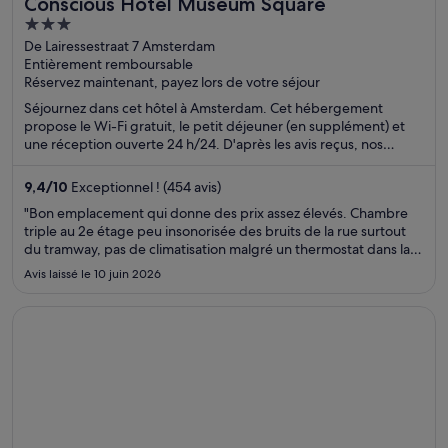
Conscious Hotel Museum Square
3
out
De Lairessestraat 7 Amsterdam
Entièrement remboursable
of
Réservez maintenant, payez lors de votre séjour
5
Séjournez dans cet hôtel à Amsterdam. Cet hébergement
propose le Wi-Fi gratuit, le petit déjeuner (en supplément) et
une réception ouverte 24 h/24. D'après les avis reçus, nos
clients sont conquis par son personnel aux petits soins et ses
chambres à la propreté impeccable. Des attractions populaires,
9,4
/
10
Exceptionnel ! (454 avis)
comme Musée Van Gogh et Rijksmuseum, se trouvent à
"Bon emplacement qui donne des prix assez élevés. Chambre
proximité.
triple au 2e étage peu insonorisée des bruits de la rue surtout
du tramway, pas de climatisation malgré un thermostat dans la
chambre qui doit être seulement pour le chauffage du coup..
Avis laissé le 10 juin 2026
Lits confortables et chambre plutôt grande. Coin salle ..."
S’ouvre dans une nouvelle fenêtre
Hotel Andante Drassanes