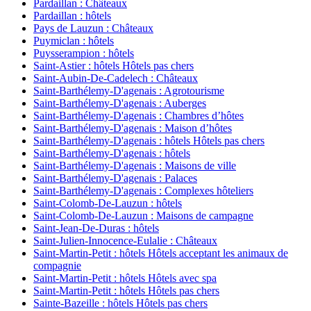
Pardaillan : Châteaux
Pardaillan : hôtels
Pays de Lauzun : Châteaux
Puymiclan : hôtels
Puysserampion : hôtels
Saint-Astier : hôtels Hôtels pas chers
Saint-Aubin-De-Cadelech : Châteaux
Saint-Barthélemy-D'agenais : Agrotourisme
Saint-Barthélemy-D'agenais : Auberges
Saint-Barthélemy-D'agenais : Chambres d’hôtes
Saint-Barthélemy-D'agenais : Maison d’hôtes
Saint-Barthélemy-D'agenais : hôtels Hôtels pas chers
Saint-Barthélemy-D'agenais : hôtels
Saint-Barthélemy-D'agenais : Maisons de ville
Saint-Barthélemy-D'agenais : Palaces
Saint-Barthélemy-D'agenais : Complexes hôteliers
Saint-Colomb-De-Lauzun : hôtels
Saint-Colomb-De-Lauzun : Maisons de campagne
Saint-Jean-De-Duras : hôtels
Saint-Julien-Innocence-Eulalie : Châteaux
Saint-Martin-Petit : hôtels Hôtels acceptant les animaux de
compagnie
Saint-Martin-Petit : hôtels Hôtels avec spa
Saint-Martin-Petit : hôtels Hôtels pas chers
Sainte-Bazeille : hôtels Hôtels pas chers