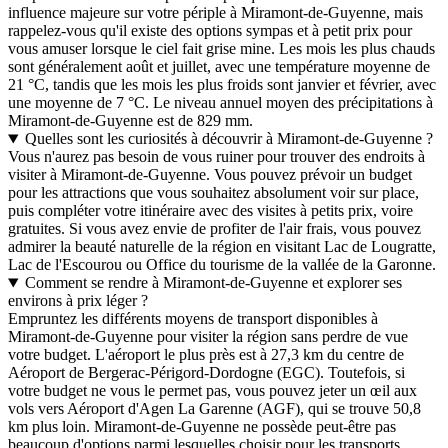
influence majeure sur votre périple à Miramont-de-Guyenne, mais
rappelez-vous qu'il existe des options sympas et à petit prix pour
vous amuser lorsque le ciel fait grise mine. Les mois les plus chauds
sont généralement août et juillet, avec une température moyenne de
21 °C, tandis que les mois les plus froids sont janvier et février, avec
une moyenne de 7 °C. Le niveau annuel moyen des précipitations à
Miramont-de-Guyenne est de 829 mm.
Quelles sont les curiosités à découvrir à Miramont-de-Guyenne ?
Vous n'aurez pas besoin de vous ruiner pour trouver des endroits à
visiter à Miramont-de-Guyenne. Vous pouvez prévoir un budget
pour les attractions que vous souhaitez absolument voir sur place,
puis compléter votre itinéraire avec des visites à petits prix, voire
gratuites. Si vous avez envie de profiter de l'air frais, vous pouvez
admirer la beauté naturelle de la région en visitant Lac de Lougratte,
Lac de l'Escourou ou Office du tourisme de la vallée de la Garonne.
Comment se rendre à Miramont-de-Guyenne et explorer ses
environs à prix léger ?
Empruntez les différents moyens de transport disponibles à
Miramont-de-Guyenne pour visiter la région sans perdre de vue
votre budget. L'aéroport le plus près est à 27,3 km du centre de
Aéroport de Bergerac-Périgord-Dordogne (EGC). Toutefois, si
votre budget ne vous le permet pas, vous pouvez jeter un œil aux
vols vers Aéroport d'Agen La Garenne (AGF), qui se trouve 50,8
km plus loin. Miramont-de-Guyenne ne possède peut-être pas
beaucoup d'options parmi lesquelles choisir pour les transports