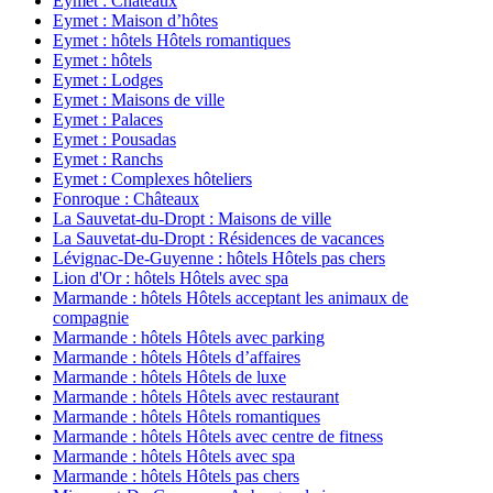
Eymet : Châteaux
Eymet : Maison d’hôtes
Eymet : hôtels Hôtels romantiques
Eymet : hôtels
Eymet : Lodges
Eymet : Maisons de ville
Eymet : Palaces
Eymet : Pousadas
Eymet : Ranchs
Eymet : Complexes hôteliers
Fonroque : Châteaux
La Sauvetat-du-Dropt : Maisons de ville
La Sauvetat-du-Dropt : Résidences de vacances
Lévignac-De-Guyenne : hôtels Hôtels pas chers
Lion d'Or : hôtels Hôtels avec spa
Marmande : hôtels Hôtels acceptant les animaux de
compagnie
Marmande : hôtels Hôtels avec parking
Marmande : hôtels Hôtels d’affaires
Marmande : hôtels Hôtels de luxe
Marmande : hôtels Hôtels avec restaurant
Marmande : hôtels Hôtels romantiques
Marmande : hôtels Hôtels avec centre de fitness
Marmande : hôtels Hôtels avec spa
Marmande : hôtels Hôtels pas chers