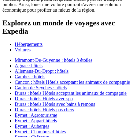
publics. Ainsi, louer une voiture pourrait s'avérer une solution
économique pour profiter au mieux de la région.
Explorez un monde de voyages avec
Expedia
Hébergements
Voitures
Miramont-De-Guyenne : hôtels 3 étoiles
Agnac : hôtels
Allemans-Du-Dropt : hôtels
Cambes : hôtels
Cancon : hôtels Hôtels acceptant les animaux de compagnie
Canton de Seyches : hôtels
Duras : hôtels Hôtels acceptant les animaux de compagnie
Duras : hôtels Hôtels avec spa
Duras : hôtels Hôtels avec bains à remous
Duras : hôtels Hôtels pas chers
Eymet : Agrotourisme
Eymet : Appart’hôtels
Eymet : Auberges
Eymet : Chambres d’hôtes