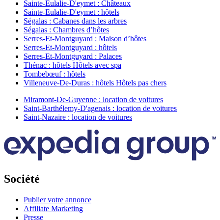
Sainte-Eulalie-D'eymet : Châteaux
Sainte-Eulalie-D'eymet : hôtels
Ségalas : Cabanes dans les arbres
Ségalas : Chambres d’hôtes
Serres-Et-Montguyard : Maison d’hôtes
Serres-Et-Montguyard : hôtels
Serres-Et-Montguyard : Palaces
Thénac : hôtels Hôtels avec spa
Tombebœuf : hôtels
Villeneuve-De-Duras : hôtels Hôtels pas chers
Miramont-De-Guyenne : location de voitures
Saint-Barthélemy-D'agenais : location de voitures
Saint-Nazaire : location de voitures
Société
Publier votre annonce
Affiliate Marketing
Presse