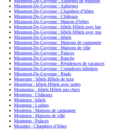
Miramont-De-Guyenne : Auberges de jeunesse
Miramont-De-Guyenne : Auberges
Miramont-De-Guyenne : Chambres d’hôtes
Miramont-De-Guyenne : Châteaux
Miramont-De-Guyenne : Maison d’hôtes
Miramont-De-Guyenne : hôtels Hôtels avec bar
Miramont-De-Guyenne : hôtels Hôtels avec spa
Miramont-De-Guyenne : hôtels
Miramont-De-Guyenne : Maisons de campagne
Miramont-De-Guyenne : Maisons de ville
Miramont-De-Guyenne : Palaces
Miramont-De-Guyenne : Ranchs
Miramont-De-Guyenne : Résidences de vacances
Miramont-De-Guyenne : Complexes hôteliers
Miramont-De-Guyenne : Riads
Monestier : hôtels Hôtels de luxe
Monségur : hôtels Hôtels avec suites
Montastruc : hôtels Hôtels pas chers
Monteton : Châteaux
Monteton : hôtels
Monteton : Lodges
Monteton : Maisons de campagne
Monteton : Maisons de ville
Monteton : Palaces
Moustier : Chambres d’hôtes