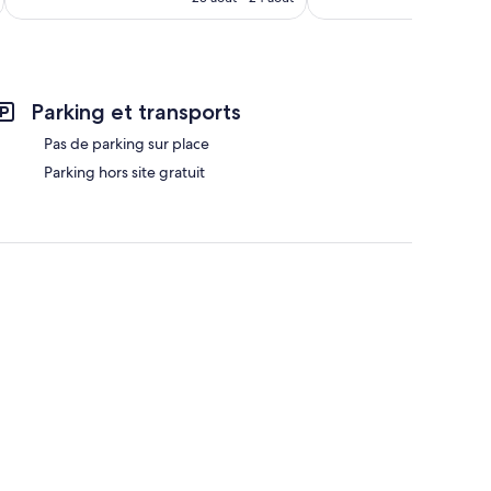
est
de
54 €
Parking et transports
Pas de parking sur place
Parking hors site gratuit