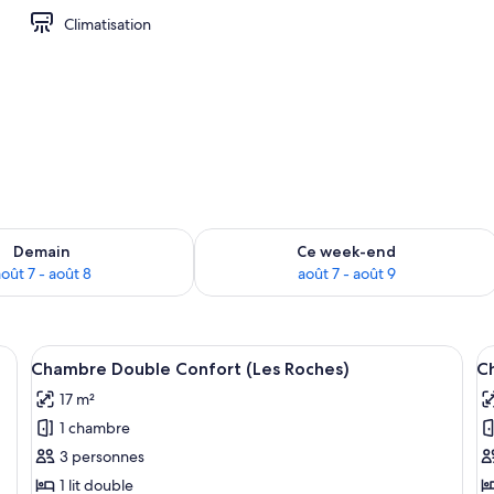
Climatisation
sponibilité pour demain août 7 - août 8
Vérifier la disponibilité pour ce week
Demain
Ce week-end
oût 7 - août 8
août 7 - août 9
lit, une armoire, un radiateur et une fenêtre avec des rideaux.
Afficher
Une chambre à coucher comprenant un l
A
4
Chambre Double Confort (Les Roches)
Ch
toutes
t
17 m²
les
le
1 chambre
photos
p
pour
p
3 personnes
ce
c
1 lit double