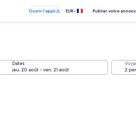
•
Ouvrir l’appli
EUR
Publier votre annon
Dates
Voya