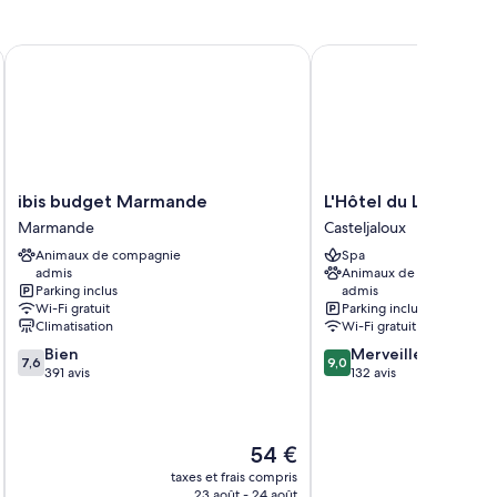
t sont agrémentées d'atouts appréciables comme une literie
e services et équipements comme l'accès Wi-Fi à Internet
ibis budget Marmande
L'Hôtel du Lac
ibis
L'Hôtel
ibis budget Marmande
L'Hôtel du Lac
budget
du
Marmande
Casteljaloux
Marmande
Lac
Animaux de compagnie
Spa
Marmande
Casteljaloux
admis
Animaux de compagnie
Parking inclus
admis
Wi-Fi gratuit
Parking inclus
Climatisation
Wi-Fi gratuit
7.6
9.0
Bien
Merveilleux
7,6
9,0
sur
sur
391 avis
132 avis
10,
10,
Bien,
Merveilleux,
391 avis
132 avis
Le
54 €
u
nouveau
taxes et frais compris
tax
prix
23 août - 24 août