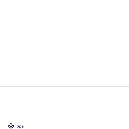
Réception
Chambre Quad
Spa