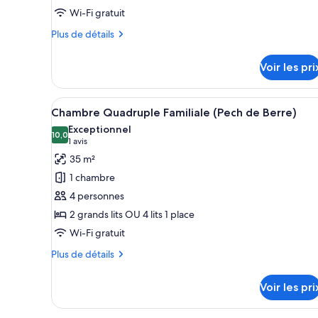
type
Wi-Fi gratuit
de
Plus
Plus de détails
chambre :
de
Chambre
détails
Voir les pri
sur
Double
le
Affaires
type
Afficher
Une chambre d’hôtel avec un gra
(La
6
de
Chambre Quadruple Familiale (Pech de Berre)
toutes
Mazière)
chambre
Exceptionnel
Chambre
les
10,0
10,0 sur 10
(1 avis)
1 avis
Double
photos
35 m²
Affaires
pour
(La
1 chambre
ce
Mazière)
4 personnes
type
2 grands lits OU 4 lits 1 place
de
Wi-Fi gratuit
chambre :
Chambre
Plus
Plus de détails
Quadruple
de
détails
Familiale
Voir les pri
sur
(Pech
le
de
type