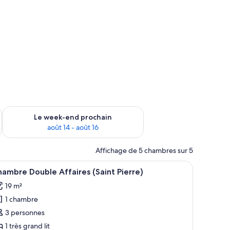
-end août 7 - août 9
Vérifier la disponibilité pour le week-end prochain août 14 - a
Le week-end prochain
août 14 - août 16
Affichage de 5 chambres sur 5
it, deux lampes fixées au mur, une armoire en bois, une chaise et une petite
fficher
Une chambre avec un grand lit, un plancher en
7
ambre Double Affaires (Saint Pierre)
outes
19 m²
s
1 chambre
hotos
our
3 personnes
e
1 très grand lit