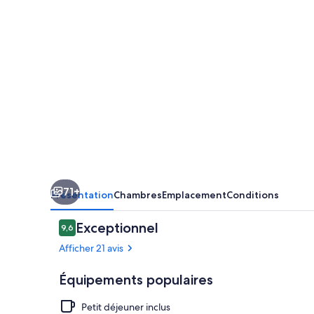
71+
Présentation
Chambres
Emplacement
Conditions
Avis
Exceptionnel
9,6
9,6 sur 10
voyageurs
Afficher 21 avis
Équipements populaires
Petit déjeuner inclus