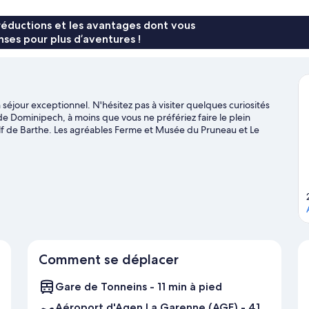
Chambre
Confort
réductions et les avantages dont vous
(Confluence)
ses pour plus d’aventures !
éjour exceptionnel. N'hésitez pas à visiter quelques curiosités
 de Dominipech, à moins que vous ne préfériez faire le plein
 de Barthe. Les agréables Ferme et Musée du Pruneau et Le
de sport nautique ? Profitez de votre séjour dans la région pour
n air, on vous conseille plutôt les promenades à cheval, les
.
Consultez notre guide de voyage sur Tonneins
Comment se déplacer
Gare de Tonneins - 11 min à pied
Aéroport d'Agen La Garenne (AGF) - 41