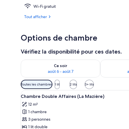
Wi-Fi gratuit
Extérieur
Tout afficher
Options de chambre
Vérifiez la disponibilité pour ces dates.
Vérifier la disponibilité pour ce soir août 6 - août 7
Vérifier la di
Ce soir
août 6 - août 7
a
Filtres
Toutes les chambres
1 lit
2 lits
3+ lits
disponibles
Afficher
Une chambre à coucher avec un 
pour
4
Chambre Double Affaires (La Mazière)
toutes
les
12 m²
les
chambres
1 chambre
photos
pour
3 personnes
ce
1 lit double