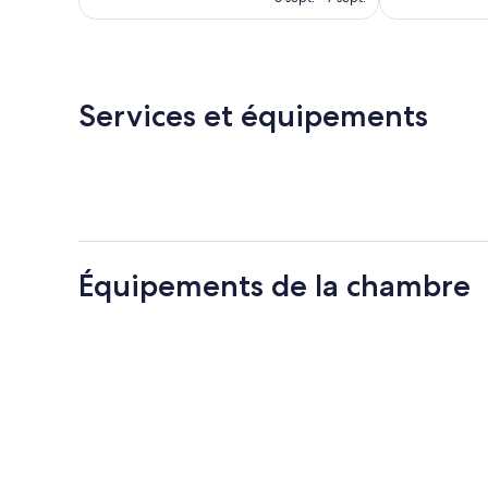
est
de
62 €
Services et équipements
Équipements de la chambre