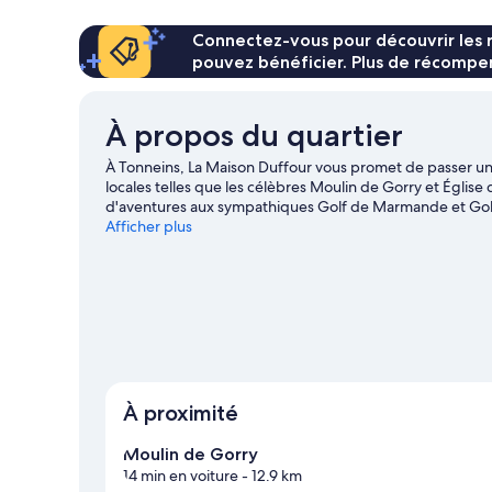
de
Berre)
chambre
Connectez-vous pour découvrir les 
Chambre
pouvez bénéficier. Plus de récompen
Quadruple
Familiale
(Pech
À propos du quartier
de
Berre)
À Tonneins, La Maison Duffour vous promet de passer un s
locales telles que les célèbres Moulin de Gorry et Église
d'aventures aux sympathiques Golf de Marmande et Golf
jardin des Nénuphars méritent aussi une visite. Amateur 
Afficher plus
découvrir la pêche ! Si vous préférez les activités en plei
excursions écologiques et la randonnée à pied ou à vélo
Afficher plus de Bed & Breakfasts à Tonneins
À proximité
Moulin de Gorry
14 min en voiture
- 12.9 km