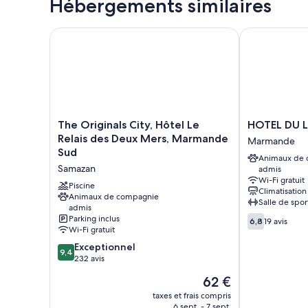
Hébergements similaires
The Originals City, Hôtel Le Relais des Deux Mers,
HOTEL DU LI
The
HOTEL
The Originals City, Hôtel Le
HOTEL DU 
Originals
DU
Relais des Deux Mers, Marmande
Marmande
City,
LION
Sud
Animaux de
Hôtel
D
Samazan
admis
Le
OR
Wi-Fi gratuit
Relais
Marmande
Piscine
Climatisation
des
Animaux de compagnie
Salle de spor
admis
Deux
6.8
Parking inclus
Mers,
6,8
19 avis
Wi-Fi gratuit
sur
Marmande
10,
9.4
Sud
Exceptionnel
9,4
19 avis
sur
Samazan
232 avis
10,
Le
62 €
Exceptionnel,
nouveau
232 avis
taxes et frais compris
prix
6 sept. - 7 sept.