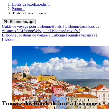
Hôtels de luxe
Expedia.fr
Portugal
Hôtels de luxe à Lisbonne
Planifier mon voyage
Guide de voyage pour Lisbonne
Hôtels à Lisbonne
Locations de
vacances à Lisbonne
Vols pour Lisbonne
Activités à
Lisbonne
Locations de voiture à Lisbonne
Formules vacances à
Lisbonne
Trouvez des Hôtels de luxe à Lisbonne