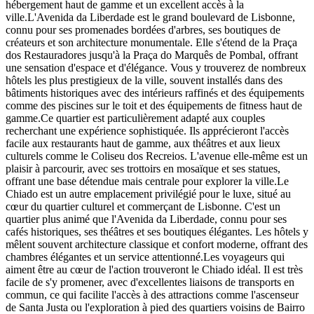
hébergement haut de gamme et un excellent accès à la
ville.L'Avenida da Liberdade est le grand boulevard de Lisbonne,
connu pour ses promenades bordées d'arbres, ses boutiques de
créateurs et son architecture monumentale. Elle s'étend de la Praça
dos Restauradores jusqu'à la Praça do Marquês de Pombal, offrant
une sensation d'espace et d'élégance. Vous y trouverez de nombreux
hôtels les plus prestigieux de la ville, souvent installés dans des
bâtiments historiques avec des intérieurs raffinés et des équipements
comme des piscines sur le toit et des équipements de fitness haut de
gamme.Ce quartier est particulièrement adapté aux couples
recherchant une expérience sophistiquée. Ils apprécieront l'accès
facile aux restaurants haut de gamme, aux théâtres et aux lieux
culturels comme le Coliseu dos Recreios. L'avenue elle-même est un
plaisir à parcourir, avec ses trottoirs en mosaïque et ses statues,
offrant une base détendue mais centrale pour explorer la ville.Le
Chiado est un autre emplacement privilégié pour le luxe, situé au
cœur du quartier culturel et commerçant de Lisbonne. C'est un
quartier plus animé que l'Avenida da Liberdade, connu pour ses
cafés historiques, ses théâtres et ses boutiques élégantes. Les hôtels y
mêlent souvent architecture classique et confort moderne, offrant des
chambres élégantes et un service attentionné.Les voyageurs qui
aiment être au cœur de l'action trouveront le Chiado idéal. Il est très
facile de s'y promener, avec d'excellentes liaisons de transports en
commun, ce qui facilite l'accès à des attractions comme l'ascenseur
de Santa Justa ou l'exploration à pied des quartiers voisins de Bairro