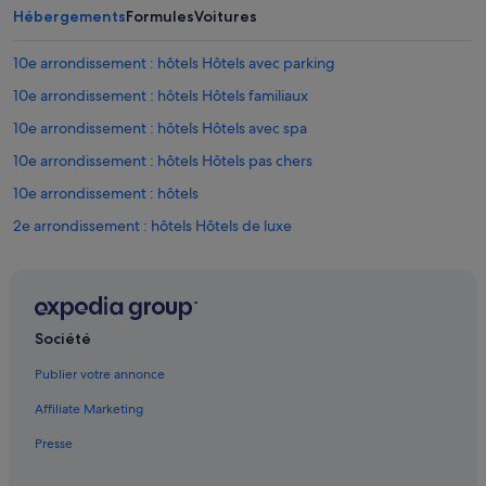
n
Hébergements
Formules
Voitures
.
.
L
M
'
10e arrondissement : hôtels Hôtels avec parking
a
a
n
10e arrondissement : hôtels Hôtels familiaux
m
q
b
u
10e arrondissement : hôtels Hôtels avec spa
i
e
a
10e arrondissement : hôtels Hôtels pas chers
d
n
e
10e arrondissement : hôtels
c
b
e
o
2e arrondissement : hôtels Hôtels de luxe
e
l
s
2e arrondissement : hôtels Hôtels pas chers
l
t
e
3e arrondissement : hôtels Hôtels avec suites
p
t
l
r
9e arrondissement : hôtels 3 étoiles
u
Société
a
t
4e arrondissement : hôtels Séjours réservés aux adultes
i
ô
Publier votre annonce
n
4e arrondissement : hôtels
t
e
s
Affiliate Marketing
n
10e arrondissement : hôtels 4 étoiles
p
g
Presse
o
3e arrondissement : hôtels 4 étoiles
a
r
r