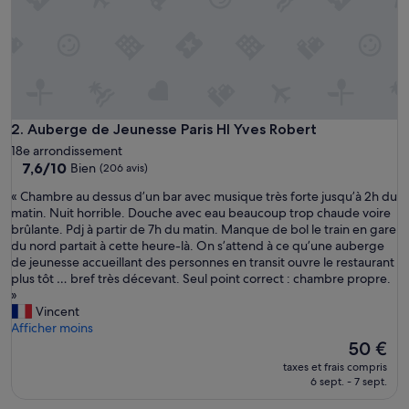
Auberge de Jeunesse Paris HI Yves Robert
2. Auberge de Jeunesse Paris HI Yves Robert
18e arrondissement
7.6
7,6/10
Bien
(206 avis)
sur
«
« Chambre au dessus d’un bar avec musique très forte jusqu’à 2h du
10,
C
matin. Nuit horrible. Douche avec eau beaucoup trop chaude voire
Bien,
h
brûlante. Pdj à partir de 7h du matin. Manque de bol le train en gare
(206 avis)
a
du nord partait à cette heure-là. On s’attend à ce qu’une auberge
m
de jeunesse accueillant des personnes en transit ouvre le restaurant
b
plus tôt … bref très décevant. Seul point correct : chambre propre.
r
»
e
Vincent
a
Afficher moins
u
Le
50 €
d
nouveau
taxes et frais compris
e
prix
6 sept. - 7 sept.
s
est