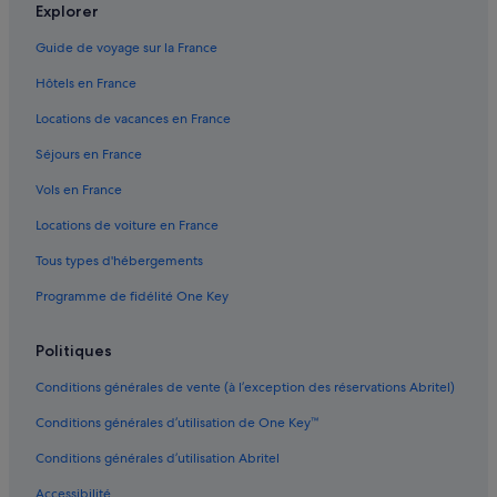
Le Marais : hôtels 4 étoiles
t
Explorer
e
i
d
3e arrondissement : hôtels 5 étoiles
v
Guide de voyage sur la France
u
e
9e arrondissement : hôtels Hôtels avec bar
n
e
Hôtels en France
o
Alhambra Théâtre & Music-Hall : hôtels à proximité
t
r
Locations de vacances en France
d
d
Archives : hôtels
o
p
Séjours en France
n
Arts-Et-Métiers : hôtels Hôtels avec concierge
a
c
Vols en France
r
Arts-Et-Métiers : hôtels Hôtels historiques
p
t
a
Locations de voiture en France
a
Arts-Et-Métiers : hôtels
s
i
v
Tous types d'hébergements
Bercy : hôtels Hôtels avec parking
t
u
à
Programme de fidélité One Key
Bercy : hôtels Hôtels pas chers
d
c
'
e
Bercy : hôtels
é
Politiques
t
p
Bonne-Nouvelle : hôtels Hôtels-boutiques
t
a
Conditions générales de vente (à l’exception des réservations Abritel)
e
Bonne-Nouvelle : hôtels Hôtels de luxe
v
h
e
Conditions générales d’utilisation de One Key™
e
Bonne-Nouvelle : hôtels Hôtels avec restaurant
s
u
Conditions générales d’utilisation Abritel
a
Bonne-Nouvelle : hôtels
r
l
e
Accessibilité