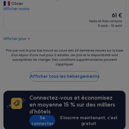
t
d
r
Olivier
h
é
d
Afficher moins
o
j
e
Le
61 €
r
e
2
nouveau
taxes et frais compris
r
u
n
prix
9 août - 10 août
i
n
u
est
b
e
i
de
l
r
Afficher plus
t
61 €
e
.
s
.
J
p
Prix
Prix par nuit le plus bas trouvé au cours des 24 dernières heures sur la base
D
u
l
d’un séjour d’une nuit pour 2 adultes. Les prix et la disponibilité sont
par
o
s
susceptibles de changer. Des conditions supplémentaires peuvent
u
nuit
u
t
s’appliquer.
t
le
c
e
ô
plus
h
u
t
Afficher tous les hébergements
bas
e
n
t
trouvé
a
t
r
au
v
h
a
cours
e
é
n
Connectez-vous et économisez
des
c
p
q
24 dernières
en moyenne 15 % sur des milliers
e
a
u
heures
a
d’hôtels
s
i
sur
u
t
l
Se
S’inscrire maintenant, c’est
la
b
r
l
base
connecter
gratuit
e
è
e
d’un