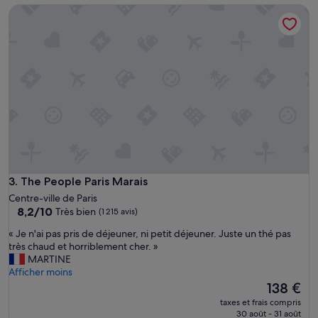
s
de
The People Paris Marais
u
50 €
s
d
’
u
n
b
a
r
a
v
e
c
m
The People Paris Marais
3. The People Paris Marais
u
Centre-ville de Paris
s
8.2
8,2/10
Très bien
(1 215 avis)
i
sur
q
«
« Je n'ai pas pris de déjeuner, ni petit déjeuner. Juste un thé pas
10,
u
J
très chaud et horriblement cher. »
Très
e
e
MARTINE
bien,
t
n
Afficher moins
(1 215 avis)
r
'
Le
138 €
è
a
nouveau
taxes et frais compris
s
i
prix
30 août - 31 août