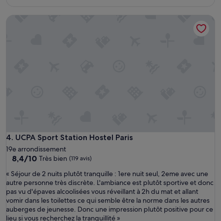
f
p
est
o
a
de
UCPA Sport Station Hostel Paris
r
s
138 €
t
p
e
r
j
i
u
s
s
d
q
e
u
d
’
é
à
j
2
e
h
u
d
n
u
e
UCPA Sport Station Hostel Paris
4. UCPA Sport Station Hostel Paris
m
r
19e arrondissement
a
,
8.4
8,4/10
Très bien
(119 avis)
t
n
sur
i
i
«
« Séjour de 2 nuits plutôt tranquille : 1ere nuit seul, 2eme avec une
10,
n
p
S
autre personne très discrète. L'ambiance est plutôt sportive et donc
Très
.
e
é
pas vu d'épaves alcoolisées vous réveillant à 2h du mat et allant
bien,
N
t
j
vomir dans les toilettes ce qui semble être la norme dans les autres
(119 avis)
u
i
o
auberges de jeunesse. Donc une impression plutôt positive pour ce
i
t
u
lieu si vous recherchez la tranquillité »