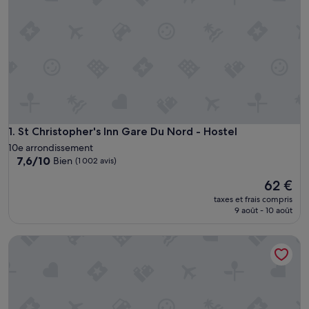
St Christopher's Inn Gare Du Nord - Hostel
1. St Christopher's Inn Gare Du Nord - Hostel
10e arrondissement
7.6
7,6/10
Bien
(1 002 avis)
sur
Le
62 €
10,
nouveau
Bien,
taxes et frais compris
prix
(1 002 avis)
9 août - 10 août
est
de
Auberge de Jeunesse Paris HI Yves Robert
62 €