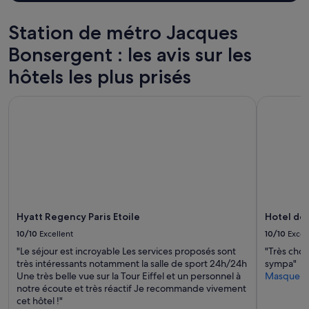
a
s
:
séjour
u
c
1
d’une
Station de métro Jacques
c
h
e
nuit
o
a
r
pour
Bonsergent : les avis sur les
u
u
e
2 adultes.
p
d
n
hôtels les plus prisés
Les
t
e
u
prix
r
t
i
et
Hyatt Regency Paris Etoile
Hotel de 
o
h
t
la
p
o
s
disponibilité
c
r
e
sont
h
r
u
susceptibles
a
i
l
de
u
b
,
changer.
d
l
2
Des
e
e
e
conditions
v
m
m
supplémentaires
o
Hyatt Regency Paris Etoile
Hotel de
e
e
peuvent
i
n
a
s’appliquer.
10/10
Excellent
10/10
Excel
r
t
v
"Le séjour est incroyable Les services proposés sont
"Très chou
e
c
e
très intéressants notamment la salle de sport 24h/24h
sympa"
b
h
c
Une très belle vue sur la Tour Eiffel et un personnel à
Masquer
r
e
u
notre écoute et très réactif Je recommande vivement
û
r
n
cet hôtel !"
l
.
e