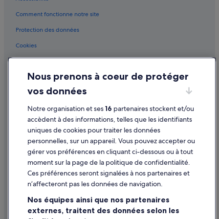
Centre-Ville de Paris : hôtels Hôtels pas chers
c
-
o
Comment fonctionne notre site
l
Cinéma du Grand Rex : hôtels à proximité
o
à
l
Enfants-Rouges : hôtels Hôtels d’affaires
Protection des données
.
i
O
Enfants-Rouges : hôtels
s
Cookies
n
é
s
Galerie Vivienne : hôtels à proximité
Conditions générales d'utilisation
e
’
s
Gare de Châtelet - Les Halles : Auberges
Nous prenons à coeur de protéger
a
Mentions légales / Nous contacter
v
t
Gare de Châtelet - Les Halles : hôtels à proximité
o
vos données
Directives de contenu et signalement de contenus
t
u
e
Gare de Paris-Est : Appart’hôtels
s
Notre organisation et ses
16
partenaires stockent et/ou
n
r
Aide
Gare de Paris-Est : Auberges
accèdent à des informations, telles que les identifiants
d
é
à
uniques de cookies pour traiter les données
Gare de Paris-Est : Chambres d’hôtes
Assistance
v
c
personnelles, sur un appareil. Vous pouvez accepter ou
e
e
Gare de Paris-Est : hôtels à proximité
Annuler votre vol
i
gérer vos préférences en cliquant ci-dessous ou à tout
q
l
moment sur la page de la politique de confidentialité.
Gare de Paris-Est : Palaces
Annuler une réservation d'hôtel ou de location de vacances
u
l
Ces préférences seront signalées à nos partenaires et
’
Gare de Paris-Est : Pousadas
a
Délais de remboursement
u
n’affecteront pas les données de navigation.
n
n
Gare de Paris-Est : Résidences de vacances
t
Utiliser un bon de réduction Expedia
Nos équipes ainsi que nos partenaires
e
à
Grange aux Belles : hôtels
a
externes, traitent des données selon les
Documents de voyage internationaux
2
u