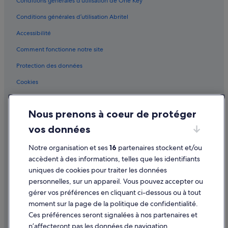
Conditions générales d’utilisation de One Key™
Île de la Cité : hôtels à proximité
Conditions générales d’utilisation Abritel
Île Saint-Louis : hôtels à proximité
Accessibilité
La Samaritaine : hôtels à proximité
Comment fonctionne notre site
Le Marais : hôtels Hôtels acceptant les animaux de compagnie
Le Marais : hôtels Hôtels avec piscine
Protection des données
Le Marais : hôtels Hôtels-boutiques
Cookies
Le Marais : hôtels Hôtels avec restaurant
Conditions générales d'utilisation
Le Marais : hôtels Hôtels romantiques
Nous prenons à coeur de protéger
Mentions légales / Nous contacter
Le Marais : hôtels Hôtels avec spa
vos données
Directives de contenu et signalement de contenus
Le Marais : hôtels Hôtels tout compris
Notre organisation et ses
16
partenaires stockent et/ou
Aide
Le Marais : hôtels Hôtels pas chers
accèdent à des informations, telles que les identifiants
uniques de cookies pour traiter les données
Le Marais : hôtels Séjours réservés aux adultes
Assistance
personnelles, sur un appareil. Vous pouvez accepter ou
Le Marais : hôtels
Annuler votre vol
gérer vos préférences en cliquant ci-dessous ou à tout
Les Halles : hôtels à proximité
moment sur la page de la politique de confidentialité.
Annuler une réservation d'hôtel ou de location de vacances
Ces préférences seront signalées à nos partenaires et
Les Halles : hôtels
Délais de remboursement
n’affecteront pas les données de navigation.