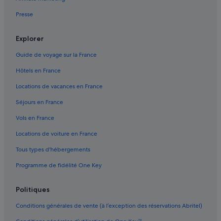
Bercy : hôtels Hôtels-boutiques
Presse
Bercy : hôtels
Centre-Ville de Paris : hôtels
Explorer
Région Île-de-France : hôtels Hôtels avec casino
Guide de voyage sur la France
Région Île-de-France : hôtels Hôtels d’affaires
Hôtels en France
Région Île-de-France : hôtels Hôtels-boutiques
Locations de vacances en France
Région Île-de-France : hôtels Hôtels avec golf
Séjours en France
Région Île-de-France : hôtels Hôtels d’aventure
Vols en France
Région Île-de-France : hôtels Séjours réservés aux adultes
Locations de voiture en France
Gare de Châtelet - Les Halles : Maison d’hôtes
Tous types d'hébergements
Gare de Châtelet - Les Halles : hôtels à proximité
Programme de fidélité One Key
Gare de Châtelet - Les Halles : Palaces
Gare Saint-Michel-Notre-Dame : Appart’hôtels
Politiques
Gare Saint-Michel-Notre-Dame : Auberges de jeunesse
Conditions générales de vente (à l’exception des réservations Abritel)
Haut-Marais : hôtels Hôtels de luxe