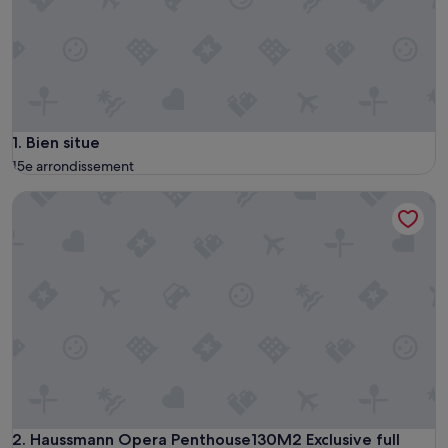
Bien situe
1. Bien situe
15e arrondissement
Haussmann Opera Penthouse130M2 Exclusive full 4floors S
Haussmann Opera Penthouse130M2 Exclusive full 4floors S
2. Haussmann Opera Penthouse130M2 Exclusive full