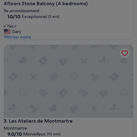
4floors Stone Balcony (4 bedrooms)
9e arrondissement
10.0
10/10
Exceptionnel
(5 avis)
sur
«
« Yes »
10,
Y
Gary
Exceptionnel,
e
Afficher moins
(5 avis)
s
Les Ateliers de Montmartre
»
Les Ateliers de Montmartre
3. Les Ateliers de Montmartre
Montmartre
9.0
9,0/10
Merveilleux
(92 avis)