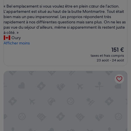
sur
«
« Bel emplacement si vous voulez être en plein cœur de l’action.
10,
B
L’appartement est situé au haut de la butte Montmartre. Tout était
Merveilleux,
e
bien mais un peu impersonnel. Les proprios répondent très
(92 avis)
l
rapidement à nos différentes questions mais sans plus. On ne les as
e
pas vue du séjour d’ailleurs, même si apparemment ils restent juste
m
à côté. »
p
Oury
l
Afficher moins
a
Le
151 €
c
nouveau
taxes et frais compris
e
prix
23 août - 24 août
m
est
e
de
Multirésidence de l'Elysée
n
151 €
t
s
i
v
o
u
s
v
o
u