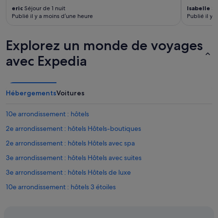
.
.
eric
Séjour de 1 nuit
Isabelle
Sé
T
E
Publié il y a moins d’une heure
Publié il y
o
g
u
a
t
l
Explorez un monde de voyages
é
e
avec Expedia
t
m
a
e
i
n
t
t
b
Hébergements
Voitures
s
i
i
e
d
10e arrondissement : hôtels
n
a
m
2e arrondissement : hôtels Hôtels-boutiques
n
a
s
2e arrondissement : hôtels Hôtels avec spa
i
l
s
'
3e arrondissement : hôtels Hôtels avec suites
u
i
n
3e arrondissement : hôtels Hôtels de luxe
m
p
m
10e arrondissement : hôtels 3 étoiles
e
e
u
u
Le Marais : hôtels 3 étoiles
i
b
m
4e arrondissement : hôtels Hôtels tout compris
l