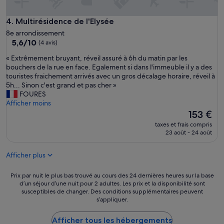
l
e
z
Multirésidence de l'Elysée
4. Multirésidence de l'Elysée
ê
8e arrondissement
t
5.6
5,6/10
(4 avis)
r
sur
e
«
« Extrêmement bruyant, réveil assuré à 6h du matin par les
10,
e
E
bouchers de la rue en face. Egalement si dans l'immeuble il y a des
(4 avis)
n
x
touristes fraichement arrivés avec un gros décalage horaire, réveil à
p
t
5h... Sinon c'est grand et pas cher »
l
r
FOURES
e
ê
Afficher moins
i
m
Le
153 €
n
e
nouveau
taxes et frais compris
c
m
prix
23 août - 24 août
œ
e
est
u
n
de
r
Afficher plus
t
153 €
d
b
e
r
Prix
Prix par nuit le plus bas trouvé au cours des 24 dernières heures sur la base
l
u
d’un séjour d’une nuit pour 2 adultes. Les prix et la disponibilité sont
par
’
susceptibles de changer. Des conditions supplémentaires peuvent
y
nuit
a
s’appliquer.
a
le
c
n
plus
t
t
Afficher tous les hébergements
bas