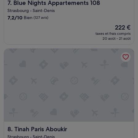
Blue Nights Appartements 108
7. Blue Nights Appartements 108
.
I
Strasbourg - Saint-Denis
t
7.2
7,2/10
Bien
(127 avis)
h
sur
a
Le
222 €
10,
s
nouveau
Bien,
taxes et frais compris
a
prix
20 août - 21 août
(127 avis)
p
est
e
de
Tinah Paris Aboukir
r
222 €
f
e
c
t
l
o
c
a
t
i
o
n
w
Tinah Paris Aboukir
8. Tinah Paris Aboukir
i
t
Strasbourg - Saint-Denis