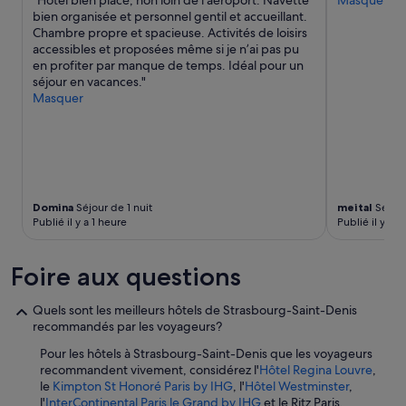
"Hôtel bien placé, non loin de l’aéroport. Navette
Masquer
e
é
bien organisée et personnel gentil et accueillant.
t
r
Chambre propre et spacieuse. Activités de loisirs
o
e
accessibles et proposées même si je n’ai pas pu
t
r
en profiter par manque de temps. Idéal pour un
h
l
séjour en vacances."
e
a
Masquer
L
c
o
h
u
a
v
m
r
b
e
r
,
e
Domina
Séjour de 1 nuit
meital
Séjour
a
.
Publié il y a 1 heure
Publié il y a 1
n
P
d
e
s
t
Foire aux questions
u
i
r
t
Quels sont les meilleurs hôtels de Strasbourg-Saint-Denis
r
-
recommandés par les voyageurs?
o
d
u
é
Pour les hôtels à Strasbourg-Saint-Denis que les voyageurs
n
j
recommandent vivement, considérez l'
Hôtel Regina Louvre
,
d
e
le
Kimpton St Honoré Paris by IHG
, l'
Hôtel Westminster
,
e
u
l'
InterContinental Paris le Grand by IHG
et le Ritz Paris.