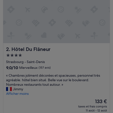
i
t
,
t
r
è
s
b
i
e
Hôtel Du Flâneur
2. Hôtel Du Flâneur
n
p
Hébergement
l
4.0 étoiles
Strasbourg - Saint-Denis
a
c
9.0
9,0/10
Merveilleux
(157 avis)
é
sur
«
« Chambres joliment décorées et spacieuses, personnel très
.
10,
C
agréable. hôtel bien situé. Belle vue sur le boulevard.
U
Merveilleux,
h
Nombreux restaurants tout autour. »
n
(157 avis)
a
Jimmy
s
m
Afficher moins
e
b
u
Le
133 €
r
l
nouveau
taxes et frais compris
e
b
prix
11 août - 12 août
s
é