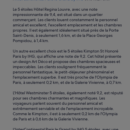
d
n
b
e
Le 5 étoiles Hôtel Regina Louvre, avec une note
y
r
impressionnante de 9,4, est situé dans un quartier
m
n
commerçant. Les clients louent constamment le personnel
a
o
amical et excellent, l'excellent emplacement et les chambres
n
n
propres. Il est également idéalement situé près de la Porte
y
s
Saint-Denis, à seulement 1,6 km, et de la Place Georges
g
e
Pompidou, à 1,4 km.
r
r
e
v
Un autre excellent choix est le 5 étoiles Kimpton St Honoré
a
i
Paris by IHG, qui affiche une note de 9,2. Cet hôtel présente
t
m
un design Art Déco et propose des chambres spacieuses et
r
a
impeccables. Les clients soulignent fréquemment le
e
l
personnel fantastique, le petit-déjeuner phénoménal et
s
g
l'emplacement superbe. Il est très proche de l'Olympia de
t
r
Paris, à seulement 0,2 km, et de la Galerie Vivienne, à 0,7 km.
a
é
u
.
L'Hôtel Westminster 5 étoiles, également noté 9,2, est réputé
r
.
pour ses chambres charmantes et magnifiques. Les
a
.
voyageurs parlent souvent du personnel amical et
n
extrêmement serviable et de l'emplacement incroyable.
t
Comme le Kimpton, il est à seulement 0,2 km de l'Olympia
s
de Paris et à 0,6 km de la Galerie Vivienne.
a
n
L'InterContinental Paris le Grand by IHG 5 étoiles, avec une