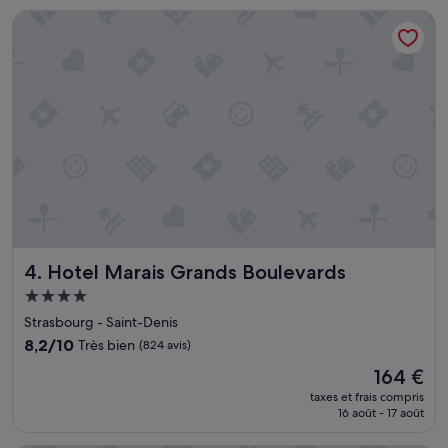
de
s
Hotel Marais Grands Boulevards
98 €
e
s
,
p
e
r
s
o
n
n
e
l
t
r
Hotel Marais Grands Boulevards
4. Hotel Marais Grands Boulevards
è
Hébergement
s
4.0 étoiles
a
Strasbourg - Saint-Denis
g
8.2
8,2/10
Très bien
(824 avis)
r
sur
Le
é
164 €
10,
nouveau
a
Très
taxes et frais compris
prix
b
16 août - 17 août
bien,
est
l
(824 avis)
de
e