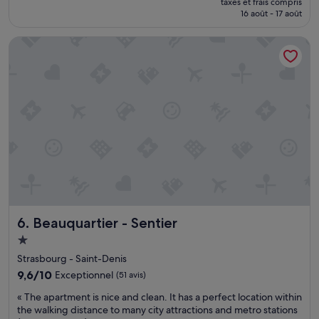
s
taxes et frais compris
»
prix
u
16 août - 17 août
est
r
de
l
Beauquartier - Sentier
128 €
e
b
o
u
l
e
v
a
r
d
.
N
o
m
Beauquartier - Sentier
6. Beauquartier - Sentier
b
Hébergement
r
1.0 étoile
e
Strasbourg - Saint-Denis
u
9.6
9,6/10
Exceptionnel
(51 avis)
x
sur
r
«
« The apartment is nice and clean. It has a perfect location within
10,
e
T
the walking distance to many city attractions and metro stations
Exceptionnel,