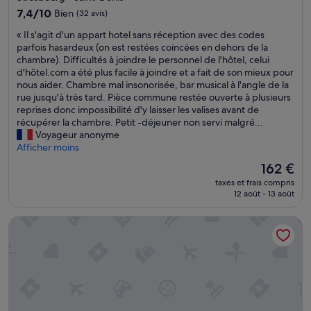
h
7.4
7,4/10
Bien
(32 avis)
i
sur
n
«
« Il s'agit d'un appart hotel sans réception avec des codes
10,
t
I
parfois hasardeux (on est restées coincées en dehors de la
Bien,
h
l
chambre). Difficultés à joindre le personnel de l'hôtel, celui
(32 avis)
e
s
d'hôtel.com a été plus facile à joindre et a fait de son mieux pour
w
'
nous aider. Chambre mal insonorisée, bar musical à l'angle de la
a
a
rue jusqu'à très tard. Pièce commune restée ouverte à plusieurs
l
g
reprises donc impossibilité d'y laisser les valises avant de
k
i
récupérer la chambre. Petit -déjeuner non servi malgré...
i
t
Voyageur anonyme
n
d
Afficher moins
g
'
Le
162 €
d
u
nouveau
i
taxes et frais compris
n
prix
s
12 août - 13 août
a
est
t
p
de
a
Lovely Studio With AC - Center of Paris
p
162 €
n
a
c
r
e
t
t
h
o
o
m
t
a
e