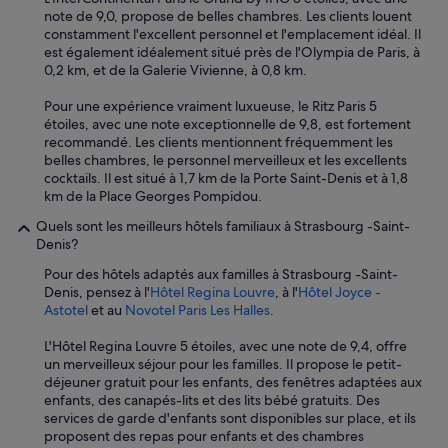
d
note de 9,0, propose de belles chambres. Les clients louent
c
constamment l'excellent personnel et l'emplacement idéal. Il
a
est également idéalement situé près de l'Olympia de Paris, à
f
0,2 km, et de la Galerie Vivienne, à 0,8 km.
é
s
Pour une expérience vraiment luxueuse, le Ritz Paris 5
.
étoiles, avec une note exceptionnelle de 9,8, est fortement
I
recommandé. Les clients mentionnent fréquemment les
t
belles chambres, le personnel merveilleux et les excellents
’
cocktails. Il est situé à 1,7 km de la Porte Saint-Denis et à 1,8
s
km de la Place Georges Pompidou.
v
e
Quels sont les meilleurs hôtels familiaux à Strasbourg -Saint-
r
Denis?
y
Pour des hôtels adaptés aux familles à Strasbourg -Saint-
c
Denis, pensez à l'
Hôtel Regina Louvre
, à l'
Hôtel Joyce -
o
Astotel
et au
Novotel Paris Les Halles
.
n
v
L'Hôtel Regina Louvre 5 étoiles, avec une note de 9,4, offre
e
un merveilleux séjour pour les familles. Il propose le petit-
n
déjeuner gratuit pour les enfants, des fenêtres adaptées aux
i
enfants, des canapés-lits et des lits bébé gratuits. Des
e
services de garde d'enfants sont disponibles sur place, et ils
n
proposent des repas pour enfants et des chambres
t