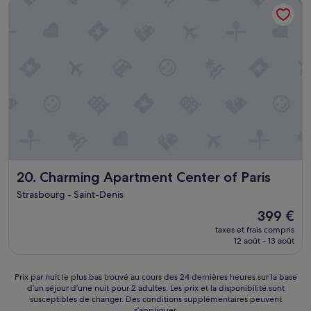
Charming Apartment Center of Paris
e
284 €
a
l
o
t
é
u
i
g
v
o
a
e
n
l
r
i
e
t
s
s
e
a
.
à
b
»
p
s
l
o
u
l
s
u
i
t
Charming Apartment Center of Paris
20. Charming Apartment Center of Paris
e
e
u
Strasbourg - Saint-Denis
l
r
y
s
Le
399 €
u
r
nouveau
taxes et frais compris
n
e
prix
12 août - 13 août
b
p
est
e
r
de
a
i
399 €
Prix
Prix par nuit le plus bas trouvé au cours des 24 dernières heures sur la base
t
s
d’un séjour d’une nuit pour 2 adultes. Les prix et la disponibilité sont
par
a
susceptibles de changer. Des conditions supplémentaires peuvent
e
nuit
b
s’appliquer.