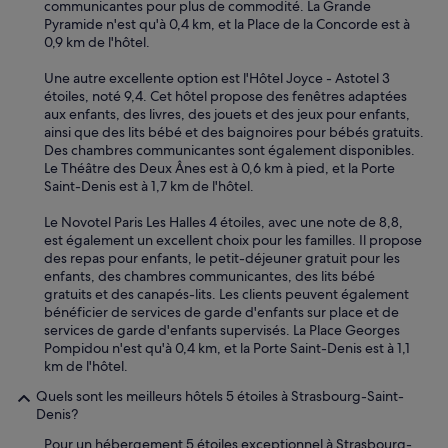
communicantes pour plus de commodité. La Grande
f
Pyramide n'est qu'à 0,4 km, et la Place de la Concorde est à
o
0,9 km de l'hôtel.
r
e
Une autre excellente option est l'Hôtel Joyce - Astotel 3
x
étoiles, noté 9,4. Cet hôtel propose des fenêtres adaptées
p
aux enfants, des livres, des jouets et des jeux pour enfants,
l
ainsi que des lits bébé et des baignoires pour bébés gratuits.
o
Des chambres communicantes sont également disponibles.
r
Le Théâtre des Deux Ânes est à 0,6 km à pied, et la Porte
i
Saint-Denis est à 1,7 km de l'hôtel.
n
g
Le Novotel Paris Les Halles 4 étoiles, avec une note de 8,8,
c
est également un excellent choix pour les familles. Il propose
e
des repas pour enfants, le petit-déjeuner gratuit pour les
n
enfants, des chambres communicantes, des lits bébé
t
gratuits et des canapés-lits. Les clients peuvent également
r
bénéficier de services de garde d'enfants sur place et de
a
services de garde d'enfants supervisés. La Place Georges
l
Pompidou n'est qu'à 0,4 km, et la Porte Saint-Denis est à 1,1
P
km de l'hôtel.
a
r
Quels sont les meilleurs hôtels 5 étoiles à Strasbourg-Saint-
i
Denis?
s
.
Pour un hébergement 5 étoiles exceptionnel à Strasbourg-