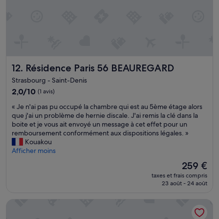
a
p
o
c
e
r
h
r
a
a
s
f
m
o
a
b
n
m
r
n
i
e
Résidence Paris 56 BEAUREGARD
12. Résidence Paris 56 BEAUREGARD
e
l
)
l
y
Strasbourg - Saint-Denis
.
s
o
D
2.0
2,0/10
(1 avis)
a
f
i
sur
g
4
«
« Je n'ai pas pu occupé la chambre qui est au 5ème étage alors
f
10,
r
,
J
que j'ai un problème de hernie discale. J'ai remis la clé dans la
f
(1 avis)
é
b
e
boite et je vous ait envoyé un message à cet effet pour un
i
a
u
n
remboursement conformément aux dispositions légales. »
c
b
t
'
Kouakou
u
l
i
a
Afficher moins
l
e
t
i
t
s
Le
259 €
h
p
é
e
nouveau
a
taxes et frais compris
a
s
t
prix
s
23 août - 24 août
s
à
s
est
e
p
j
e
de
v
Hôtel Mazagran
u
o
r
259 €
e
o
i
v