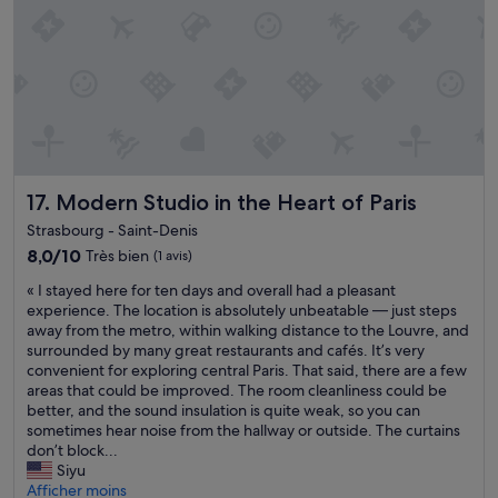
o
a
u
e
u
g
s
m
r
r
a
a
q
é
i
l
u
a
t
i
e
b
e
n
s
l
n
s
t
e
v
o
i
.
o
n
o
»
y
o
Modern Studio in the Heart of Paris
17. Modern Studio in the Heart of Paris
n
é
r
s
Strasbourg - Saint-Denis
u
i
w
n
8.0
8,0/10
s
Très bien
(1 avis)
e
m
sur
é
«
r
« I stayed here for ten days and overall had a pleasant
e
10,
e
I
e
experience. The location is absolutely unbeatable — just steps
s
Très
,
s
a
away from the metro, within walking distance to the Louvre, and
s
bien,
b
t
n
surrounded by many great restaurants and cafés. It’s very
a
(1 avis)
a
a
s
convenient for exploring central Paris. That said, there are a few
g
r
y
w
areas that could be improved. The room cleanliness could be
e
m
e
e
better, and the sound insulation is quite weak, so you can
à
u
d
r
sometimes hear noise from the hallway or outside. The curtains
c
s
h
e
don’t block...
e
i
e
d
Siyu
t
c
r
v
Afficher moins
e
a