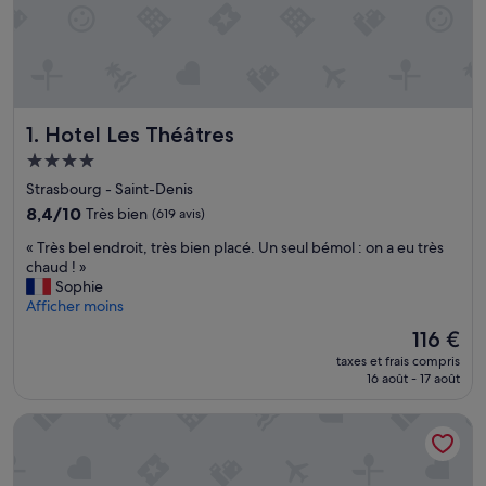
Hotel Les Théâtres
1. Hotel Les Théâtres
Hébergement
4.0 étoiles
Strasbourg - Saint-Denis
8.4
8,4/10
Très bien
(619 avis)
sur
«
« Très bel endroit, très bien placé. Un seul bémol : on a eu très
10,
T
chaud ! »
Très
r
Sophie
bien,
è
Afficher moins
(619 avis)
s
Le
116 €
b
nouveau
taxes et frais compris
e
prix
16 août - 17 août
l
est
e
de
Hôtel Du Flâneur
n
116 €
d
r
o