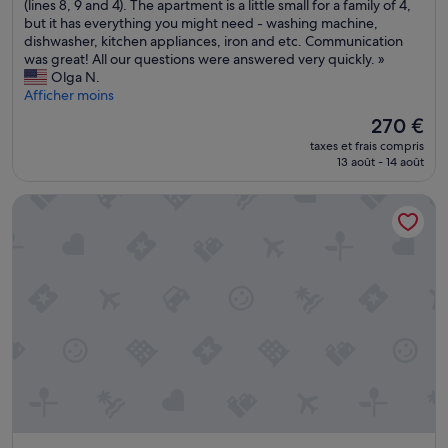
s
h
(lines 8, 9 and 4). The apartment is a little small for a family of 4,
(51 avis)
t
e
but it has everything you might need - washing machine,
a
a
dishwasher, kitchen appliances, iron and etc. Communication
u
p
was great! All our questions were answered very quickly. »
r
a
Olga N.
a
r
Afficher moins
n
t
Le
270 €
t
m
nouveau
s
taxes et frais compris
e
prix
13 août - 14 août
t
n
est
o
t
de
u
Blue Nights Appartements 108
i
270 €
t
s
a
n
u
i
t
c
o
e
u
a
r
n
.
d
»
c
l
e
a
n