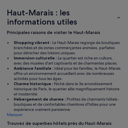
t
e
Haut-Marais : les
r
l
informations utiles
e
v
Principales raisons de visiter le Haut-Marais
o
i
Shopping vibrant :
Le Haut-Marais regorge de boutiques
s
branchées et de zones commerçantes animées, parfaites
i
pour dénicher des trésors uniques.
n
Immersion culturelle :
Le quartier est riche en culture,
a
avec des musées d'art captivants et de charmantes places.
g
Ambiance familiale :
Idéal pour les familles, le Haut-Marais
e
offre un environnement accueillant avec de nombreuses
a
activités pour tous les âges.
v
Charme historique :
Niché dans le 3e arrondissement
a
historique de Paris, le quartier allie magnifiquement histoire
n
et modernité.
t
Hébergement de charme :
Profitez de charmants hôtels-
l
boutiques et de confortables chambres d'hôtes pour une
e
expérience vraiment parisienne.
"
Masquer
c
h
Trouvez de superbes hôtels près du Haut-Marais
e