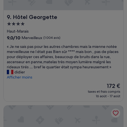
c
i
e
l
s
d
i
q
e
Hôtel Georgette
m
9. Hôtel Georgette
u
v
a
e
a
Hébergement
t
j
n
4.0 étoiles
Haut-Marais
i
e
t
s
b
9.0
l
9,0/10
Merveilleux
(1 004 avis)
a
i
sur
a
«
« Je ne sais pas pour les autres chambres mais la mienne notée
t
e
10,
p
J
merveilleuse ne l était pas Bien sûr **** mais bon , pas de places
i
n
Merveilleux,
o
e
pour déployer ces affaires, beaucoup de bruits dans la rue,
o
s
(1 004 avis)
r
n
ascenseur en panne,matelas très moyen lumière malgré les
n
d
t
e
rideaux tirés … bref le quartier était sympa heureusement »
n
a
e
s
didier
'
n
e
a
Afficher moins
é
s
t
i
t
c
s
Le
172 €
s
a
e
a
nouveau
taxes et frais compris
p
i
t
n
prix
16 août - 17 août
a
t
h
s
est
s
p
ô
c
de
Hotel Suzie Blue
p
a
t
o
172 €
o
s
e
d
u
e
l
e
r
n
e
,