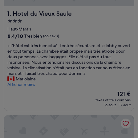
Hotel du Vieux Saule
1. Hotel du Vieux Saule
Hébergement
3.0 étoiles
Haut-Marais
8.4
8,4/10
Très bien
(659 avis)
sur
«
« L'hôtel est très bien situé, l'entrée sécuritaire et le lobby ouvert
10,
L
en tout temps. La chambre était propre mais très étroite pour
Très
'
deux personnes avec bagages. Elle n'était pas du tout
bien,
h
insonorisée. Nous entendions les discussions de la chambre
(659 avis)
ô
voisine. La climatisation n'était pas en fonction car nous étions en
t
mars et il faisait très chaud pour dormir. »
e
Marjolaine
l
Afficher moins
e
Le
121 €
s
nouveau
taxes et frais compris
t
prix
16 août - 17 août
t
est
r
de
Hotel Jules & Jim
è
121 €
s
b
i