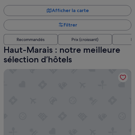
Afficher la carte
Filtrer
Recommandés
Prix (croissant)
Di
Haut-Marais : notre meilleure
sélection d’hôtels
Hotel du Vieux Saule