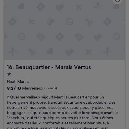
p
n
t
a
n
r
r
e
è
t
,
s
e
m
b
m
a
i
e
t
e
n
e
n
t
l
»
,
a
c
s
o
t
d
Beauquartier - Marais Vertus
16. Beauquartier - Marais Vertus
r
e
è
w
Hébergement
s
i
1.0 étoile
Haut-Marais
m
f
o
9.2
9,2/10
Merveilleux
(97 avis)
i
y
sur
f
«
« Quel merveilleux séjour! Merci à Beaucartier pour un
e
10,
a
Q
hébergement propre, tranquil, sécuritaire et abordable. Dès
n
Merveilleux,
u
u
notre arrivé, nous avions accès aux casiers pour y placer nos
l
(97 avis)
x
e
baggages, ce qui nous a permis de visiter le voisinage avant le
u
,
l
"check-in," qui était quelques heures plus tard. Nous étions
m
p
m
enchanté des lieux, confortable et tellement bien situé, à
i
r
e
proximité de tous les endroits les plus populaires et lieux
è