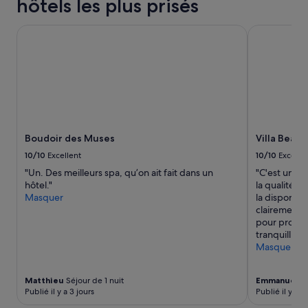
hôtels les plus prisés
e
s
,
Boudoir des Muses
Villa Beaum
c
e
q
u
i
n
o
u
Boudoir des Muses
Villa Beau
s
a
10/10
Excellent
10/10
Excelle
p
"Un. Des meilleurs spa, qu’on ait fait dans un
"C'est un h
e
hôtel."
la qualité de
r
Masquer
la disponibi
m
clairement le
i
pour profite
s
tranquillité 
d
Masquer
e
v
i
Matthieu
Séjour de 1 nuit
Emmanuel
Sé
s
Publié il y a 3 jours
Publié il y a 8
i