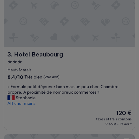
r
e
e
t
l
e
l
o
b
b
Hotel Beaubourg
3. Hotel Beaubourg
y
Hébergement
o
3.0 étoiles
u
Haut-Marais
v
8.4
8,4/10
Très bien
(253 avis)
e
sur
r
«
« Formule petit déjeuner bien mais un peu cher. Chambre
10,
t
F
propre. A proximité de nombreux commerces »
Très
e
o
Stephanie
bien,
n
r
Afficher moins
(253 avis)
t
m
Le
120 €
o
u
nouveau
u
taxes et frais compris
l
prix
9 août - 10 août
t
e
est
t
p
de
e
Hotel au coeur des Arts et Metiers
e