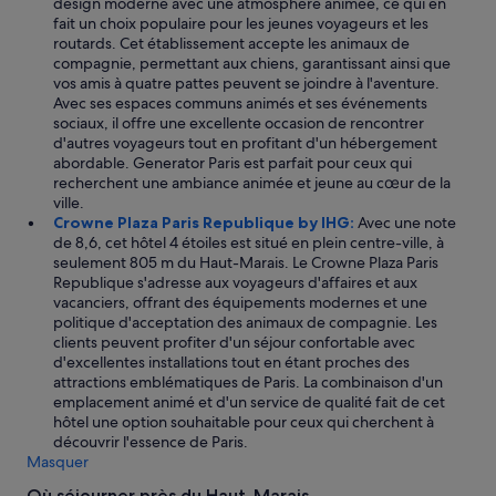
design moderne avec une atmosphère animée, ce qui en
u
fait un choix populaire pour les jeunes voyageurs et les
r
routards. Cet établissement accepte les animaux de
e
compagnie, permettant aux chiens, garantissant ainsi que
s
vos amis à quatre pattes peuvent se joindre à l'aventure.
p
Avec ses espaces communs animés et ses événements
l
sociaux, il offre une excellente occasion de rencontrer
u
d'autres voyageurs tout en profitant d'un hébergement
s
abordable. Generator Paris est parfait pour ceux qui
t
recherchent une ambiance animée et jeune au cœur de la
a
ville.
r
Crowne Plaza Paris Republique by IHG:
Avec une note
d
de 8,6, cet hôtel 4 étoiles est situé en plein centre-ville, à
.
seulement 805 m du Haut-Marais. Le Crowne Plaza Paris
N
Republique s'adresse aux voyageurs d'affaires et aux
o
vacanciers, offrant des équipements modernes et une
u
politique d'acceptation des animaux de compagnie. Les
s
clients peuvent profiter d'un séjour confortable avec
é
d'excellentes installations tout en étant proches des
t
attractions emblématiques de Paris. La combinaison d'un
i
emplacement animé et d'un service de qualité fait de cet
o
hôtel une option souhaitable pour ceux qui cherchent à
n
découvrir l'essence de Paris.
s
Masquer
e
n
Où séjourner près du Haut-Marais