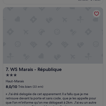
n
est
t
c
de
a
WS Marais - République
e
170 €
i
n
t
t
p
r
a
e
s
d
d
u
u
M
t
a
o
r
u
a
t
i
i
s
n
.
s
WS Marais - République
7. WS Marais - République
T
o
r
Hébergement
n
e
3.0 étoiles
o
Haut-Marais
s
r
n
8.0
8,0/10
Très bien
(22 avis)
i
o
sur
s
«
« J'ai été delogée de cet apparement.Il a fallu que je me
m
10,
é
J
retrouve devant la porte et sans code, que je les appelle pour
d
Très
e
'
que l'on m'informe qu'on me délogeait à 2km. J'ai eu un autre
e
bien,
.