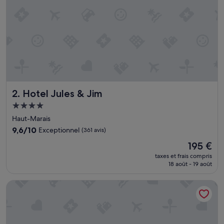
e
n
s
i
t
u
é
,
l
'
Hotel Jules & Jim
2. Hotel Jules & Jim
e
n
Hébergement
t
4.0 étoiles
Haut-Marais
r
é
9.6
9,6/10
Exceptionnel
(361 avis)
e
sur
Le
195 €
s
10,
nouveau
é
Exceptionnel,
taxes et frais compris
prix
c
18 août - 19 août
(361 avis)
est
u
de
r
Hotel Beaubourg
195 €
i
t
a
i