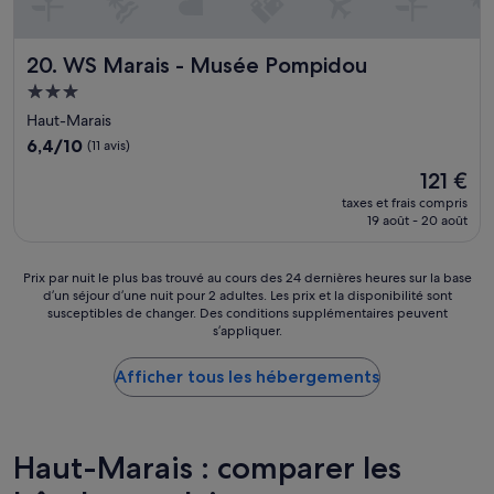
r
i
v
WS Marais - Musée Pompidou
20. WS Marais - Musée Pompidou
é
,
Hébergement
n
3.0 étoiles
Haut-Marais
o
u
6.4
6,4/10
(11 avis)
s
sur
Le
121 €
a
10,
nouveau
v
(11 avis)
taxes et frais compris
prix
19 août - 20 août
i
est
o
de
n
121 €
Prix
Prix par nuit le plus bas trouvé au cours des 24 dernières heures sur la base
s
d’un séjour d’une nuit pour 2 adultes. Les prix et la disponibilité sont
par
a
susceptibles de changer. Des conditions supplémentaires peuvent
nuit
c
s’appliquer.
le
c
plus
è
Afficher tous les hébergements
bas
s
trouvé
a
au
u
cours
x
des
Haut-Marais : comparer les
c
24 dernières
a