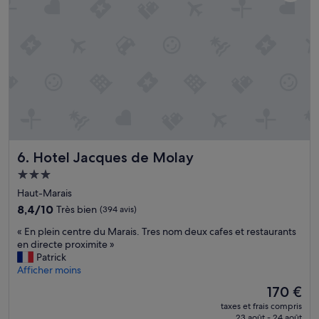
s
i
o
t
n
é
n
d
e
e
s
n
a
o
v
m
e
b
c
r
b
e
a
u
Hotel Jacques de Molay
6. Hotel Jacques de Molay
g
x
Hébergement
a
c
g
o
3.0 étoiles
Haut-Marais
e
m
8.4
8,4/10
Très bien
(394 avis)
s
m
sur
.
e
«
« En plein centre du Marais. Tres nom deux cafes et restaurants
10,
E
r
E
en directe proximite »
Très
l
c
n
Patrick
bien,
l
e
p
Afficher moins
(394 avis)
e
s
l
Le
170 €
n
»
e
nouveau
'
taxes et frais compris
i
prix
é
23 août - 24 août