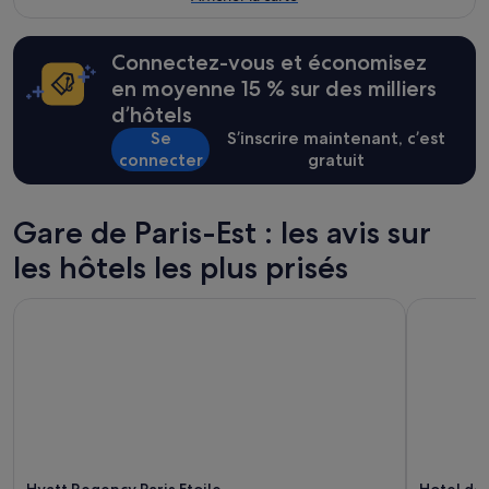
Connectez-vous et économisez
en moyenne 15 % sur des milliers
d’hôtels
Se
S’inscrire maintenant, c’est
connecter
gratuit
Gare de Paris-Est : les avis sur
les hôtels les plus prisés
Hyatt Regency Paris Etoile
Hotel de 