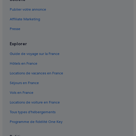
3e arrondissement : hôtels Hôtels d’affaires
Publier votre annonce
3e arrondissement : hôtels Hôtels tout compris
Affiliate Marketing
3e arrondissement : hôtels
Presse
10e arrondissement : hôtels 3 étoiles
9e arrondissement : hôtels 3 étoiles
Explorer
4e arrondissement : hôtels
Guide de voyage sur la France
10e arrondissement : hôtels 4 étoiles
Hôtels en France
3e arrondissement : hôtels 5 étoiles
Locations de vacances en France
9e arrondissement : hôtels Hôtels avec piscine
Séjours en France
9e arrondissement : hôtels Hôtels-boutiques
Vols en France
9e arrondissement : hôtels Hôtels de luxe
Locations de voiture en France
Arts-Et-Métiers : hôtels Hôtels avec bar
Tous types d'hébergements
Arts-Et-Métiers : hôtels Hôtels-boutiques
Programme de fidélité One Key
Arts-Et-Métiers : hôtels
Bonne-Nouvelle : hôtels Hôtels-boutiques