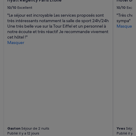
Hyatt Regency Paris Etoile
Hotel de
10/10
Excellent
10/10
Excel
"Le séjour est incroyable Les services proposés sont
"Très chou
très intéressants notamment la salle de sport 24h/24h
sympa"
Une très belle vue sur la Tour Eiffel et un personnel à
Masquer
notre écoute et très réactif Je recommande vivement
cet hôtel !"
Masquer
Gaston
Séjour de 2 nuits
Yves
Séjour
Publié il y a 12 jours
Publié il y 