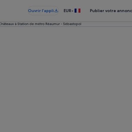
•
Ouvrir l’appli
EUR
Publier votre annon
Châteaux à Station de métro Réaumur - Sébastopol