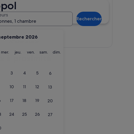
opol
eurs
Rechercher
onnes, 1 chambre
septembre 2026
Afficher la carte
ardi
mercredi
jeudi
vendredi
samedi
dimanche
mer.
jeu.
ven.
sam.
dim.
x à proximité
3
4
5
6
10
11
12
13
6
17
18
19
20
3
24
25
26
27
0