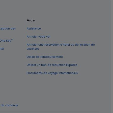
c bar
c golf
Aide
xception des
Assistance
ls-boutiques
Annuler votre vol
rs réservés aux adultes
e One Key™
Annuler une réservation d'hôtel ou de location de
s avec terrains de tennis
itel
vacances
ls avec parc aquatique
Délais de remboursement
té
Utiliser un bon de réduction Expedia
berges de jeunesse
Documents de voyage internationaux
teaux
ges
t de contenus
ne