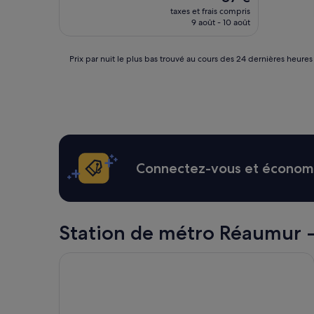
nouveau
taxes et frais compris
prix
9 août - 10 août
est
de
87 €
Prix
Prix par nuit le plus bas trouvé au cours des 24 dernières heures
par
nuit
le
plus
bas
trouvé
au
cours
Connectez-vous et économis
des
24 dernières
heures
sur
la
Station de métro Réaumur - S
base
d’un
Les Jardins du Marais
séjour
d’une
nuit
pour
2 adultes.