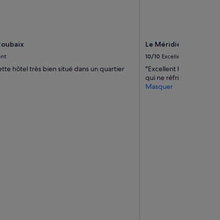
Roubaix
Le Méridien Paris Arc
ent
10/10
Excellent
tte hôtel très bien situé dans un quartier
"Excellent hôtel bien éq
qui ne réfrigérait quasi
Masquer