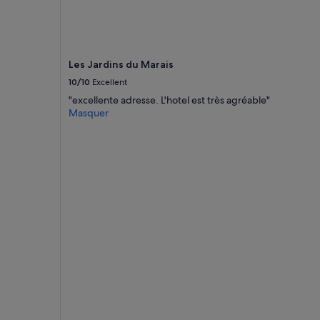
Les
prix
et
la
disponibilité
Les Jardins du Marais
sont
10/10
Excellent
susceptibles
"excellente adresse. L'hotel est très agréable"
de
Masquer
changer.
Des
conditions
supplémentaires
peuvent
s’appliquer.