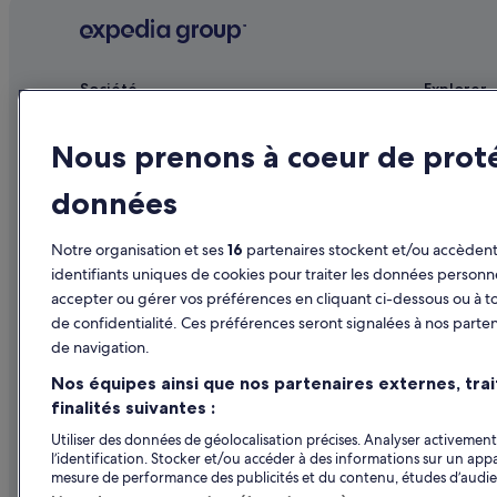
Arts-Et-Métiers : hôtels Hôtels historiques
Bercy : hôtels Hôtels avec parking
Bonne-Nouvelle : hôtels Hôtels-boutiques
Société
Explorer
Bonne-Nouvelle : hôtels Séjours réservés aux adultes
Publier votre annonce
Guide de vo
Centre-Ville de Paris : hôtels Hôtels avec piscine
Nous prenons à coeur de prot
Affiliate Marketing
Hôtels en F
Centre-Ville de Paris : hôtels Hôtels avec vue sur l’océan
données
Presse
Locations d
Centre-Ville de Paris : hôtels
Séjours en 
Région Île-de-France : hôtels Hôtels avec golf
Notre organisation et ses
16
partenaires stockent et/ou accèdent 
Vols en Fra
identifiants uniques de cookies pour traiter les données personn
Région Île-de-France : hôtels
accepter ou gérer vos préférences en cliquant ci-dessous ou à t
Locations de
Galerie Vivienne : hôtels à proximité
de confidentialité. Ces préférences seront signalées à nos parten
Tous types
Gare de Châtelet - Les Halles : Auberges
de navigation.
Programme d
Gare de Châtelet - Les Halles : hôtels à proximité
Nos équipes ainsi que nos partenaires externes, tra
finalités suivantes :
Gare de Châtelet - Les Halles : Résidences de vacances
Utiliser des données de géolocalisation précises. Analyser activement 
Gare de Paris-Est : Résidences de vacances
l’identification. Stocker et/ou accéder à des informations sur un appa
mesure de performance des publicités et du contenu, études d’audi
Le Carreau du Temple : hôtels à proximité