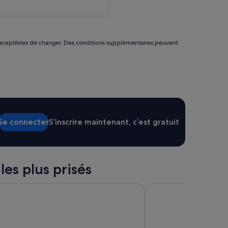
nt susceptibles de changer. Des conditions supplémentaires peuvent
Se connecter
S’inscrire maintenant, c’est gratuit
les plus prisés
oubaix
Le Méridien Paris Arc