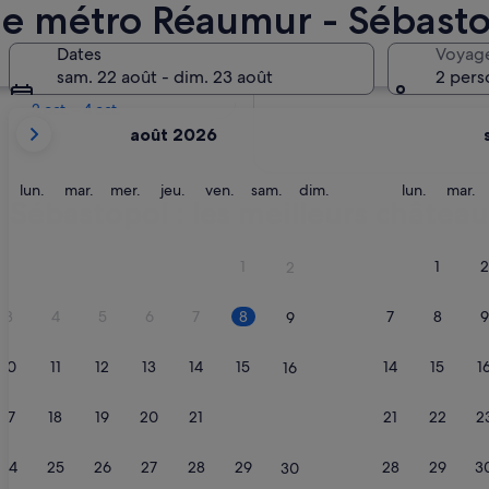
de métro Réaumur - Sébast
Dans deux semaines
Dates
Voyag
21 août - 23 août
sam. 22 août - dim. 23 août
2 pers
Dans deux mois
2 oct. - 4 oct.
Les
août 2026
mois
affichés
sont
lundi
mardi
mercredi
jeudi
vendredi
samedi
dimanche
lundi
m
lun.
mar.
mer.
jeu.
ven.
sam.
dim.
lun.
mar.
Sébastopol : les meilleurs château
August
2026
et
1
1
2
2
September
2026.
3
4
5
6
7
8
7
8
9
9
10
11
12
13
14
15
14
15
1
16
17
18
19
20
21
22
21
22
2
23
24
25
26
27
28
29
28
29
3
30