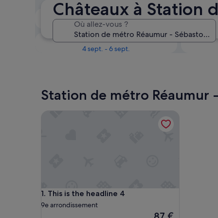
Châteaux à Station 
Le week-end prochain
Où allez-vous ?
14 août - 16 août
Dans un mois
4 sept. - 6 sept.
Station de métro Réaumur - 
This is the headline 4
This is the headline 4
1. This is the headline 4
9e arrondissement
Le
87 €