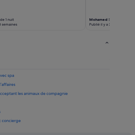
de 1 nuit
Mohamed
Séjour de 2 nuit
 3 semaines
Publié il y a 3 semaines
avec spa
’affaires
 acceptant les animaux de compagnie
s
ec concierge
utiques