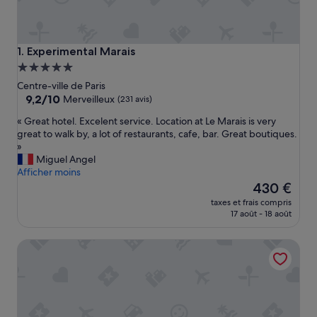
Experimental Marais
1. Experimental Marais
Hébergement
5.0 étoiles
Centre-ville de Paris
9.2
9,2/10
Merveilleux
(231 avis)
sur
«
« Great hotel. Excelent service. Location at Le Marais is very
10,
G
great to walk by, a lot of restaurants, cafe, bar. Great boutiques.
Merveilleux,
r
»
(231 avis)
e
Miguel Angel
a
Afficher moins
t
Le
430 €
h
nouveau
taxes et frais compris
o
prix
17 août - 18 août
t
est
e
de
Hôtel Dupond Smith
l
430 €
.
E
x
c
e