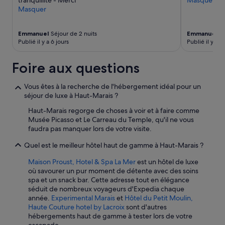
tranquillité - Merci"
Masquer
supplémentaires
Masquer
peuvent
s’appliquer.
Emmanuel
Séjour de 2 nuits
Emmanuel
Sé
Publié il y a 6 jours
Publié il y a 
Foire aux questions
Vous êtes à la recherche de l'hébergement idéal pour un
séjour de luxe à Haut-Marais ?
Haut-Marais regorge de choses à voir et à faire comme
Musée Picasso et Le Carreau du Temple, qu'il ne vous
faudra pas manquer lors de votre visite.
Quel est le meilleur hôtel haut de gamme à Haut-Marais ?
Maison Proust, Hotel & Spa La Mer
est un hôtel de luxe
où savourer un pur moment de détente avec des soins
spa et un snack bar. Cette adresse tout en élégance
séduit de nombreux voyageurs d'Expedia chaque
année.
Experimental Marais
et
Hôtel du Petit Moulin,
Haute Couture hotel by Lacroix
sont d'autres
hébergements haut de gamme à tester lors de votre