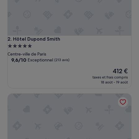
l
e
n
t
s
e
r
Hôtel Dupond Smith
2. Hôtel Dupond Smith
v
Hébergement
i
5.0 étoiles
c
Centre-ville de Paris
e
9.6
9,6/10
Exceptionnel
(213 avis)
.
sur
Le
L
412 €
10,
nouveau
o
Exceptionnel,
taxes et frais compris
prix
c
(213 avis)
18 août - 19 août
est
a
de
t
La Chambre du Marais
412 €
i
o
n
a
t
L
e
M