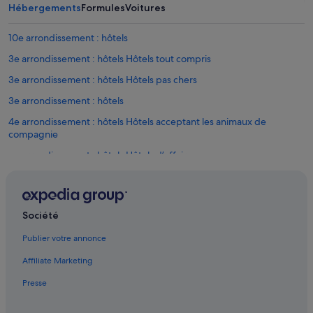
Hébergements
Formules
Voitures
10e arrondissement : hôtels
3e arrondissement : hôtels Hôtels tout compris
3e arrondissement : hôtels Hôtels pas chers
3e arrondissement : hôtels
4e arrondissement : hôtels Hôtels acceptant les animaux de
compagnie
4e arrondissement : hôtels Hôtels d’affaires
4e arrondissement : hôtels Hôtels d’aventure
4e arrondissement : hôtels Hôtels tout compris
Société
4e arrondissement : hôtels Séjours réservés aux adultes
4e arrondissement : hôtels
Publier votre annonce
3e arrondissement : hôtels 4 étoiles
Affiliate Marketing
Le Marais : hôtels 4 étoiles
Presse
Alhambra Théâtre & Music-Hall : hôtels à proximité