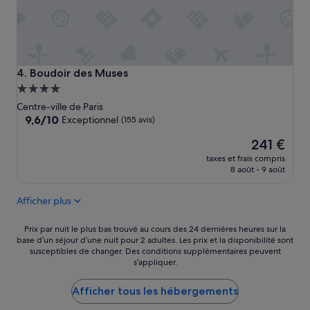
i
a
t
l
!
o
»
t
o
f
Boudoir des Muses
4. Boudoir des Muses
r
Hébergement
e
4.0 étoiles
Centre-ville de Paris
s
9.6
9,6/10
Exceptionnel
(155 avis)
t
sur
a
Le
241 €
10,
u
nouveau
Exceptionnel,
r
taxes et frais compris
prix
(155 avis)
8 août - 9 août
a
est
n
de
t
Afficher plus
241 €
s
,
Prix
Prix par nuit le plus bas trouvé au cours des 24 dernières heures sur la
c
base d’un séjour d’une nuit pour 2 adultes. Les prix et la disponibilité sont
par
a
susceptibles de changer. Des conditions supplémentaires peuvent
nuit
f
s’appliquer.
le
e
plus
,
Afficher tous les hébergements
bas
b
trouvé
a