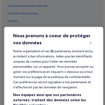
Enfants-Rouges : hôtels
Comment fonctionne notre site
Gare de Châtelet - Les Halles : Châteaux
Protection des données
Gare de Châtelet - Les Halles : hôtels à proximité
Cookies
Gare de Châtelet - Les Halles : Palaces
Conditions générales d'utilisation
Gare de Châtelet - Les Halles : Résidences de vacances
Nous prenons à coeur de protéger
Gare Saint-Michel-Notre-Dame : Appart’hôtels
Mentions légales / Nous contacter
vos données
Gare Saint-Michel-Notre-Dame : Lodges
Directives de contenu et signalement de contenus
Haut-Marais : hôtels Hôtels pas chers
Notre organisation et ses
16
partenaires stockent et/ou
Aide
accèdent à des informations, telles que les identifiants
Haut-Marais : hôtels
uniques de cookies pour traiter les données
Assistance
Hôtel de ville : hôtels à proximité
personnelles, sur un appareil. Vous pouvez accepter ou
Annuler votre vol
La Samaritaine : hôtels à proximité
gérer vos préférences en cliquant ci-dessous ou à tout
moment sur la page de la politique de confidentialité.
Annuler une réservation d'hôtel ou de location de vacances
Le Marais : hôtels Hôtels acceptant les animaux de compagnie
Ces préférences seront signalées à nos partenaires et
Le Marais : hôtels Hôtels-boutiques
Délais de remboursement
n’affecteront pas les données de navigation.
Le Marais : hôtels Hôtels de luxe
Utiliser un bon de réduction Expedia
Nos équipes ainsi que nos partenaires
Le Marais : hôtels Hôtels LGBTQIA+ friendly
externes, traitent des données selon les
Documents de voyage internationaux