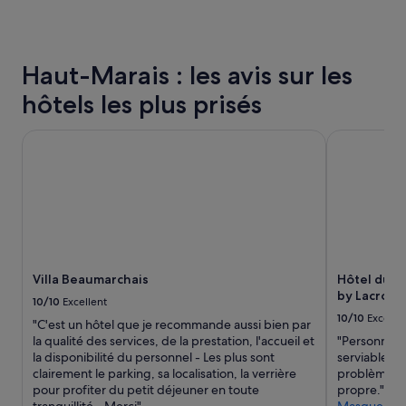
au
r
cours
.
des
G
24 dernières
r
Haut-Marais : les avis sur les
heures
e
sur
a
hôtels les plus prisés
la
t
base
b
Villa Beaumarchais
Hôtel du Pet
d’un
o
séjour
u
d’une
t
nuit
i
pour
q
2 adultes.
u
Les
e
prix
s
et
.
Villa Beaumarchais
Hôtel du P
la
»
by Lacroix
disponibilité
10/10
Excellent
sont
10/10
Excelle
"C'est un hôtel que je recommande aussi bien par
susceptibles
la qualité des services, de la prestation, l'accueil et
"Personnel t
de
la disponibilité du personnel - Les plus sont
serviable et
changer.
clairement le parking, sa localisation, la verrière
problèmes d
Des
pour profiter du petit déjeuner en toute
propre."
conditions