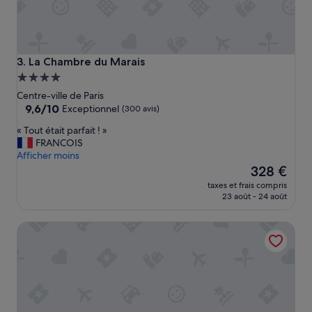
a
r
a
i
s
La Chambre du Marais
3. La Chambre du Marais
i
Hébergement
s
4.0 étoiles
Centre-ville de Paris
v
9.6
9,6/10
e
Exceptionnel
(300 avis)
sur
r
«
« Tout était parfait ! »
10,
y
T
FRANCOIS
Exceptionnel,
g
o
Afficher moins
(300 avis)
r
u
Le
328 €
e
t
nouveau
a
taxes et frais compris
é
prix
t
23 août - 24 août
t
est
t
a
de
o
Boudoir des Muses
i
328 €
w
t
a
p
l
a
k
r
b
f
y
a
,