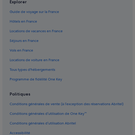
Explorer
Archives : hôtels
Guide de voyage sur la France
Arts-Et-Métiers : hôtels Hôtels avec bar
Hôtels en France
Arts-Et-Métiers : hôtels
Bercy : hôtels Hôtels avec parking
Locations de vacances en France
Bonne-Nouvelle : hôtels Hôtels avec golf
Séjours en France
Bonne-Nouvelle : hôtels Hôtels avec restaurant
Vols en France
Bourse de Paris : hôtels à proximité
Locations de voiture en France
Cinéma du Grand Rex : hôtels à proximité
Tous types d'hébergements
Région Île-de-France : hôtels Hôtels acceptant les animaux de
Programme de fidélité One Key
compagnie
Région Île-de-France : hôtels Hôtels avec suites
Politiques
Région Île-de-France : hôtels Hôtels-boutiques
Conditions générales de vente (à l’exception des réservations Abritel)
Région Île-de-France : hôtels Hôtels LGBTQIA+ friendly
Conditions générales d’utilisation de One Key™
Région Île-de-France : hôtels Hôtels avec bains à remous
Conditions générales d’utilisation Abritel
Enfants-Rouges : hôtels Hôtels d’affaires
Accessibilité