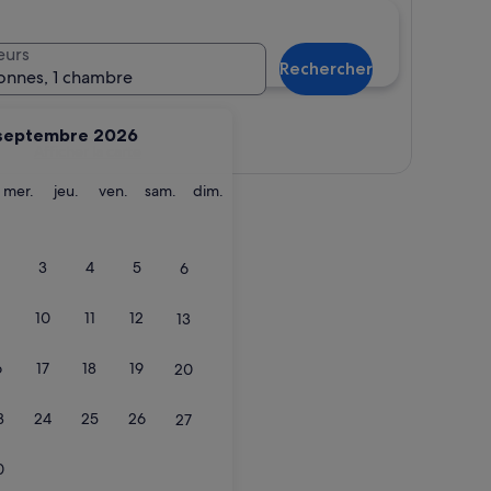
eurs
Rechercher
onnes, 1 chambre
septembre 2026
Afficher la carte
ardi
mercredi
jeudi
vendredi
samedi
dimanche
mer.
jeu.
ven.
sam.
dim.
3
4
5
6
10
11
12
13
6
17
18
19
20
3
24
25
26
27
0