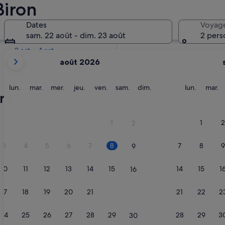
Biron
Dans deux semaines
Dates
Voyag
21 août - 23 août
sam. 22 août - dim. 23 août
2 pers
Dans deux mois
2 oct. - 4 oct.
Les
août 2026
mois
affichés
sont
lundi
mardi
mercredi
jeudi
vendredi
samedi
dimanche
lundi
m
lun.
mar.
mer.
jeu.
ven.
sam.
dim.
lun.
mar.
urs lodges
August
2026
et
1
1
2
2
September
2026.
3
4
5
6
7
8
7
8
9
9
10
11
12
13
14
15
14
15
1
16
17
18
19
20
21
22
21
22
2
23
24
25
26
27
28
29
28
29
3
30