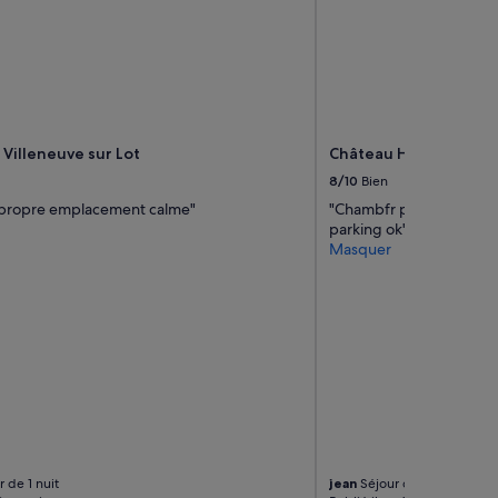
s Villeneuve sur Lot
Château Hôtel Edward
8/10
Bien
propre emplacement calme"
"Chambfr prope,personne
parking ok"
Masquer
 de 1 nuit
jean
Séjour de 1 nuit