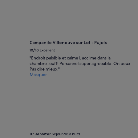
Les
prix
et
la
disponibilité
sont
susceptibles
Campanile Villeneuve sur Lot - Pujols
de
changer.
10/10
Excellent
Des
"Endroit paisible et calme L acclime dans la
conditions
chambre..ouff! Personnel super agreeable. On peux
supplémentaires
Pas dire mieux."
peuvent
Masquer
s’appliquer.
Dr Jennifer
Séjour de 3 nuits