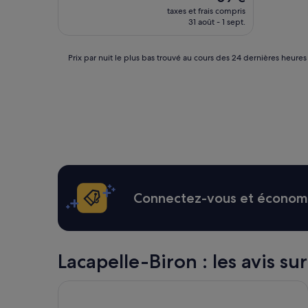
nouveau
taxes et frais compris
prix
31 août - 1 sept.
est
de
59 €
Prix
Prix par nuit le plus bas trouvé au cours des 24 dernières heures
par
nuit
le
plus
bas
trouvé
au
cours
des
24 dernières
heures
Connectez-vous et économis
sur
la
base
d’un
séjour
Lacapelle-Biron : les avis sur
d’une
nuit
Campanile Villeneuve sur Lot - Pujols
pour
2 adultes.