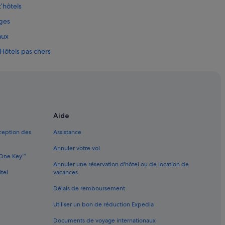
’hôtels
rges
aux
 Hôtels pas chers
ences de vacances
Aide
xception des
Assistance
es animaux de compagnie
Annuler votre vol
e One Key™
Annuler une réservation d'hôtel ou de location de
s à proximité
itel
vacances
Délais de remboursement
Utiliser un bon de réduction Expedia
Documents de voyage internationaux