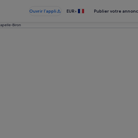
•
Ouvrir l’appli
EUR
Publier votre annon
capelle-Biron