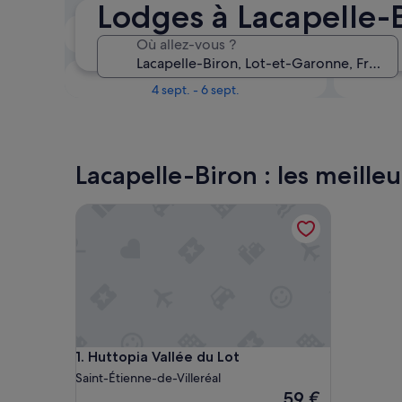
Lodges à Lacapelle-
Le week-end prochain
Où allez-vous ?
14 août - 16 août
Dans un mois
4 sept. - 6 sept.
Lacapelle-Biron : les meille
Huttopia Vallée du Lot
Huttopia Vallée du Lot
1. Huttopia Vallée du Lot
Saint-Étienne-de-Villeréal
Le
59 €