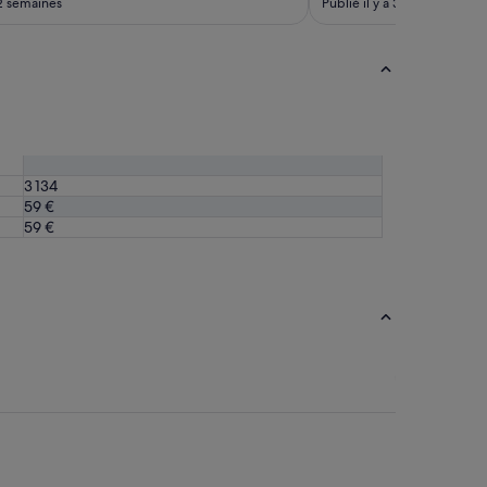
 2 semaines
Publié il y a 3 semaines
3 134
59 €
59 €