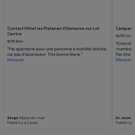
t
g
de
a
r
changer.
c
e
Des
t
a
conditions
e
b
supplémentaires
Contact Hôtel les Platanes Villeneuve sur Lot
Campanile
r
l
peuvent
Centre
l
e
s’appliquer.
10/10
Excel
'
s
8/10
Bien
"Endroit p
h
»
"Pas approprié pour une personne à mobilité réduite,
chambre..
ô
car pas d'ascensseur. Très bonne literie."
Pas dire m
t
Masquer
Masquer
e
p
o
u
r
l
'
a
v
e
r
Serge
Séjour de 1 nuit
Dr Jennife
t
Publié il y a 2 jours
Publié il y a
i
r