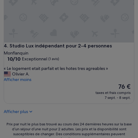
u
g
r
a
n
d
c
a
l
Studio Lux indépendant pour 2-4 personnes
4. Studio Lux indépendant pour 2-4 personnes
m
Monflanquin
e
10.0
10/10
Exceptionnel
(1 avis)
,
sur
e
«
« Le logement etait parfait et les hotes tres agreables »
10,
t
L
Olivier A.
Exceptionnel,
t
e
Afficher moins
(1 avis)
r
l
Le
76 €
è
o
nouveau
taxes et frais compris
s
g
prix
7 sept. - 8 sept.
p
e
est
r
m
de
o
Afficher plus
e
76 €
p
n
r
t
Prix
Prix par nuit le plus bas trouvé au cours des 24 dernières heures sur la base
e
e
d’un séjour d’une nuit pour 2 adultes. Les prix et la disponibilité sont
par
.
susceptibles de changer. Des conditions supplémentaires peuvent
t
nuit