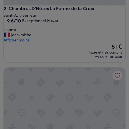
Chambres D'Hôtes La Ferme de la Croix
2. Chambres D'Hôtes La Ferme de la Croix
Saint-Avit-Senieur
9.6
9,6/10
Exceptionnel
(9 avis)
sur
«
« non »
10,
n
jean-michel
Exceptionnel,
o
Afficher moins
(9 avis)
n
Le
81 €
»
nouveau
taxes et frais compris
prix
29 août - 30 août
est
de
Les Terrasses de Gaumier
81 €