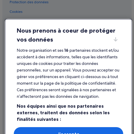
Garonne : hôtels Hôtels de luxe
Protection des données
i
t
Lacapelle-Biron : Agrotourisme
Cookies
t
r
Lacapelle-Biron : Appart’hôtels
Conditions générales d'utilisation
è
Lacapelle-Biron : Auberges
Nous prenons à coeur de protéger
s
Mentions légales / Nous contacter
s
Lacapelle-Biron : Cabanes dans les arbres
vos données
Directives de contenu et signalement de contenus
p
a
Lacapelle-Biron : Châteaux
Notre organisation et ses
16
partenaires stockent et/ou
c
Aide
Lacapelle-Biron : hôtels Hôtels historiques
accèdent à des informations, telles que les identifiants
i
e
uniques de cookies pour traiter les données
Lacapelle-Biron : hôtels Hôtels avec spa
Assistance
u
personnelles, sur un appareil. Vous pouvez accepter ou
s
Lacapelle-Biron : hôtels Hôtels pas chers
Annuler votre vol
gérer vos préférences en cliquant ci-dessous ou à tout
e
moment sur la page de la politique de confidentialité.
Lacapelle-Biron : hôtels
Annuler une réservation d'hôtel ou de location de vacances
.
Ces préférences seront signalées à nos partenaires et
D
Lacapelle-Biron : Maisons de campagne
Délais de remboursement
é
n’affecteront pas les données de navigation.
c
Lacapelle-Biron : Palaces
Utiliser un bon de réduction Expedia
Nos équipes ainsi que nos partenaires
o
Lacapelle-Biron : Résidences de vacances
r
externes, traitent des données selon les
Documents de voyage internationaux
é
finalités suivantes :
Lacapelle-Biron : Complexes hôteliers
t
r
Utiliser des données de géolocalisation précises. Analyser
Lacaussade : hôtels
activement les caractéristiques de l’appareil pour
o