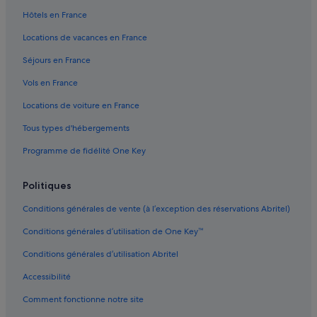
Cuzorn : hôtels
l
Hôtels en France
l
Cuzorn : Lodges
i
Locations de vacances en France
.
Cuzorn : Complexes hôteliers
L
Séjours en France
Dévillac : hôtels
a
Vols en France
c
Fumel : Appart’hôtels
h
Locations de voiture en France
a
Fumel : Châteaux
m
Tous types d'hébergements
Fumel : Maison d’hôtes
b
r
Programme de fidélité One Key
Fumel : hôtels Hôtels acceptant les animaux de compagnie
e
f
Fumel : hôtels Hôtels avec bains à remous
Politiques
a
Fumel : hôtels Hôtels pas chers
m
Conditions générales de vente (à l’exception des réservations Abritel)
i
Fumel : hôtels
l
Conditions générales d’utilisation de One Key™
i
Fumel : Palaces
a
Conditions générales d’utilisation Abritel
Fumel : Résidences de vacances
l
e
Accessibilité
Gare de Monsempron-Libos : Maison d’hôtes
é
Comment fonctionne notre site
t
Gare de Monsempron-Libos : hôtels à proximité
a