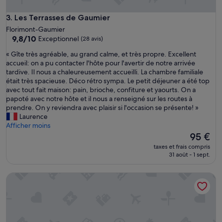
Les Terrasses de Gaumier
3. Les Terrasses de Gaumier
Florimont-Gaumier
9.8
9,8/10
Exceptionnel
(28 avis)
sur
«
« Gîte très agréable, au grand calme, et très propre. Excellent
10,
G
accueil: on a pu contacter l'hôte pour l'avertir de notre arrivée
Exceptionnel,
î
tardive. Il nous a chaleureusement accueilli. La chambre familiale
(28 avis)
t
était très spacieuse. Déco rétro sympa. Le petit déjeuner a été top
e
avec tout fait maison: pain, brioche, confiture et yaourts. On a
t
papoté avec notre hôte et il nous a renseigné sur les routes à
r
prendre. On y reviendra avec plaisir si l'occasion se présente! »
è
Laurence
s
Afficher moins
a
Le
95 €
g
nouveau
taxes et frais compris
r
prix
31 août - 1 sept.
é
est
a
de
Studio Lux indépendant pour 2-4 personnes
b
95 €
l
e
,
a