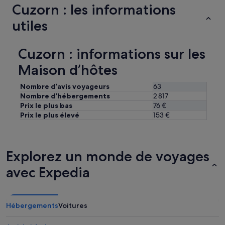
d
Cuzorn : les informations
e
utiles
n
o
t
r
Cuzorn : informations sur les
e
Maison d’hôtes
a
r
r
Nombre d’avis voyageurs
63
i
Nombre d’hébergements
2 817
v
Prix le plus bas
76 €
é
Prix le plus élevé
153 €
e
t
a
r
Explorez un monde de voyages
d
i
avec Expedia
v
e
.
I
Hébergements
Voitures
l
n