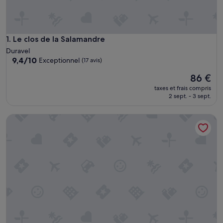
Le clos de la Salamandre
1. Le clos de la Salamandre
Duravel
9.4
9,4/10
Exceptionnel
(17 avis)
sur
Le
86 €
10,
nouveau
Exceptionnel,
taxes et frais compris
prix
(17 avis)
2 sept. - 3 sept.
est
de
Chambres D'Hôtes La Ferme de la Croix
86 €