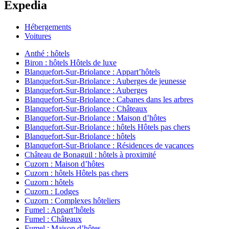
Expedia
Hébergements
Voitures
Anthé : hôtels
Biron : hôtels Hôtels de luxe
Blanquefort-Sur-Briolance : Appart’hôtels
Blanquefort-Sur-Briolance : Auberges de jeunesse
Blanquefort-Sur-Briolance : Auberges
Blanquefort-Sur-Briolance : Cabanes dans les arbres
Blanquefort-Sur-Briolance : Châteaux
Blanquefort-Sur-Briolance : Maison d’hôtes
Blanquefort-Sur-Briolance : hôtels Hôtels pas chers
Blanquefort-Sur-Briolance : hôtels
Blanquefort-Sur-Briolance : Résidences de vacances
Château de Bonaguil : hôtels à proximité
Cuzorn : Maison d’hôtes
Cuzorn : hôtels Hôtels pas chers
Cuzorn : hôtels
Cuzorn : Lodges
Cuzorn : Complexes hôteliers
Fumel : Appart’hôtels
Fumel : Châteaux
Fumel : Maison d’hôtes