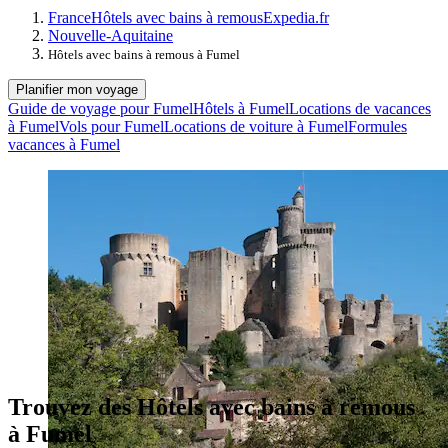
France
Hôtels avec bains à remous
Expedia.fr
Nouvelle-Aquitaine
Hôtels avec bains à remous à Fumel
Planifier mon voyage
Guide de voyage pour Fumel
Hôtels à Fumel
Locations de vacances
à Fumel
Vols pour Fumel
Locations de voiture à Fumel
Formules
vacances à Fumel
Trouvez des Hôtels avec bains à remous
à Fumel