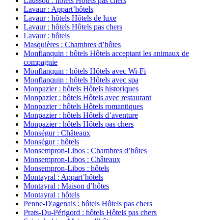
Laussou : hôtels Hôtels pas chers
Lavaur : Appart’hôtels
Lavaur : hôtels Hôtels de luxe
Lavaur : hôtels Hôtels pas chers
Lavaur : hôtels
Masquières : Chambres d’hôtes
Monflanquin : hôtels Hôtels acceptant les animaux de
compagnie
Monflanquin : hôtels Hôtels avec Wi-Fi
Monflanquin : hôtels Hôtels avec spa
Monpazier : hôtels Hôtels historiques
Monpazier : hôtels Hôtels avec restaurant
Monpazier : hôtels Hôtels romantiques
Monpazier : hôtels Hôtels d’aventure
Monpazier : hôtels Hôtels pas chers
Monségur : Châteaux
Monségur : hôtels
Monsempron-Libos : Chambres d’hôtes
Monsempron-Libos : Châteaux
Monsempron-Libos : hôtels
Montayral : Appart’hôtels
Montayral : Maison d’hôtes
Montayral : hôtels
Penne-D'agenais : hôtels Hôtels pas chers
Prats-Du-Périgord : hôtels Hôtels pas chers