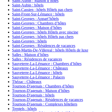
Saint-Aubin : Maison d’hôtes
Saint-Aubin : hôtels
Saint-Cassien : hôtels Hôtels pas chers
Saint-Front-Sur-Lémance : hôtels
Saint-Georges : Appart’hôtels
Saint-Georges : Chambres d’hôtes
Saint-Georges : Maison d’hôtes
Saint-Georges : hôtels Hôtels avec piscine
Saint-Georges : hôtels Hôtels pas chers
Saint-Georges : hôtels
Saint-Georges : Résidences de vacances
Saint-Martin-De-Villereal : hôtels Hôtels de luxe
Salles : Maison d’hôtes
Salles : Résidences de vacances
Sauveterre-La-Lémance : Chambres d’hôtes
Sauveterre-La-Lémance : Châteaux
Sauveterre-La-Lémance : hôtels
Sauveterre-La-Lémance : Palaces
Thézac : Châteaux
Tournon-D'agenais : Chambres d’hôtes
Tournon-D'agenais : Maison d’hôtes
Tournon-D'agenais : hôtels
Tournon-D'agenais : Résidences de vacances
Tournon-D'agenais : Complexes hôteliers
Trentels : hôtels