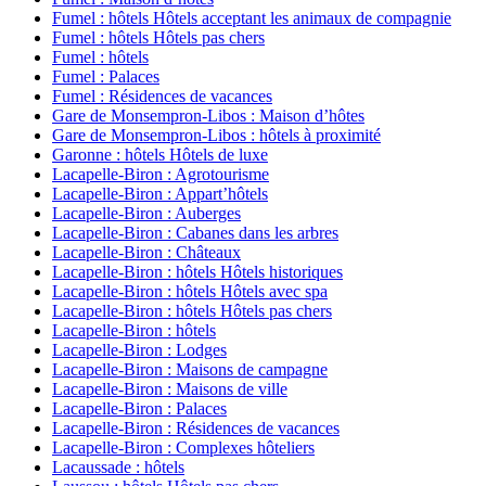
Fumel : hôtels Hôtels acceptant les animaux de compagnie
Fumel : hôtels Hôtels pas chers
Fumel : hôtels
Fumel : Palaces
Fumel : Résidences de vacances
Gare de Monsempron-Libos : Maison d’hôtes
Gare de Monsempron-Libos : hôtels à proximité
Garonne : hôtels Hôtels de luxe
Lacapelle-Biron : Agrotourisme
Lacapelle-Biron : Appart’hôtels
Lacapelle-Biron : Auberges
Lacapelle-Biron : Cabanes dans les arbres
Lacapelle-Biron : Châteaux
Lacapelle-Biron : hôtels Hôtels historiques
Lacapelle-Biron : hôtels Hôtels avec spa
Lacapelle-Biron : hôtels Hôtels pas chers
Lacapelle-Biron : hôtels
Lacapelle-Biron : Lodges
Lacapelle-Biron : Maisons de campagne
Lacapelle-Biron : Maisons de ville
Lacapelle-Biron : Palaces
Lacapelle-Biron : Résidences de vacances
Lacapelle-Biron : Complexes hôteliers
Lacaussade : hôtels