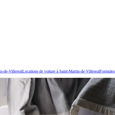
n-de-Villereal
Locations de voiture à Saint-Martin-de-Villereal
Formules 