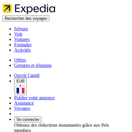
Rechercher des voyages
Séjours
Vols
Voitures
Formules
Activités
Offres
Groupes et réunions
Ouvrir l’appli
EUR
•
Publier votre annonce
Assistance
Voyages
Se connecter
Obtenez des réductions instantanées grâce aux Prix
membres