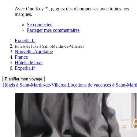
Avec One Key™, gagnez des récompenses avec toutes nos
marques.
Se connecter
Partager mes commentaires
Expedia.fr
Hôtels de luxe à Saint-Martin-de-Villereal
Nouvelle-Aquitaine
France
Hôtels de luxe
Expedia.fr
Planifier mon voyage
Hôtels à Saint-Martin-de-Villereal
Locations de vacances à Saint-Marti