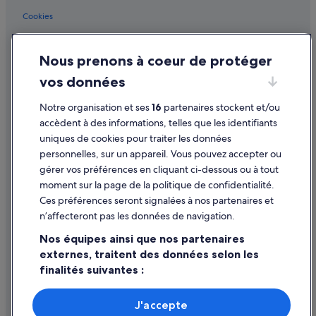
i
c
Lacapelle-Biron : Lodges
Cookies
u
Lacapelle-Biron : Maisons de campagne
l
Conditions générales d'utilisation
i
Lacapelle-Biron : Maisons de ville
Nous prenons à coeur de protéger
Mentions légales / Nous contacter
è
r
Lacapelle-Biron : Palaces
vos données
Directives de contenu et signalement de contenus
e
Lacapelle-Biron : Résidences de vacances
m
Notre organisation et ses
16
partenaires stockent et/ou
e
Aide
Lacapelle-Biron : Complexes hôteliers
accèdent à des informations, telles que les identifiants
n
uniques de cookies pour traiter les données
t
Lacaussade : hôtels
Assistance
a
personnelles, sur un appareil. Vous pouvez accepter ou
Laussou : hôtels Hôtels pas chers
Annuler votre vol
g
gérer vos préférences en cliquant ci-dessous ou à tout
r
moment sur la page de la politique de confidentialité.
Laussou : hôtels
Annuler une réservation d'hôtel ou de location de vacances
é
Ces préférences seront signalées à nos partenaires et
a
Lavaur : hôtels Hôtels de luxe
Délais de remboursement
n’affecteront pas les données de navigation.
b
Lavaur : hôtels Hôtels pas chers
l
Utiliser un bon de réduction Expedia
Nos équipes ainsi que nos partenaires
e
Lavaur : hôtels
externes, traitent des données selon les
.
Documents de voyage internationaux
D
finalités suivantes :
Lédat : hôtels
a
Utiliser des données de géolocalisation précises. Analyser
Mazeyrolles : hôtels
v
activement les caractéristiques de l’appareil pour
J'accepte
i
Monflanquin : Agrotourisme
l’identification. Stocker et/ou accéder à des informations