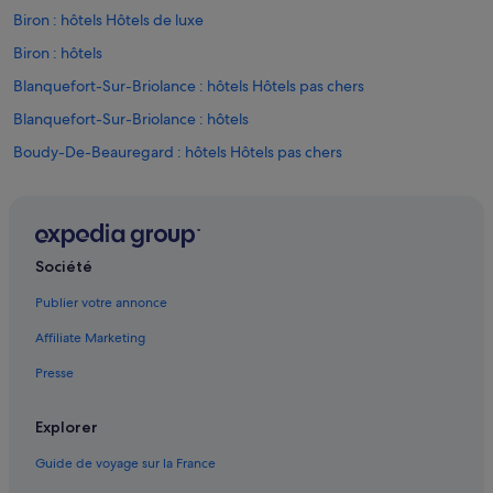
t
Biron : hôtels Hôtels de luxe
,
Biron : hôtels
e
t
Blanquefort-Sur-Briolance : hôtels Hôtels pas chers
u
n
Blanquefort-Sur-Briolance : hôtels
d
Boudy-De-Beauregard : hôtels Hôtels pas chers
é
l
Boudy-De-Beauregard : hôtels
i
c
Château de Bonaguil : hôtels à proximité
a
Cuzorn : Maison d’hôtes
t
Société
p
Cuzorn : hôtels Hôtels pas chers
a
Publier votre annonce
r
Cuzorn : hôtels
f
Affiliate Marketing
Cuzorn : Lodges
u
m
Presse
Cuzorn : Complexes hôteliers
d
a
Dévillac : hôtels
Explorer
n
Fumel : hôtels Hôtels acceptant les animaux de compagnie
s
Guide de voyage sur la France
l
Fumel : hôtels Hôtels avec bains à remous
a