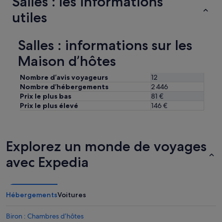
Salles : les informations
,
utiles
l
a
l
Salles : informations sur les
i
t
Maison d’hôtes
e
r
Nombre d’avis voyageurs
12
i
e
Nombre d’hébergements
2 446
d
Prix le plus bas
81 €
’
Prix le plus élevé
146 €
u
n
g
r
Explorez un monde de voyages
a
n
avec Expedia
d
c
o
n
Hébergements
Voitures
f
o
Biron : Chambres d’hôtes
r