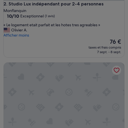
Studio Lux indépendant pour 2-4 personnes
2. Studio Lux indépendant pour 2-4 personnes
Monflanquin
10.0
10/10
Exceptionnel
(1 avis)
sur
«
« Le logement etait parfait et les hotes tres agreables »
10,
L
Olivier A.
Exceptionnel,
e
Afficher moins
(1 avis)
l
Le
76 €
o
nouveau
taxes et frais compris
g
prix
7 sept. - 8 sept.
e
est
m
de
Chambres D'Hôtes La Ferme de la Croix
e
76 €
n
t
e
t
a
i
t
p
a
r
f
a