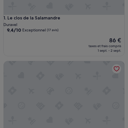
Le clos de la Salamandre
1. Le clos de la Salamandre
Duravel
9.4
9,4/10
Exceptionnel
(17 avis)
sur
Le
86 €
10,
nouveau
Exceptionnel,
taxes et frais compris
prix
(17 avis)
1 sept. - 2 sept.
est
de
Studio Lux indépendant pour 2-4 personnes
86 €