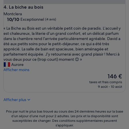
s
»
La biche au bois
4. La biche au bois
Montclera
10.0
10/10
Exceptionnel
(4 avis)
sur
«
« La Biche au Bois est un véritable petit coin de paradis. L’accueil y
10,
L
est chaleureux, la literie d’un grand confort, et un délicat parfum
Exceptionnel,
a
dans la chambre rend l’arrivée particulièrement agréable. David a
(4 avis)
B
été aux petits soins pour le petit-déjeuner, ce qui a été très
i
apprécié. La salle de bain est spacieuse, bien aménagée et
c
parfaitement équipée. J’y retournerai avec grand plaisir ! Merci à
h
vous deux pour ce (trop court) moment 😊 »
e
Aurore
a
Afficher moins
u
Le
146 €
B
nouveau
taxes et frais compris
o
prix
9 août - 10 août
i
est
s
de
Afficher plus
e
146 €
s
t
Prix
Prix par nuit le plus bas trouvé au cours des 24 dernières heures sur la base
u
d’un séjour d’une nuit pour 2 adultes. Les prix et la disponibilité sont
par
susceptibles de changer. Des conditions supplémentaires peuvent
n
nuit
s’appliquer.
v
le