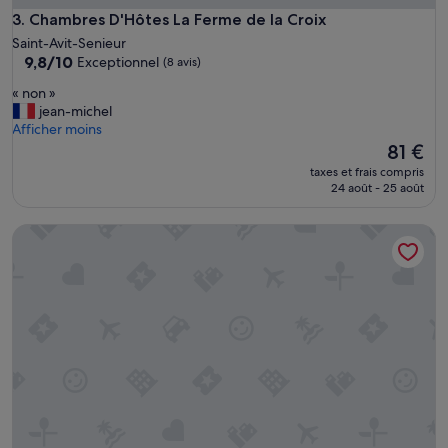
i
Chambres D'Hôtes La Ferme de la Croix
3. Chambres D'Hôtes La Ferme de la Croix
t
Saint-Avit-Senieur
e
9.8
9,8/10
Exceptionnel
(8 avis)
t
sur
l
«
« non »
10,
e
n
jean-michel
Exceptionnel,
s
o
Afficher moins
(8 avis)
h
n
Le
81 €
o
»
nouveau
taxes et frais compris
t
prix
24 août - 25 août
e
est
s
de
La biche au bois
t
81 €
r
e
s
a
g
r
e
a
b
l
e