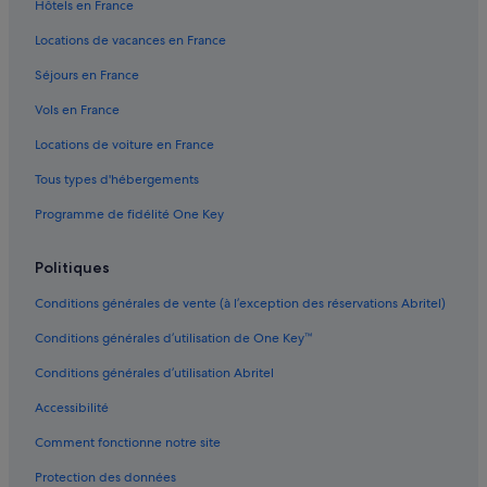
Hôtels en France
c
Fumel : hôtels Hôtels pas chers
h
Locations de vacances en France
Fumel : hôtels
a
Séjours en France
m
Gare de Monsempron-Libos : Maison d’hôtes
b
Vols en France
r
Gare de Monsempron-Libos : hôtels à proximité
e
Locations de voiture en France
Garonne : Maison d’hôtes
r
e
Tous types d'hébergements
Garonne : hôtels Hôtels de luxe
n
d
Programme de fidélité One Key
Lacapelle-Biron : Agrotourisme
l
Lacapelle-Biron : Appart’hôtels
’
Politiques
a
Lacapelle-Biron : Auberges
r
Conditions générales de vente (à l’exception des réservations Abritel)
r
Lacapelle-Biron : Cabanes dans les arbres
i
Conditions générales d’utilisation de One Key™
Lacapelle-Biron : Châteaux
v
é
Conditions générales d’utilisation Abritel
Lacapelle-Biron : hôtels Hôtels historiques
e
Accessibilité
p
Lacapelle-Biron : hôtels Hôtels avec spa
a
Comment fonctionne notre site
Lacapelle-Biron : hôtels Hôtels pas chers
r
t
Lacapelle-Biron : hôtels
Protection des données