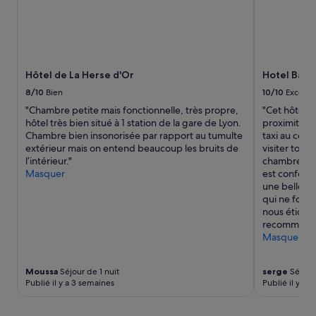
o
nuit
g
s
n
pour
e
t
n
2 adultes.
s
d
e
Les
d
e
l
prix
a
m
a
et
n
a
Hôtel de La Herse d'Or
Hotel Basti
u
la
s
u
t
disponibilité
l
8/10
Bien
10/10
Excelle
v
o
sont
a
a
"Chambre petite mais fonctionnelle, très propre,
"Cet hôtel e
p
susceptibles
j
i
hôtel très bien situé à 1 station de la gare de Lyon.
proximité de
,
de
o
s
Chambre bien insonorisée par rapport au tumulte
taxi au coin
p
changer.
u
e
extérieur mais on entend beaucoup les bruits de
visiter tout 
e
Des
r
q
l’intérieur."
chambre est 
t
conditions
n
u
Masquer
est conforta
i
supplémentaires
é
a
une belle var
t
peuvent
e
l
qui ne fonc
d
s’appliquer.
.
i
nous étions e
é
»
t
recommande 
j
é
Masquer
e
,
u
e
n
Moussa
Séjour de 1 nuit
serge
Séjour 
t
e
Publié il y a 3 semaines
Publié il y a 3
s
r
u
v
r