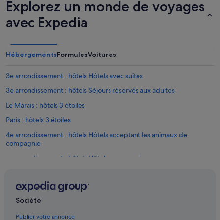
Explorez un monde de voyages
a
t
r
o
avec Expedia
i
u
é
t
e
l
t
a
Hébergements
Formules
Voitures
c
f
o
e
p
3e arrondissement : hôtels Hôtels avec suites
n
i
ê
3e arrondissement : hôtels Séjours réservés aux adultes
e
t
u
r
Le Marais : hôtels 3 étoiles
x
e
»
Paris : hôtels 3 étoiles
d
o
4e arrondissement : hôtels Hôtels acceptant les animaux de
n
compagnie
n
e
4e arrondissement : hôtels Hôtels avec concierge
s
4e arrondissement : hôtels Hôtels avec restaurant
u
r
4e arrondissement : hôtels Hôtels avec spa
u
n
Société
4e arrondissement : hôtels Hôtels pas chers
c
4e arrondissement : hôtels Séjours réservés aux adultes
Publier votre annonce
o