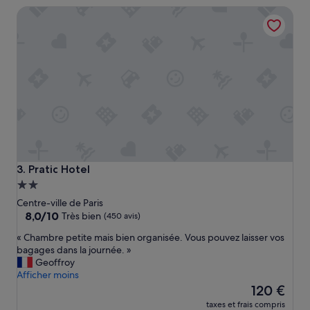
t
de
Pratic Hotel
t
137 €
o
u
t
e
p
e
t
i
t
e
,
i
Pratic Hotel
3. Pratic Hotel
l
Hébergement
y
2.0 étoiles
a
Centre-ville de Paris
v
8.0
8,0/10
Très bien
(450 avis)
a
sur
«
« Chambre petite mais bien organisée. Vous pouvez laisser vos
i
10,
C
bagages dans la journée. »
t
Très
h
Geoffroy
d
bien,
a
Afficher moins
e
(450 avis)
m
Le
s
120 €
b
nouveau
o
taxes et frais compris