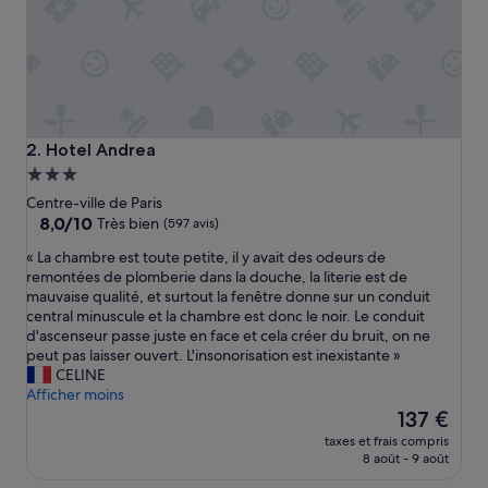
Hotel Andrea
2. Hotel Andrea
Hébergement
3.0 étoiles
Centre-ville de Paris
8.0
8,0/10
Très bien
(597 avis)
sur
«
« La chambre est toute petite, il y avait des odeurs de
10,
L
remontées de plomberie dans la douche, la literie est de
Très
a
mauvaise qualité, et surtout la fenêtre donne sur un conduit
bien,
c
central minuscule et la chambre est donc le noir. Le conduit
(597 avis)
h
d'ascenseur passe juste en face et cela créer du bruit, on ne
a
peut pas laisser ouvert. L'insonorisation est inexistante »
m
CELINE
b
Afficher moins
r
Le
137 €
e
nouveau
taxes et frais compris
e
prix
8 août - 9 août
s
est