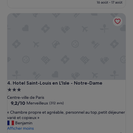
r
prix
d
16 août - 17 août
e
est
e
p
de
u
Hotel Saint-Louis en L'Isle - Notre-Dame
e
120 €
r
t
s
i
d
t
e
e
r
m
e
a
m
i
o
s
n
b
t
i
é
e
e
n
s
Hotel Saint-Louis en L'Isle - Notre-Dame
4. Hotel Saint-Louis en L'Isle - Notre-Dame
o
d
Hébergement
r
e
3.0 étoiles
g
Centre-ville de Paris
p
a
9.2
9,2/10
l
Merveilleux
(312 avis)
n
sur
o
«
« Chambre propre et agréable, personnel au top,petit déjeuner
i
10,
m
C
varié et copieux »
s
Merveilleux,
b
h
Benjamin
é
(312 avis)
e
a
Afficher moins
e
r