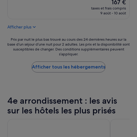
m
Le
.
167 €
i
b
nouveau
V
e
taxes et frais compris
r
prix
o
d
9 août - 10 août
e
est
u
a
p
de
s
n
Afficher plus
r
167 €
p
s
o
o
l
p
Prix
u
Prix par nuit le plus bas trouvé au cours des 24 dernières heures sur la
a
r
base d’un séjour d’une nuit pour 2 adultes. Les prix et la disponibilité sont
par
v
d
susceptibles de changer. Des conditions supplémentaires peuvent
e
nuit
e
o
s’appliquer.
e
le
z
u
t
plus
l
c
a
Afficher tous les hébergements
bas
a
h
g
trouvé
i
e
r
au
s
,
é
cours
s
l
a
des
e
a
b
24 dernières
r
l
4e arrondissement : les avis
l
heures
v
i
e
sur
o
t
sur les hôtels les plus prisés
,
la
s
e
p
base
b
r
e
Hôtel de La Herse d'Or
Hotel Bastil
d’un
a
i
r
séjour
g
e
s
d’une
a
e