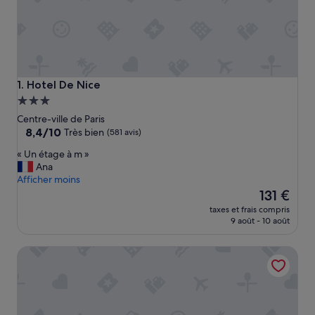
Hotel De Nice
1. Hotel De Nice
Hébergement
3.0 étoiles
Centre-ville de Paris
8.4
8,4/10
Très bien
(581 avis)
sur
«
« Un étage à m »
10,
U
Ana
Très
n
Afficher moins
bien,
é
Le
131 €
(581 avis)
t
nouveau
taxes et frais compris
a
prix
9 août - 10 août
g
est
e
de
Hotel Andrea
à
131 €
m
»