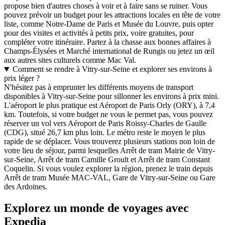
propose bien d'autres choses à voir et à faire sans se ruiner. Vous
pouvez prévoir un budget pour les attractions locales en tête de votre
liste, comme Notre-Dame de Paris et Musée du Louvre, puis opter
pour des visites et activités à petits prix, voire gratuites, pour
compléter votre itinéraire. Partez à la chasse aux bonnes affaires à
Champs-Élysées et Marché international de Rungis ou jetez un œil
aux autres sites culturels comme Mac Val.
Comment se rendre à Vitry-sur-Seine et explorer ses environs à
prix léger ?
N'hésitez pas à emprunter les différents moyens de transport
disponibles à Vitry-sur-Seine pour sillonner les environs à prix mini.
L'aéroport le plus pratique est Aéroport de Paris Orly (ORY), à 7,4
km. Toutefois, si votre budget ne vous le permet pas, vous pouvez
réserver un vol vers Aéroport de Paris Roissy-Charles de Gaulle
(CDG), situé 26,7 km plus loin. Le métro reste le moyen le plus
rapide de se déplacer. Vous trouverez plusieurs stations non loin de
votre lieu de séjour, parmi lesquelles Arrêt de tram Mairie de Vitry-
sur-Seine, Arrêt de tram Camille Groult et Arrêt de tram Constant
Coquelin. Si vous voulez explorer la région, prenez le train depuis
Arrêt de tram Musée MAC-VAL, Gare de Vitry-sur-Seine ou Gare
des Ardoines.
Explorez un monde de voyages avec
Expedia