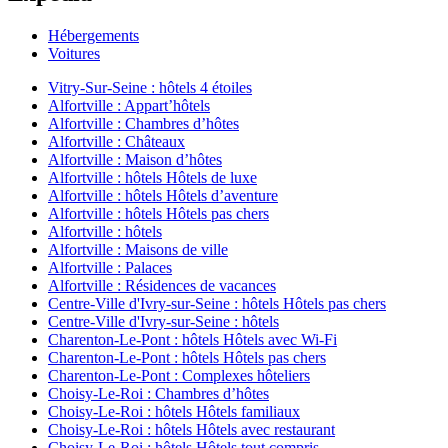
Hébergements
Voitures
Vitry-Sur-Seine : hôtels 4 étoiles
Alfortville : Appart’hôtels
Alfortville : Chambres d’hôtes
Alfortville : Châteaux
Alfortville : Maison d’hôtes
Alfortville : hôtels Hôtels de luxe
Alfortville : hôtels Hôtels d’aventure
Alfortville : hôtels Hôtels pas chers
Alfortville : hôtels
Alfortville : Maisons de ville
Alfortville : Palaces
Alfortville : Résidences de vacances
Centre-Ville d'Ivry-sur-Seine : hôtels Hôtels pas chers
Centre-Ville d'Ivry-sur-Seine : hôtels
Charenton-Le-Pont : hôtels Hôtels avec Wi-Fi
Charenton-Le-Pont : hôtels Hôtels pas chers
Charenton-Le-Pont : Complexes hôteliers
Choisy-Le-Roi : Chambres d’hôtes
Choisy-Le-Roi : hôtels Hôtels familiaux
Choisy-Le-Roi : hôtels Hôtels avec restaurant
Choisy-Le-Roi : hôtels Hôtels tout compris