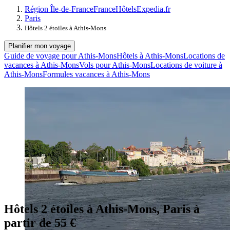
Région Île-de-France
France
Hôtels
Expedia.fr
Paris
Hôtels 2 étoiles à Athis-Mons
Planifier mon voyage
Guide de voyage pour Athis-Mons
Hôtels à Athis-Mons
Locations de
vacances à Athis-Mons
Vols pour Athis-Mons
Locations de voiture à
Athis-Mons
Formules vacances à Athis-Mons
Hôtels 2 étoiles à Athis-Mons, Paris à
partir de 55 €