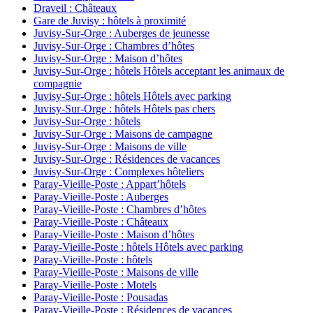
Draveil : Châteaux
Gare de Juvisy : hôtels à proximité
Juvisy-Sur-Orge : Auberges de jeunesse
Juvisy-Sur-Orge : Chambres d’hôtes
Juvisy-Sur-Orge : Maison d’hôtes
Juvisy-Sur-Orge : hôtels Hôtels acceptant les animaux de
compagnie
Juvisy-Sur-Orge : hôtels Hôtels avec parking
Juvisy-Sur-Orge : hôtels Hôtels pas chers
Juvisy-Sur-Orge : hôtels
Juvisy-Sur-Orge : Maisons de campagne
Juvisy-Sur-Orge : Maisons de ville
Juvisy-Sur-Orge : Résidences de vacances
Juvisy-Sur-Orge : Complexes hôteliers
Paray-Vieille-Poste : Appart’hôtels
Paray-Vieille-Poste : Auberges
Paray-Vieille-Poste : Chambres d’hôtes
Paray-Vieille-Poste : Châteaux
Paray-Vieille-Poste : Maison d’hôtes
Paray-Vieille-Poste : hôtels Hôtels avec parking
Paray-Vieille-Poste : hôtels
Paray-Vieille-Poste : Maisons de ville
Paray-Vieille-Poste : Motels
Paray-Vieille-Poste : Pousadas
Paray-Vieille-Poste : Résidences de vacances