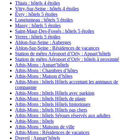
Thiais : hôtels 4 étoiles
Vitry-Sur-Seine : hôtels 4 étoiles
Évry : hôtels 5 étoiles
Longjumeau : hôtels 5 étoiles
Massy : hôtels 5 étoiles
Saint-Maur-Des-Fossés : hôtels 5 étoiles
Yerres : hôtels 5 étoiles
Ablon-Sur-Seine : Auberges
Ablon-Sur-Seine : Résidences de vacances
Station de métro Aéroport d’Orly : Appart’hôtels
Station de métro Aéroport d’Orly : hôtels à proximité
Athis-Mons : Appart’hôtels
Athis-Mons : Chambres d’hôtes
Athis-Mons : Maison d’hôtes
Athis-Mons : hôtels Hôtels acceptant les animaux de
compagnie
Athis-Mons : hôtels Hôtels avec parking
Athis-Mons : hôtels Hôtels de plage
Athis-Mons : hôtels Hôtels historiques
Athis-Mons : hôtels Hôtels pas chers
Athis-Mons : hôtels Séjours réservés aux adultes
Athis-Mons : hôtels
Athis-Mons : Maisons de ville
Athis-Mons : Résidences de vacances
Draveil : Appart’hôtels