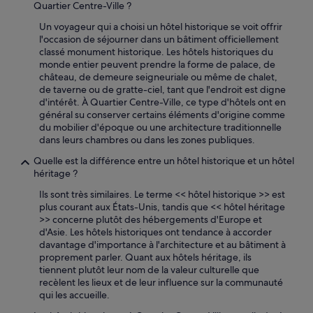
Quartier Centre-Ville ?
e
b
Un voyageur qui a choisi un hôtel historique se voit offrir
a
l'occasion de séjourner dans un bâtiment officiellement
i
classé monument historique. Les hôtels historiques du
n
monde entier peuvent prendre la forme de palace, de
,
château, de demeure seigneuriale ou même de chalet,
i
de taverne ou de gratte-ciel, tant que l'endroit est digne
l
d'intérêt. À Quartier Centre-Ville, ce type d'hôtels ont en
y
général su conserver certains éléments d'origine comme
a
du mobilier d'époque ou une architecture traditionnelle
j
dans leurs chambres ou dans les zones publiques.
u
Quelle est la différence entre un hôtel historique et un hôtel
s
héritage ?
t
e
Ils sont très similaires. Le terme << hôtel historique >> est
l
plus courant aux États-Unis, tandis que << hôtel héritage
e
>> concerne plutôt des hébergements d'Europe et
l
d'Asie. Les hôtels historiques ont tendance à accorder
i
davantage d'importance à l'architecture et au bâtiment à
t
proprement parler. Quant aux hôtels héritage, ils
q
tiennent plutôt leur nom de la valeur culturelle que
u
recèlent les lieux et de leur influence sur la communauté
i
qui les accueille.
e