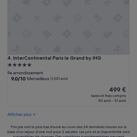
n
’
e
s
t
r
a
n
g
é
à
InterContinental Paris le Grand by IHG
4. InterContinental Paris le Grand by IHG
n
Hébergement
o
5.0 étoiles
9e arrondissement
t
9.0
9,0/10
Merveilleux
(1 001 avis)
r
sur
e
Le
499 €
10,
r
nouveau
Merveilleux,
e
taxes et frais compris
prix
(1 001 avis)
30 août - 31 août
t
est
o
de
u
Afficher plus
499 €
r
,
Prix
Prix par nuit le plus bas trouvé au cours des 24 dernières heures sur la
l
base d’un séjour d’une nuit pour 2 adultes. Les prix et la disponibilité sont
par
e
susceptibles de changer. Des conditions supplémentaires peuvent