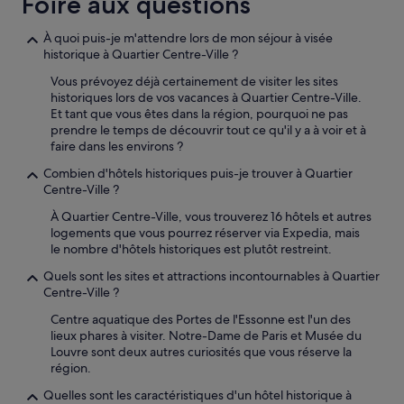
Foire aux questions
o
i
À quoi puis-je m'attendre lors de mon séjour à visée
r
historique à Quartier Centre-Ville ?
s
j
Vous prévoyez déjà certainement de visiter les sites
e
historiques lors de vos vacances à Quartier Centre-Ville.
t
Et tant que vous êtes dans la région, pourquoi ne pas
é
prendre le temps de découvrir tout ce qu'il y a à voir et à
s
faire dans les environs ?
e
Combien d'hôtels historiques puis-je trouver à Quartier
n
Centre-Ville ?
v
r
À Quartier Centre-Ville, vous trouverez 16 hôtels et autres
a
logements que vous pourrez réserver via Expedia, mais
c
le nombre d'hôtels historiques est plutôt restreint.
d
s
Quels sont les sites et attractions incontournables à Quartier
l
Centre-Ville ?
a
Centre aquatique des Portes de l'Essonne est l'un des
s
lieux phares à visiter. Notre-Dame de Paris et Musée du
a
Louvre sont deux autres curiosités que vous réserve la
l
région.
l
e
Quelles sont les caractéristiques d'un hôtel historique à
d