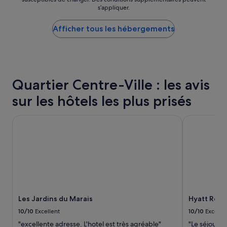
nuit
s
s’appliquer.
le
b
plus
o
Afficher tous les hébergements
bas
u
trouvé
t
au
e
cours
i
des
l
24 dernières
l
Quartier Centre-Ville : les avis
heures
e
sur
s
sur les hôtels les plus prisés
la
v
base
i
Les Jardins du Marais
Hyatt Regenc
d’un
d
séjour
e
d’une
s
nuit
e
pour
n
2 adultes.
t
Les
r
prix
e
et
a
Les Jardins du Marais
Hyatt Regen
la
u
disponibilité
10/10
Excellent
10/10
Excelle
t
sont
r
"excellente adresse. L'hotel est très agréable"
"Le séjour e