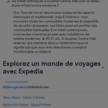
s
Les hôtels historiques à Quartier Centre-Ville sont-ils dotés
t
d'une infrastructure moderne ?
f
Oui. Tout est mis en œuvre pour préserver les aspects
a
historiques et traditionnels, mais à l'intérieur, vous
i
trouverez toutes les commodités modernes et dispositifs
t
de sécurité nécessaires. Les hôtes pourront profiter des
.
commodités habituelles d'un hôtel contemporain,
L
comme des chambres privées avec installations de
a
toilette modernes, le Wi-Fi, etc. À Quartier Centre-Ville,
p
réserver une chambre dans un hôtel historique ne
e
signifie pas que vous avez sélectionné un endroit
r
inconfortable ou délabré.
s
o
n
Explorez un monde de voyages
n
avec Expedia
e
l
e
s
t
Hébergements
Vols
Voitures
s
y
Athis-Mons : hôtels 2 étoiles
m
p
Ablon-Sur-Seine : Appart’hôtels