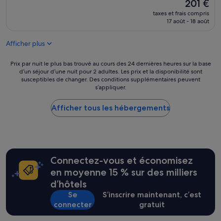
t
Le
201 €
s
e
nouveau
m
taxes et frais compris
l
prix
e
17 août - 18 août
t
est
t
r
de
t
Afficher plus
è
201 €
r
s
e
o
Prix
Prix par nuit le plus bas trouvé au cours des 24 dernières heures sur la base
à
r
d’un séjour d’une nuit pour 2 adultes. Les prix et la disponibilité sont
par
l
susceptibles de changer. Des conditions supplémentaires peuvent
i
nuit
'
s’appliquer.
g
le
a
i
plus
i
n
Afficher tous les hébergements
bas
s
a
trouvé
e
l
au
d
e
cours
i
t
des
r
a
24 dernières
e
Connectez-vous et économisez
u
heures
c
t
sur
en moyenne 15 % sur des milliers
t
h
la
e
d’hôtels
e
base
m
Se
S’inscrire maintenant, c’est
n
d’un
e
connecter
gratuit
t
séjour
n
i
d’une
t