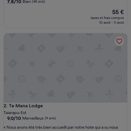
7.8
7,8/10
Bien
(48 avis)
sur
Le
55 €
10,
nouveau
Bien,
taxes et frais compris
prix
(48 avis)
10 août - 11 août
est
de
Te Mana Lodge
55 €
Te Mana Lodge
2. Te Mana Lodge
Taiarapu-Est
9.0
9,0/10
Merveilleux
(9 avis)
sur
«
« Nous avons été très bien accueilli par notre hote qui a su nous
10,