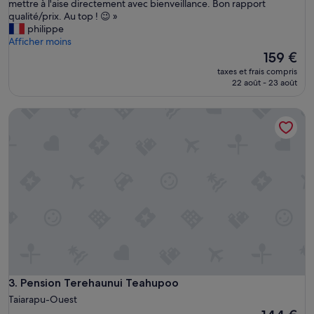
N
mettre à l'aise directement avec bienveillance. Bon rapport
Merveilleux,
o
qualité/prix. Au top ! 😉 »
(9 avis)
u
philippe
s
Afficher moins
a
Le
159 €
v
nouveau
taxes et frais compris
o
prix
22 août - 23 août
n
est
s
de
Pension Terehaunui Teahupoo
é
159 €
t
é
t
r
è
s
b
i
e
n
a
c
c
Pension Terehaunui Teahupoo
3. Pension Terehaunui Teahupoo
u
Taiarapu-Ouest
e
Le