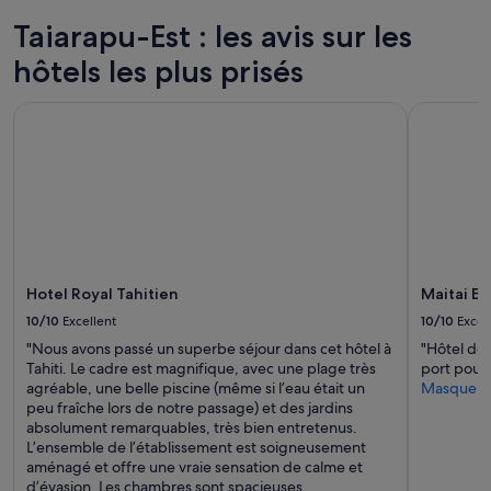
q
nuit
a
u
pour
Taiarapu-Est : les avis sur les
v
e
2 adultes.
e
.
hôtels les plus prisés
Les
c
A
prix
b
u
et
i
Hotel Royal Tahitien
Maitai Exp
t
la
e
o
disponibilité
n
p
sont
v
»
susceptibles
e
de
i
changer.
l
Des
l
conditions
a
supplémentaires
n
Hotel Royal Tahitien
Maitai Ex
peuvent
c
s’appliquer.
10/10
Excellent
10/10
Excel
e
.
"Nous avons passé un superbe séjour dans cet hôtel à
"Hôtel de
B
Tahiti. Le cadre est magnifique, avec une plage très
port pour 
o
agréable, une belle piscine (même si l’eau était un
Masquer
n
peu fraîche lors de notre passage) et des jardins
r
absolument remarquables, très bien entretenus.
a
L’ensemble de l’établissement est soigneusement
p
aménagé et offre une vraie sensation de calme et
p
d’évasion. Les chambres sont spacieuses,