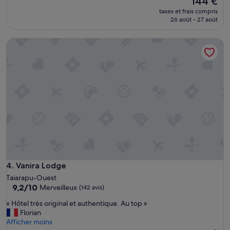
144 €
i
nouveau
taxes et frais compris
l
prix
26 août - 27 août
l
est
i
de
p
Vanira Lodge
144 €
a
r
n
o
t
r
e
h
o
t
e
q
u
Vanira Lodge
4. Vanira Lodge
i
Taiarapu-Ouest
a
9.2
9,2/10
Merveilleux
s
(142 avis)
sur
u
«
« Hôtel très original et authentique. Au top »
10,
n
H
Florian
Merveilleux,
o
ô
Afficher moins
(142 avis)
u