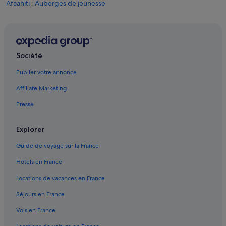
Afaahiti : Auberges de jeunesse
Afaahiti : Maison d’hôtes
Afaahiti : hôtels Hôtels avec parking
Afaahiti : hôtels Hôtels avec restaurant
Société
Afaahiti : hôtels Hôtels d’aventure
Publier votre annonce
Afaahiti : hôtels Hôtels pas chers
Affiliate Marketing
Afaahiti : hôtels
Presse
Afaahiti : Lodges
Afaahiti : Pensions
Explorer
Plage de Maui : hôtels à proximité
Guide de voyage sur la France
Pueu : hôtels
Hôtels en France
Tahiti : hôtels Hôtels acceptant les animaux de compagnie
Locations de vacances en France
Tahiti : hôtels Hôtels avec bar
Séjours en France
Tahiti : hôtels Hôtels avec climatisation
Vols en France
Tahiti : hôtels Hôtels avec piscine