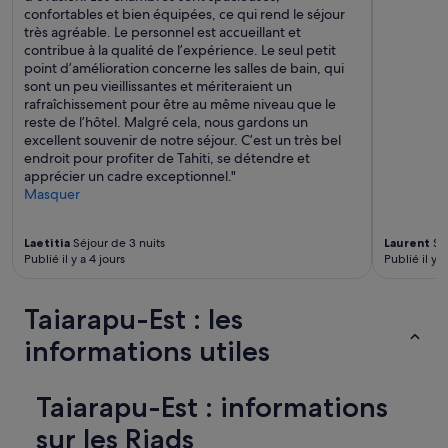
o
confortables et bien équipées, ce qui rend le séjour
r
très agréable. Le personnel est accueillant et
t
contribue à la qualité de l’expérience. Le seul petit
q
point d’amélioration concerne les salles de bain, qui
u
sont un peu vieillissantes et mériteraient un
a
rafraîchissement pour être au même niveau que le
l
reste de l’hôtel. Malgré cela, nous gardons un
i
excellent souvenir de notre séjour. C’est un très bel
t
endroit pour profiter de Tahiti, se détendre et
é
apprécier un cadre exceptionnel."
/
Masquer
p
r
Laetitia
Séjour de 3 nuits
Laurent
Séj
i
Publié il y a 4 jours
Publié il y a
x
.
A
Taiarapu-Est : les
u
t
informations utiles
o
p
!
Taiarapu-Est : informations
😉
»
sur les Riads