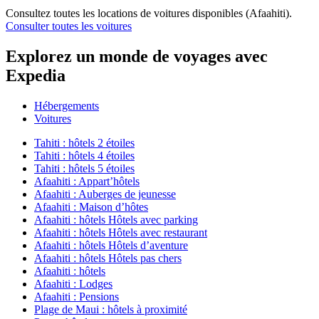
Consultez toutes les locations de voitures disponibles (Afaahiti).
Consulter toutes les voitures
Explorez un monde de voyages avec
Expedia
Hébergements
Voitures
Tahiti : hôtels 2 étoiles
Tahiti : hôtels 4 étoiles
Tahiti : hôtels 5 étoiles
Afaahiti : Appart’hôtels
Afaahiti : Auberges de jeunesse
Afaahiti : Maison d’hôtes
Afaahiti : hôtels Hôtels avec parking
Afaahiti : hôtels Hôtels avec restaurant
Afaahiti : hôtels Hôtels d’aventure
Afaahiti : hôtels Hôtels pas chers
Afaahiti : hôtels
Afaahiti : Lodges
Afaahiti : Pensions
Plage de Maui : hôtels à proximité