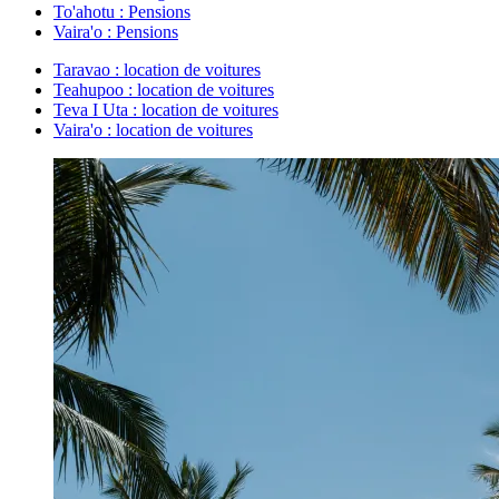
To'ahotu : Pensions
Vaira'o : Pensions
Taravao : location de voitures
Teahupoo : location de voitures
Teva I Uta : location de voitures
Vaira'o : location de voitures