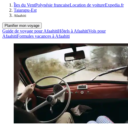
Îles du Vent
Polynésie française
Location de voiture
Expedia.fr
Taiarapu-Est
Afaahiti
Planifier mon voyage
Guide de voyage pour Afaahiti
Hôtels à Afaahiti
Vols pour
Afaahiti
Formules vacances à Afaahiti