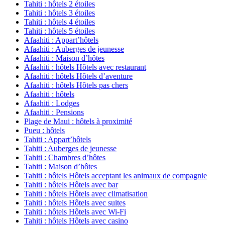
Tahiti : hôtels 2 étoiles
Tahiti : hôtels 3 étoiles
Tahiti : hôtels 4 étoiles
Tahiti : hôtels 5 étoiles
Afaahiti : Appart’hôtels
Afaahiti : Auberges de jeunesse
Afaahiti : Maison d’hôtes
Afaahiti : hôtels Hôtels avec restaurant
Afaahiti : hôtels Hôtels d’aventure
Afaahiti : hôtels Hôtels pas chers
Afaahiti : hôtels
Afaahiti : Lodges
Afaahiti : Pensions
Plage de Maui : hôtels à proximité
Pueu : hôtels
Tahiti : Appart’hôtels
Tahiti : Auberges de jeunesse
Tahiti : Chambres d’hôtes
Tahiti : Maison d’hôtes
Tahiti : hôtels Hôtels acceptant les animaux de compagnie
Tahiti : hôtels Hôtels avec bar
Tahiti : hôtels Hôtels avec climatisation
Tahiti : hôtels Hôtels avec suites
Tahiti : hôtels Hôtels avec Wi-Fi
Tahiti : hôtels Hôtels avec casino