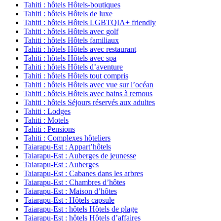
Tahiti : hôtels Hôtels-boutiques
Tahiti : hôtels Hôtels de luxe
Tahiti : hôtels Hôtels LGBTQIA+ friendly
Tahiti : hôtels Hôtels avec golf
Tahiti : hôtels Hôtels familiaux
Tahiti : hôtels Hôtels avec restaurant
Tahiti : hôtels Hôtels avec spa
Tahiti : hôtels Hôtels d’aventure
Tahiti : hôtels Hôtels tout compris
Tahiti : hôtels Hôtels avec vue sur l’océan
Tahiti : hôtels Hôtels avec bains à remous
Tahiti : hôtels Séjours réservés aux adultes
Tahiti : Lodges
Tahiti : Motels
Tahiti : Pensions
Tahiti : Complexes hôteliers
Taiarapu-Est : Appart’hôtels
Taiarapu-Est : Auberges de jeunesse
Taiarapu-Est : Auberges
Taiarapu-Est : Cabanes dans les arbres
Taiarapu-Est : Chambres d’hôtes
Taiarapu-Est : Maison d’hôtes
Taiarapu-Est : Hôtels capsule
Taiarapu-Est : hôtels Hôtels de plage
Taiarapu-Est : hôtels Hôtels d’affaires