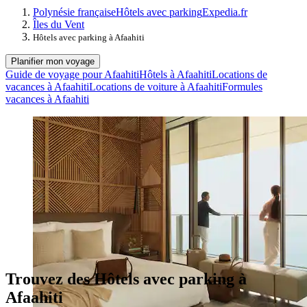
Polynésie française
Hôtels avec parking
Expedia.fr
Îles du Vent
Hôtels avec parking à Afaahiti
Planifier mon voyage
Guide de voyage pour Afaahiti
Hôtels à Afaahiti
Locations de
vacances à Afaahiti
Locations de voiture à Afaahiti
Formules
vacances à Afaahiti
Trouvez des Hôtels avec parking à
Afaahiti