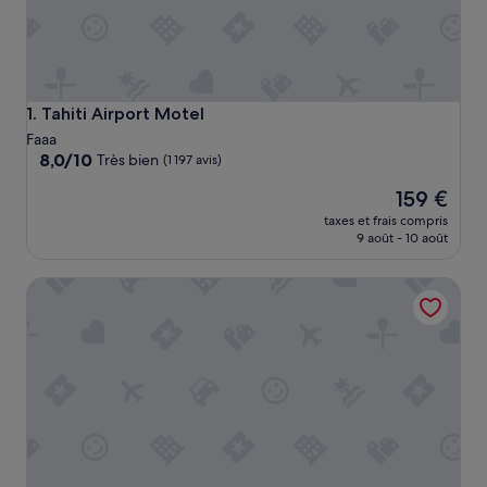
Tahiti Airport Motel
1. Tahiti Airport Motel
Faaa
8.0
8,0/10
Très bien
(1 197 avis)
sur
Le
159 €
10,
nouveau
Très
taxes et frais compris
prix
bien,
9 août - 10 août
est
(1 197 avis)
de
Boutique Hotel Kon Tiki Tahiti
159 €