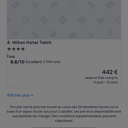
i
s
o
i
r
:
n
’
e
Hilton Hotel Tahiti
4. Hilton Hotel Tahiti
s
Hébergement
t
4.0 étoiles
Faaa
p
8.8
8,8/10
a
Excellent
(1 006 avis)
sur
s
Le
442 €
10,
b
nouveau
Excellent,
r
taxes et frais compris
prix
(1 006 avis)
u
9 août - 10 août
est
y
de
a
Afficher plus
442 €
n
t
Prix
Prix par nuit le plus bas trouvé au cours des 24 dernières heures sur la
c
base d’un séjour d’une nuit pour 2 adultes. Les prix et la disponibilité sont
par
a
susceptibles de changer. Des conditions supplémentaires peuvent
nuit
r
s’appliquer.
le
b
plus