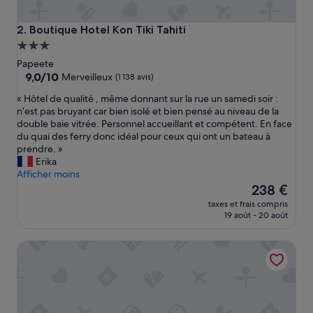
Boutique Hotel Kon Tiki Tahiti
2. Boutique Hotel Kon Tiki Tahiti
Hébergement
3.0 étoiles
Papeete
9.0
9,0/10
Merveilleux
(1 138 avis)
sur
«
« Hôtel de qualité , même donnant sur la rue un samedi soir :
10,
H
n’est pas bruyant car bien isolé et bien pensé au niveau de la
Merveilleux,
ô
double baie vitrée. Personnel accueillant et compétent. En face
(1 138 avis)
t
du quai des ferry donc idéal pour ceux qui ont un bateau à
e
prendre. »
l
Erika
d
Afficher moins
e
Le
238 €
q
nouveau
taxes et frais compris
u
prix
19 août - 20 août
a
est
l
de
InterContinental Resort Tahiti by IHG
i
238 €
t
é
,
m
ê