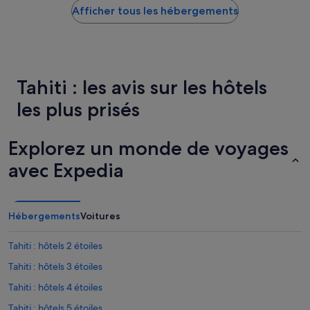
i
Afficher tous les hébergements
bas
e
trouvé
n
au
i
cours
s
des
o
24 dernières
l
Tahiti : les avis sur les hôtels
heures
é
sur
e
les plus prisés
la
t
base
b
d’un
i
Explorez un monde de voyages
séjour
e
d’une
n
avec Expedia
nuit
p
pour
e
2 adultes.
n
Les
s
Hébergements
Voitures
prix
é
et
a
Tahiti : hôtels 2 étoiles
la
u
disponibilité
n
Tahiti : hôtels 3 étoiles
sont
i
susceptibles
Tahiti : hôtels 4 étoiles
v
de
e
Tahiti : hôtels 5 étoiles