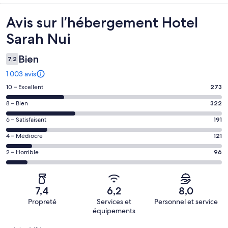
Avis
Avis sur l’hébergement Hotel
Sarah Nui
Bien
7,2
1 003 avis
Note
10 – Excellent
273
des
Note
8 – Bien
322
voyageurs
des
de 10
Note
6 – Satisfaisant
191
voyageurs
(Excellent),
des
de 8
Note
4 – Médiocre
121
d’après 273 avis
voyageurs
(Bien),
des
sur 1003.
de 6
Note
2 – Horrible
96
d’après 322 avis
voyageurs
(Satisfaisant),
des
sur 1003.
de 4
d’après 191 avis
voyageurs
(Médiocre),
sur 1003.
de 2
d’après 121 avis
7,4
6,2
8,0
(Horrible),
sur 1003.
Propreté
Services et
Personnel et service
d’après 96 avis
équipements
sur 1003.
Avis