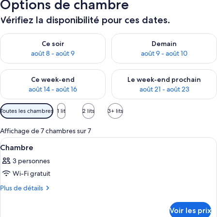
Options de chambre
Vérifiez la disponibilité pour ces dates.
Vérifier la disponibilité pour ce soir août 8 - août 9
Vérifier la disponibilité pour 
Ce soir
Demain
août 8 - août 9
août 9 - août 10
Vérifier la disponibilité pour ce week-end août 14 - août 16
Vérifier la disponibilité pour
Ce week-end
Le week-end prochain
août 14 - août 16
août 21 - août 23
Filtres
Toutes les chambres
1 lit
2 lits
3+ lits
disponibles
pour
Affichage de 7 chambres sur 7
les
Afficher
Une chambre d’hôtel avec deux lits, un
6
Chambre
chambres
toutes
3 personnes
les
Wi-Fi gratuit
photos
pour
Plus
Plus de détails
de
ce
détails
type
Voir les prix
sur