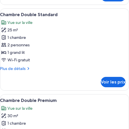
de
le
chambre :
type
Afficher
Une chambre d’hôtel avec un grand lit,
6
de
Chambre
Chambre Double Standard
toutes
chambre
Vue sur la ville
Chambre
les
25 m²
photos
pour
1 chambre
ce
2 personnes
type
1 grand lit
de
Wi-Fi gratuit
chambre :
Plus
Plus de détails
Chambre
de
Double
détails
Voir les prix
Standard
sur
le
type
Afficher
Une chambre d’hôtel avec un grand lit,
6
de
Chambre Double Premium
toutes
chambre
Vue sur la ville
Chambre
les
Double
30 m²
photos
Standard
pour
1 chambre