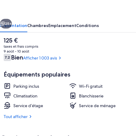
Nui
cédent
Suivant
25+
Présentation
Chambres
Emplacement
Conditions
Le
125 €
prix
taxes et frais compris
actuel
9 août - 10 août
est
Avis
Bien
7,2
Afficher 1 003 avis
7,2 sur 10
de
voyageurs
125 €.
Équipements populaires
Parking inclus
Wi-Fi gratuit
Chambre Quadruple Premium | Bureau, 
Climatisation
Blanchisserie
Service d’étage
Service de ménage
Tout afficher