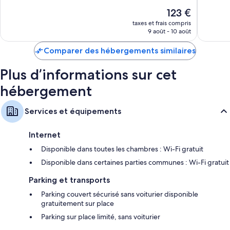
Bien,
Bien,
Le
123 €
104 avis
642 avis
nouveau
taxes et frais compris
prix
9 août - 10 août
est
de
Comparer des hébergements similaires
123 €
Plus d’informations sur cet
hébergement
Services et équipements
Internet
Disponible dans toutes les chambres : Wi-Fi gratuit
Disponible dans certaines parties communes : Wi-Fi gratuit
Parking et transports
Parking couvert sécurisé sans voiturier disponible
gratuitement sur place
Parking sur place limité, sans voiturier