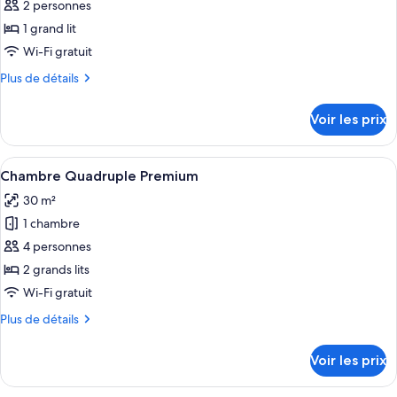
ce
2 personnes
type
1 grand lit
de
Wi-Fi gratuit
chambre :
Plus
Plus de détails
Chambre
de
Double
détails
Voir les prix
Premium
sur
le
type
Afficher
Une chambre d’hôtel avec deux lits, un
5
de
Chambre Quadruple Premium
toutes
chambre
30 m²
Chambre
les
Double
1 chambre
photos
Premium
pour
4 personnes
ce
2 grands lits
type
Wi-Fi gratuit
de
Plus
Plus de détails
chambre :
de
Chambre
détails
Voir les prix
sur
Quadruple
le
Premium