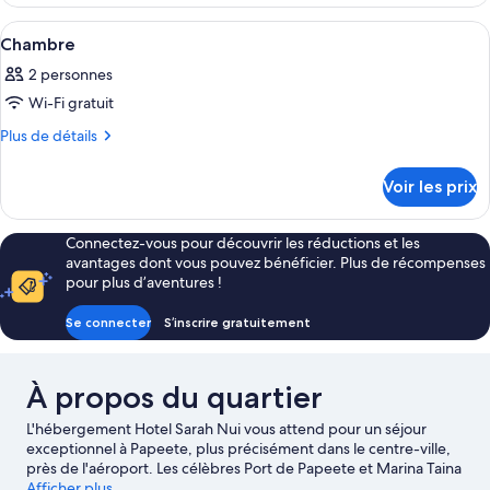
le
chambre :
type
Afficher
Une chambre d’hôtel comprenant un lit,
3
de
Chambre
Chambre
toutes
chambre
2 personnes
Chambre
les
Wi-Fi gratuit
photos
pour
Plus
Plus de détails
de
ce
détails
type
Voir les prix
sur
de
le
chambre :
type
Connectez-vous pour découvrir les réductions et les
de
Chambre
avantages dont vous pouvez bénéficier. Plus de récompenses
chambre
pour plus d’aventures !
Chambre
Se connecter
S’inscrire gratuitement
À propos du quartier
L'hébergement Hotel Sarah Nui vous attend pour un séjour
exceptionnel à Papeete, plus précisément dans le centre-ville,
près de l'aéroport. Les célèbres Port de Papeete et Marina Taina
valent le détour si un minimum d'action est à l'ordre du jour.
Afficher plus