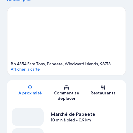
L'aventure, très peu pour vous ? Vous préférez vous poser et
apprécier la beauté naturelle des lieux ? Partez à la découverte
des non moins emblématiques Plage de sable noir de la Pointe
Vénus et Mont Orohena. Pensez également à ajouter Hôtel de
ville de Papeete et Marché de Papeete à votre liste de choses à
voir.
Consultez notre guide de voyage sur Papeete
Bp 4354 Fare Tony, Papeete, Windward Islands, 98713
Afficher la carte
Carte
À proximité
Comment se
Restaurants
déplacer
Marché de Papeete
10 min à pied
- 0.9 km