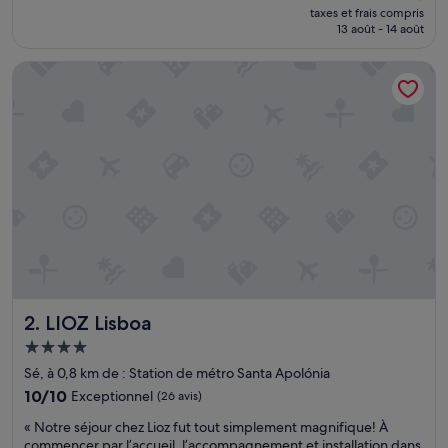
nouveau
taxes et frais compris
i
prix
13 août - 14 août
z
est
a
de
LIOZ Lisboa
ç
152 €
ã
o
e
x
c
e
l
e
n
t
e
e
p
LIOZ Lisboa
2. LIOZ Lisboa
r
é
Hébergement
d
4.0 étoiles
Sé, à 0,8 km de : Station de métro Santa Apolónia
i
o
10.0
10/10
Exceptionnel
(26 avis)
r
sur
«
« Notre séjour chez Lioz fut tout simplement magnifique! À
e
10,
N
commencer par l’accueil, l’accompagnement et installation dans
f