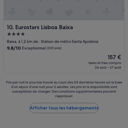
e
e
i
i
s
n
e
s
c
t
p
t
p
a
p
l
d
o
l
a
e
i
u
»
r
Eurostars Lisboa Baixa
10. Eurostars Lisboa Baixa
i
s
r
f
n
p
l
Hébergement
a
c
o
e
i
4.0 étoiles
Baixa, à 1,2 km de : Station de métro Santa Apolónia
e
n
p
t
n
9.8
i
9,8/10
Exceptionnel
(333 avis)
r
e
t
sur
b
i
:
Le
157 €
r
10,
l
x
j
nouveau
e
Exceptionnel,
e
taxes et frais compris
l
u
prix
v
26 août - 27 août
(333 avis)
P
a
s
est
i
e
l
t
de
l
t
i
e
157 €
Prix
Prix par nuit le plus bas trouvé au cours des 24 dernières heures sur la base
l
H
t
à
d’un séjour d’une nuit pour 2 adultes. Les prix et la disponibilité sont
par
e
o
e
c
susceptibles de changer. Des conditions supplémentaires peuvent
nuit
d
t
r
s’appliquer.
ô
le
e
e
i
t
plus
L
l
e
é
Afficher tous les hébergements
bas
i
,
n
d
trouvé
s
t
’
e
au
b
r
e
s
cours
o
è
s
e