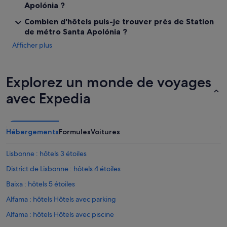
d
Apolónia ?
r
Combien d'hôtels puis-je trouver près de Station
e
p
de métro Santa Apolónia ?
a
Afficher plus
r
f
o
i
Explorez un monde de voyages
s
avec Expedia
l
e
s
v
o
Hébergements
Formules
Voitures
i
s
Lisbonne : hôtels 3 étoiles
i
n
District de Lisbonne : hôtels 4 étoiles
s
Baixa : hôtels 5 étoiles
d
’
Alfama : hôtels Hôtels avec parking
e
n
Alfama : hôtels Hôtels avec piscine
h