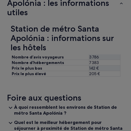
Apolónia : les informations
o
n
utiles
e
s
t
Station de métro Santa
t
r
Apolónia : informations sur
è
s
les hôtels
b
i
Nombre d’avis voyageurs
3 786
e
Nombre d’hébergements
7 383
n
Prix le plus bas
142 €
.
Prix le plus élevé
205 €
O
n
p
e
Foire aux questions
u
t
e
À quoi ressemblent les environs de Station de
n
métro Santa Apolónia ?
t
Quel est le meilleur hébergement pour
e
n
séjourner à proximité de Station de métro Santa