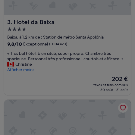
e
s
i
i
t
m
a
Hotel da Baixa
3. Hotel da Baixa
p
s
l
c
Hébergement
e
o
4.0 étoiles
Baixa, à 1,2 km de : Station de métro Santa Apolónia
m
n
e
9.8
d
9,8/10
Exceptionnel
(1 004 avis)
n
sur
i
«
« Tres bel hôtel, bien situé, super propre. Chambre très
t
10,
ç
T
spacieuse. Personnel très professionnel, courtois et efficace. »
m
Exceptionnel,
õ
r
Christine
a
(1 004 avis)
e
e
Afficher moins
g
s
s
n
.
Le
202 €
b
i
C
nouveau
taxes et frais compris
e
f
a
prix
30 août - 31 août
l
i
f
est
h
q
é
de
Pousada Alfama
ô
u
d
202 €
t
e
e
e
!
m
l
À
a
,
c
n
b
o
h
i