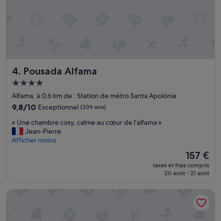
m
ã
e
m
m
n
e
u
s
n
i
i
c
t
t
e
o
u
r
b
é
p
o
Pousada Alfama
4. Pousada Alfama
,
a
m
s
r
.
Hébergement
u
l
»
4.0 étoiles
Alfama, à 0,6 km de : Station de métro Santa Apolónia
p
’
e
9.8
a
9,8/10
Exceptionnel
(339 avis)
r
sur
c
«
« Une chambre cosy, calme au cœur de l’alfama »
p
10,
c
U
Jean-Pierre
r
Exceptionnel,
u
n
Afficher moins
o
(339 avis)
e
e
p
i
Le
157 €
c
r
l
nouveau
taxes et frais compris
h
e
,
prix
20 août - 21 août
a
.
l
est
m
C
’
de
AlmaLusa Alfama
b
h
a
157 €
r
a
c
e
m
c
c
b