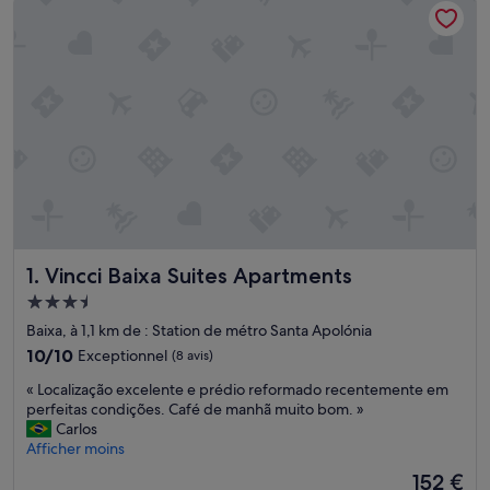
Vincci Baixa Suites Apartments
1. Vincci Baixa Suites Apartments
Hébergement
3.5 étoiles
Baixa, à 1,1 km de : Station de métro Santa Apolónia
10.0
10/10
Exceptionnel
(8 avis)
sur
«
« Localização excelente e prédio reformado recentemente em
10,
L
perfeitas condições. Café de manhã muito bom. »
Exceptionnel,
o
Carlos
(8 avis)
c
Afficher moins
a
Le
152 €
l