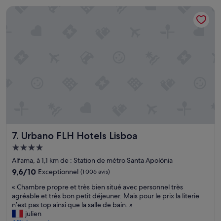
s
i
q
de
Urbano FLH Hotels Lisboa
p
s
u
179 €
a
e
i
s
t
é
s
e
t
é
f
a
u
f
i
n
i
t
a
c
d
g
a
e
r
c
c
é
e
o
a
.
u
b
»
p
l
e
Urbano FLH Hotels Lisboa
7. Urbano FLH Hotels Lisboa
e
r
s
l
Hébergement
é
e
4.0 étoiles
Alfama, à 1,1 km de : Station de métro Santa Apolónia
j
s
o
9.6
9,6/10
Exceptionnel
o
(1 006 avis)
u
sur
u
«
« Chambre propre et très bien situé avec personnel très
r
10,
f
C
agréable et très bon petit déjeuner. Mais pour le prix la literie
!
Exceptionnel,
f
h
n’est pas top ainsi que la salle de bain. »
L
(1 006 avis)
l
a
julien
’
e