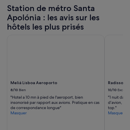
t
s’appliquer.
s
d
a
e
Station de métro Santa
o
é
i
r
n
j
n
Apolónia : les avis sur les
r
n
e
.
e
e
u
»
hôtels les plus prisés
i
l
n
r
t
e
o
Meliá Lisboa Aeroporto
Radisson Bl
r
r
d
è
e
o
s
x
p
s
t
a
e
r
ç
r
a
o
v
o
,
i
r
A
a
d
Meliá Lisboa Aeroporto
Radisson B
l
b
i
f
8/10
Bien
10/10
Excelle
l
n
a
e
a
"Hotel a 10 mn à pied de l'aeroport, bien
"1 nuit dan
m
e
i
insonorisé par rapport aux avions. Pratique en cas
d’avion, pra
a
t
r
de correspondance longue"
top."
)
d
e
Masquer
Masquer
m
i
»
a
s
i
p