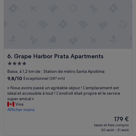
l
d
»
t
a
r
n
è
s
s
n
p
o
r
t
o
r
f
e
e
s
Grape Harbor Prata Apartments
s
6. Grape Harbor Prata Apartments
u
s
p
Hébergement
i
e
4.0 étoiles
Baixa, à 1,2 km de : Station de métro Santa Apolónia
o
r
n
a
9.8
9,8/10
Exceptionnel
(287 avis)
n
p
sur
«
« Nous avons passé un agréable séjour ! L’emplacement est
e
p
10,
N
idéal et accessible à tout ! L’endroit était propre et le service
l
a
Exceptionnel,
o
super amical »
,
r
(287 avis)
u
Viva
c
t
s
Afficher moins
o
e
a
u
m
Le
179 €
v
r
e
nouveau
taxes et frais compris
o
t
n
prix
20 août - 21 août
n
o
t
est