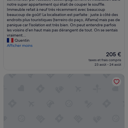
Exceptionnel,
o
notre super appartement qui était de couper le souffle.
o
(26 avis)
t
Immeuble refait à neuf très récemment avec beaucoup
r
r
beaucoup de goût! La localisation est parfaite : juste à côté des
m
e
endroits plus touristiques (terreiro do paço, Alfama) mais pas de
a
s
panique car l'isolation est très bien. On peut entendre parfois
d
é
les voisins d’en haut mais pas dérangent de tout. On se sentais
o
j
vraiment...
r
o
Quentin
e
u
Afficher moins
c
r
e
Le
205 €
c
n
nouveau
taxes et frais compris
h
t
prix
23 août - 24 août
e
e
est
z
m
de
Hotel da Baixa
L
e
205 €
i
n
o
t
z
e
f
e
u
m
t
p
t
e
o
r
u
f
t