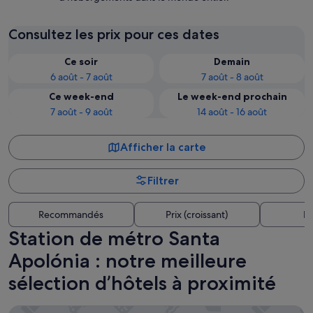
Consultez les prix pour ces dates
Ce soir
Demain
6 août - 7 août
7 août - 8 août
Ce week-end
Le week-end prochain
7 août - 9 août
14 août - 16 août
Afficher la carte
Filtrer
Recommandés
Prix (croissant)
Di
Station de métro Santa
Apolónia : notre meilleure
sélection d’hôtels à proximité
Vincci Baixa Suites Apartments