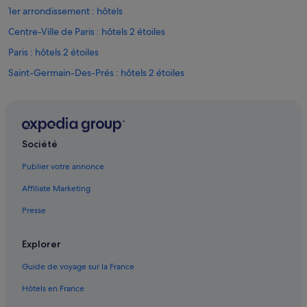
1er arrondissement : hôtels
Centre-Ville de Paris : hôtels 2 étoiles
Paris : hôtels 2 étoiles
Saint-Germain-Des-Prés : hôtels 2 étoiles
Centre-Ville de Paris : hôtels 3 étoiles
Saint-Germain-Des-Prés : hôtels 3 étoiles
4e arrondissement : hôtels
Société
Centre-Ville de Paris : hôtels 4 étoiles
Publier votre annonce
Saint-Germain-Des-Prés : hôtels 5 étoiles
Affiliate Marketing
Bonne-Nouvelle : hôtels Hôtels avec restaurant
Presse
Bonne-Nouvelle : hôtels Séjours réservés aux adultes
Centre-Ville de Paris : hôtels Hôtels acceptant les animaux de
Explorer
compagnie
Guide de voyage sur la France
Centre-Ville de Paris : hôtels Hôtels avec climatisation
Hôtels en France
Centre-Ville de Paris : hôtels Hôtels avec parking