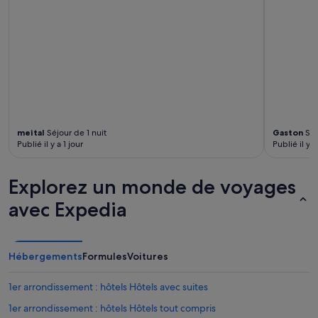
meital
Séjour de 1 nuit
Gaston
Séj
Publié il y a 1 jour
Publié il y 
Explorez un monde de voyages
avec Expedia
Hébergements
Formules
Voitures
1er arrondissement : hôtels Hôtels avec suites
1er arrondissement : hôtels Hôtels tout compris