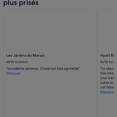
plus prisés
Les Jardins du Marais
Hyatt Rege
Les Jardins du Marais
Hyatt Reg
10/10
Excellent
10/10
Excel
"excellente adresse. L'hotel est très agréable"
"Le séjour
Masquer
très intér
Une très b
notre éco
cet hôtel !
Masquer