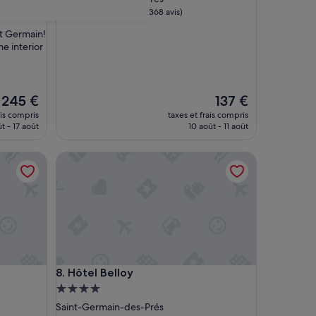
8.4
8,4/10
Très bien
(368 avis)
sur
int Germain!
10,
he interior
Très
bien,
(368 avis)
Le
Le
245 €
137 €
nouveau
nouveau
ais compris
taxes et frais compris
prix
prix
t - 17 août
10 août - 11 août
est
est
de
de
Hôtel Belloy
245 €
137 €
Hôtel Belloy
8. Hôtel Belloy
Hébergement
4.0 étoiles
Saint-Germain-des-Prés