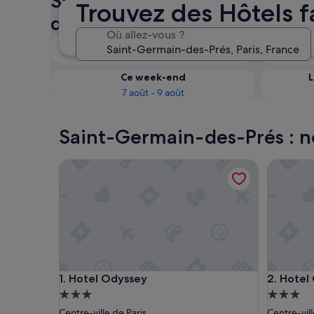
Saint-Germain-des-Prés : vér
Trouvez des Hôtels 
disponibilité des Hôtels fami
Où allez-vous ?
Ce soir
7 août - 8 août
Ce week-end
L
7 août - 9 août
Saint-Germain-des-Prés : no
Hotel Odyssey
Hotel Cr
Hotel Odyssey
Hotel Cr
1. Hotel Odyssey
2. Hotel
Hébergement
Héberge
3.0 étoiles
3.0 étoil
Centre-ville de Paris
Centre-vill