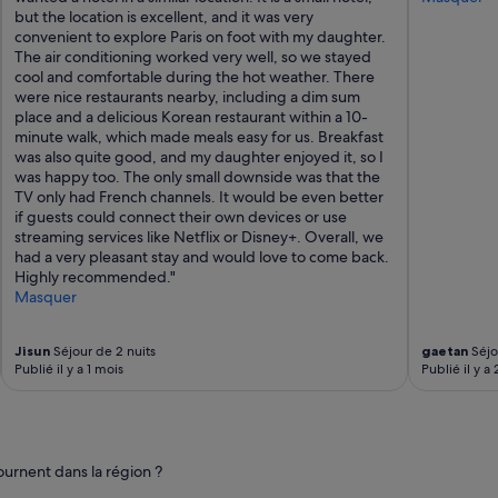
é
but the location is excellent, and it was very
t
.
convenient to explore Paris on foot with my daughter.
e
C
The air conditioning worked very well, so we stayed
r
l
cool and comfortable during the hot weather. There
i
i
were nice restaurants nearby, including a dim sum
o
m
place and a delicious Korean restaurant within a 10-
r
a
minute walk, which made meals easy for us. Breakfast
d
t
was also quite good, and my daughter enjoyed it, so I
e
i
was happy too. The only small downside was that the
c
s
TV only had French channels. It would be even better
o
a
if guests could connect their own devices or use
r
t
streaming services like Netflix or Disney+. Overall, we
a
i
had a very pleasant stay and would love to come back.
t
o
Highly recommended."
i
n
Masquer
n
s
g
i
i
l
Jisun
Séjour de 2 nuits
gaetan
Séjou
s
e
Publié il y a 1 mois
Publié il y a
s
n
u
c
b
i
l
e
i
u
ournent dans la région ?
m
s