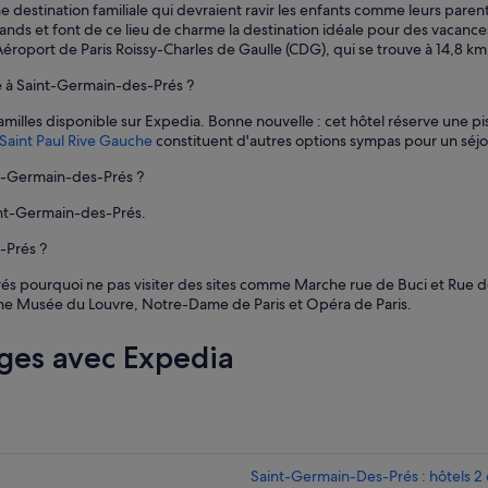
e
e
destination familiale qui devraient ravir les enfants comme leurs parents
!
.
nds et font de ce lieu de charme la destination idéale pour des vacances 
»
P
 à Aéroport de Paris Roissy-Charles de Gaulle (CDG), qui se trouve à 14,8
r
a
lle à Saint-Germain-des-Prés ?
t
amilles disponible sur Expedia. Bonne nouvelle : cet hôtel réserve une pis
i
 Saint Paul Rive Gauche
constituent d'autres options sympas pour un séjo
q
u
nt-Germain-des-Prés ?
e
p
aint-Germain-des-Prés.
o
u
s-Prés ?
r
u
rés pourquoi ne pas visiter des sites comme Marche rue de Buci et Rue 
n
mme Musée du Louvre, Notre-Dame de Paris et Opéra de Paris.
c
o
ges avec Expedia
u
r
t
s
é
j
Saint-Germain-Des-Prés : hôtels 2 
o