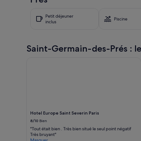
des
24 dernières
heures
Petit déjeuner
sur
Piscine
inclus
la
base
d’un
séjour
Saint-Germain-des-Prés : les 
d’une
nuit
pour
Hotel Europe Saint Severin Paris
2 adultes.
Les
prix
et
la
disponibilité
sont
susceptibles
de
Hotel Europe Saint Severin Paris
changer.
Des
8/10
Bien
conditions
"Tout était bien . Très bien situé le seul point négatif
supplémentaires
Très bruyant"
peuvent
Masquer