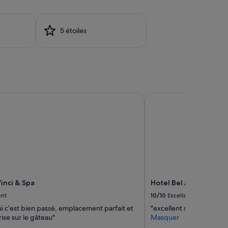
5 étoiles
nci & Spa
Hotel Bel Ami
inci & Spa
Hotel Bel Ami
ent
10/10
Excellent
i c’est bien passé, emplacement parfait et
"excellent sur toute la li
rise sur le gâteau"
Masquer