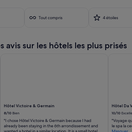
l
s
s
t
y
a
m
Tout compris
4 étoiles
n
p
c
a
e
.
t
C
o
avis sur les hôtels les plus prisés
o
e
m
v
m
Hôtel Victoire & Germain
Hôtel Da Vi
e
e
r
r
y
c
t
e
h
s
i
à
n
p
g
r
!
o
!
Hôtel Victoire & Germain
Hôtel Da V
x
T
i
8/10
Bien
10/10
Excell
h
m
"I chose Hôtel Victoire & Germain because I had
"Voyage qu
e
i
already been staying in the 6th arrondissement and
le spa la ce
i
t
wanted a hotel in a similar location. It is a small hotel,
Masquer
n