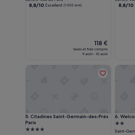
8.8
8.8
8,8/10
8,8/10
Excellent
(1 002 avis)
sur
sur
10,
10,
Excellent,
Excellent
(1 002 avis)
(1 001 avi
Le
118 €
nouveau
taxes et frais compris
prix
9 août - 10 août
est
de
Citadines Saint-Germain-des-Prés Paris
Welcome
118 €
Citadines Saint-Germain-des-Prés Paris
Welcome
5. Citadines Saint-Germain-des-Prés
6. Welc
Paris
Héberge
Hébergement
2.0 étoil
Saint-Ger