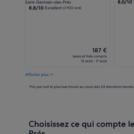
4.0 étoiles
8.0
8,0/10
Saint-Germain-des-Prés
sur
8.8
8,8/10
Excellent
(3 922 avis)
10,
sur
Très
10,
bien,
Excellent,
(692 avis
(3 922 avis)
Le
187 €
nouveau
taxes et frais compris
prix
16 août - 17 août
est
de
Afficher plus
187 €
Prix
Prix par nuit le plus bas trouvé au cours des 24 dernières heures
par
nuit
le
plus
bas
trouvé
Choisissez ce qui compte le
au
cours
Prés