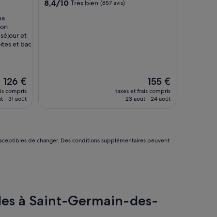
8.4
8,4/10
Très bien
(857 avis)
sur
pa.
10,
ion
Très
 séjour et
bien,
oites et bac
(857 avis)
Le
Le
126 €
155 €
nouveau
nouveau
ais compris
taxes et frais compris
prix
prix
t - 31 août
23 août - 24 août
est
est
de
de
126 €
155 €
nt susceptibles de changer. Des conditions supplémentaires peuvent
illes à Saint-Germain-des-