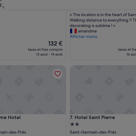
9.2
9,2/10
Excellent
Merveilleux
(1 001 avis)
(1 001 avis)
31
sur
«
« The location is in the heart of Sa
10,
T
Walking distance to everything !! T
,
Merveilleux,
h
decorating is sublime ! »
s)
(1 001 avis)
e
amandine
l
Afficher moins
o
Le
132 €
c
nouveau
taxes et frais compris
taxes et fr
a
prix
13 août - 14 août
16 aoû
t
est
i
de
 Hotel
Hotel Saint Pierre
o
132 €
n
i
s
i
n
t
h
e
 Hotel
Hotel Saint Pierre
ome Hotel
7. Hotel Saint Pierre
h
e
ment
Hébergement
a
es
2.0 étoiles
main-des-Prés
Saint-Germain-des-Prés
r