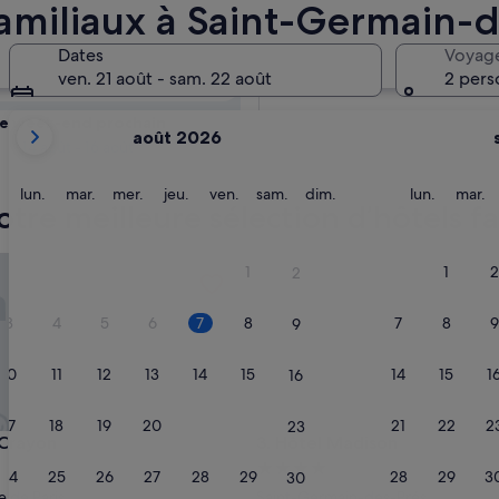
ifiez la
familiaux à Saint-Germain-
liaux
Dates
Voyag
Demain
ven. 21 août - sam. 22 août
2 pers
8 août - 9 août
Les
e week-end prochain
août 2026
mois
14 août - 16 août
affichés
sont
lundi
mardi
mercredi
jeudi
vendredi
samedi
dimanche
lundi
m
lun.
mar.
mer.
jeu.
ven.
sam.
dim.
lun.
mar.
tre meilleure sélection d’hôtels f
August
2026
et
ayon
Hôtel Madison
1
1
2
2
September
2026.
3
4
5
6
7
8
7
8
9
9
10
11
12
13
14
15
14
15
1
16
17
18
19
20
21
22
21
22
2
23
ayon
Hôtel Madison
 Crayon
3. Hôtel Madison
ment
Hébergement
24
25
26
27
28
29
28
29
3
30
es
4.0 étoiles
e de Paris
Saint-Germain-des-Prés