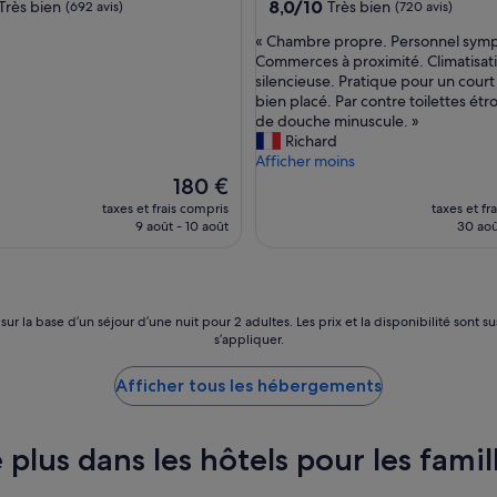
8.0
8,0/10
Très bien
Très bien
(692 avis)
(720 avis)
t
sur
o
«
« Chambre propre. Personnel sym
10,
f
C
Commerces à proximité. Climatisat
Très
S
h
silencieuse. Pratique pour un court
bien,
a
a
bien placé. Par contre toilettes étr
)
(720 avis)
i
m
de douche minuscule. »
n
b
Richard
t
r
Afficher moins
G
e
Le
180 €
e
p
nouveau
taxes et frais compris
taxes et fr
r
r
prix
9 août - 10 août
30 aoû
m
o
est
a
p
de
i
r
180 €
n
e
!
.
 sur la base d’un séjour d’une nuit pour 2 adultes. Les prix et la disponibilité so
W
P
s’appliquer.
a
e
l
r
Afficher tous les hébergements
k
s
i
o
n
n
 plus dans les hôtels pour les fam
g
n
d
e
i