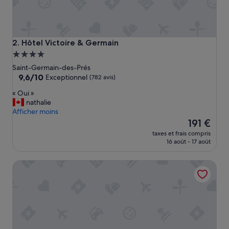
Hôtel Victoire & Germain
2. Hôtel Victoire & Germain
Hébergement
4.0 étoiles
Saint-Germain-des-Prés
9.6
9,6/10
Exceptionnel
(782 avis)
sur
«
« Oui »
10,
O
nathalie
Exceptionnel,
u
Afficher moins
(782 avis)
i
Le
191 €
»
nouveau
taxes et frais compris
prix
16 août - 17 août
est
de
Hotel Europe Saint Severin Paris
191 €