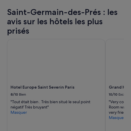
des
24 dernières
Saint-Germain-des-Prés : les
heures
sur
avis sur les hôtels les plus
la
base
prisés
d’un
séjour
Hotel Europe Saint Severin Paris
Grand Hôtel
d’une
nuit
pour
2 adultes.
Les
prix
et
la
disponibilité
Hotel Europe Saint Severin Paris
Grand Hôte
sont
8/10
Bien
10/10
Excelle
susceptibles
de
"Tout était bien . Très bien situé le seul point
"Very conve
changer.
négatif Très bruyant"
Room was qua
Des
Masquer
very friendl
conditions
Masquer
supplémentaires
peuvent