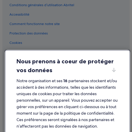
Conditions générales d’utilisation Abritel
Gare de Châtelet - Les Halles : hôtels à proximité
Accessibilité
Gare de Châtelet - Les Halles : Résidences de vacances
Comment fonctionne notre site
Gare Saint-Michel-Notre-Dame : Auberges de jeunesse
Gare Saint-Michel-Notre-Dame : Lodges
Protection des données
Jardin des Tuileries : hôtels à proximité
Cookies
Les Halles : hôtels Hôtels d’affaires
Conditions générales d'utilisation
Les Halles : hôtels
Nous prenons à coeur de protéger
Mentions légales / Nous contacter
Louvre Pyramid : hôtels à proximité
vos données
Directives de contenu et signalement de contenus
Musée du Louvre : hôtels à proximité
Notre organisation et ses
16
partenaires stockent et/ou
Aide
Palais-Royal : hôtels à proximité
accèdent à des informations, telles que les identifiants
uniques de cookies pour traiter les données
Palais-Royal : hôtels Hôtels avec suites
Assistance
personnelles, sur un appareil. Vous pouvez accepter ou
Paris : Appart’hôtels
Annuler votre vol
gérer vos préférences en cliquant ci-dessous ou à tout
Paris : Auberges de jeunesse
moment sur la page de la politique de confidentialité.
Annuler une réservation d'hôtel ou de location de vacances
Ces préférences seront signalées à nos partenaires et
Paris : Bateaux de croisière
Délais de remboursement
n’affecteront pas les données de navigation.
Paris : Chambres d’hôtes