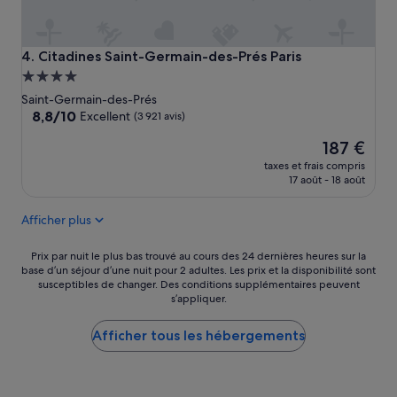
Citadines Saint-Germain-des-Prés Paris
4. Citadines Saint-Germain-des-Prés Paris
Hébergement
4.0 étoiles
Saint-Germain-des-Prés
8.8
8,8/10
Excellent
(3 921 avis)
sur
Le
187 €
10,
nouveau
Excellent,
taxes et frais compris
prix
(3 921 avis)
17 août - 18 août
est
de
Afficher plus
187 €
Prix
Prix par nuit le plus bas trouvé au cours des 24 dernières heures sur la
base d’un séjour d’une nuit pour 2 adultes. Les prix et la disponibilité sont
par
susceptibles de changer. Des conditions supplémentaires peuvent
nuit
s’appliquer.
le
plus
Afficher tous les hébergements
bas
trouvé
au
cours