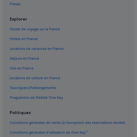
Presse
7e arrondissement : hôtels Hôtels avec spa
7e arrondissement : hôtels Séjours réservés aux adultes
Explorer
Centre-Ville de Paris : hôtels Hôtels avec terrains de tennis
Guide de voyage sur la France
Centre-Ville de Paris : hôtels Hôtels d’affaires
Hôtels en France
Centre-Ville de Paris : hôtels Hôtels-boutiques
Locations de vacances en France
Centre-Ville de Paris : hôtels Hôtels avec centre de fitness
Séjours en France
Centre-Ville de Paris : hôtels
Vols en France
Champs-Élysées : hôtels
Locations de voiture en France
Conciergerie : hôtels à proximité
Tous types d'hébergements
Région Île-de-France : hôtels Hôtels avec parc aquatique
Programme de fidélité One Key
Faubourg Saint-Germain : hôtels Hôtels-boutiques
Faubourg Saint-Germain : hôtels Hôtels pas chers
Politiques
Faubourg Saint-Germain : hôtels Séjours réservés aux adultes
Conditions générales de vente (à l’exception des réservations Abritel)
Faubourg Saint-Germain : hôtels
Conditions générales d’utilisation de One Key™
Gare de Châtelet - Les Halles : Auberges de jeunesse