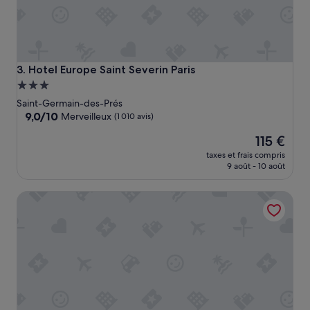
Hotel Europe Saint Severin Paris
3. Hotel Europe Saint Severin Paris
Hébergement
3.0 étoiles
Saint-Germain-des-Prés
9.0
9,0/10
Merveilleux
(1 010 avis)
sur
Le
115 €
10,
nouveau
Merveilleux,
taxes et frais compris
prix
(1 010 avis)
9 août - 10 août
est
de
Citadines Saint-Germain-des-Prés Paris
115 €