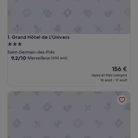
Grand Hôtel de L'Univers
1. Grand Hôtel de L'Univers
Hébergement
3.0 étoiles
Saint-Germain-des-Prés
9.2
9,2/10
Merveilleux
(602 avis)
sur
Le
156 €
10,
nouveau
Merveilleux,
taxes et frais compris
prix
(602 avis)
16 août - 17 août
est
de
Hôtel Victoire & Germain
156 €