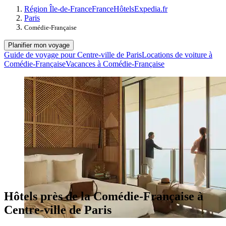
Région Île-de-France
France
Hôtels
Expedia.fr
Paris
Comédie-Française
Planifier mon voyage
Guide de voyage pour Centre-ville de Paris
Locations de voiture à
Comédie-Française
Vacances à Comédie-Française
Hôtels près de la Comédie-Française à
Centre-ville de Paris