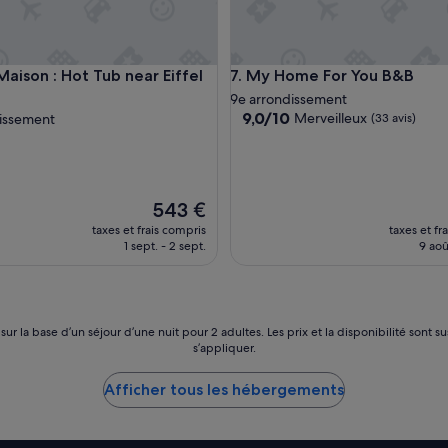
s
i
t
u
w
son : Hot Tub near Eiffel Tower
My Home For You B&B
Maison : Hot Tub near Eiffel
7. My Home For You B&B
é
,
9e arrondissement
9.0
e
9,0/10
Merveilleux
dissement
(33 avis)
sur
n
10,
c
Merveilleux,
o
(33 avis)
u
Le
r
543 €
nouveau
s
taxes et frais compris
taxes et fr
prix
i
1 sept. - 2 sept.
9 aoû
est
n
de
t
543 €
é
r
i
 sur la base d’un séjour d’une nuit pour 2 adultes. Les prix et la disponibilité so
s’appliquer.
e
u
r
Afficher tous les hébergements
e
a
s