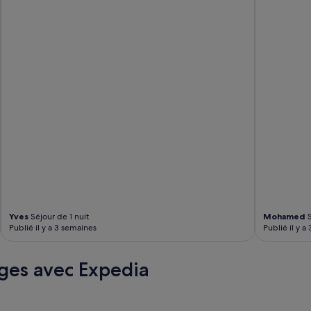
f
o
i
s
l
e
s
c
h
i
e
n
s
d
u
l
o
Yves
Séjour de 1 nuit
Mohamed
S
c
Publié il y a 3 semaines
Publié il y a
a
t
a
ges avec Expedia
i
r
e
e