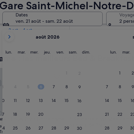
 Gare Saint-Michel-Notre-
Dans deux semaines
Dates
Voyag
21 août - 23 août
ven. 21 août - sam. 22 août
2 pers
Dans deux mois
2 oct. - 4 oct.
Les
août 2026
mois
affichés
sont
lundi
mardi
mercredi
jeudi
vendredi
samedi
dimanche
lundi
m
lun.
mar.
mer.
jeu.
ven.
sam.
dim.
lun.
mar.
e : les meilleurs Bed & Breakfast
August
2026
et
a Louer Paris Notre.dame
Studette dans allée verte priv
1
1
2
2
September
2026.
3
4
5
6
7
8
7
8
9
9
10
11
12
13
14
15
14
15
1
16
17
18
19
20
21
22
21
22
2
23
a Louer Paris Notre.dame
Studette dans allée verte priv
re a Louer Paris Notre.dame
3. Studette dans allée verte
au cœur de Paris
e de Paris
24
25
26
27
28
29
28
29
3
30
Très bien
(10 avis)
11e arrondissement