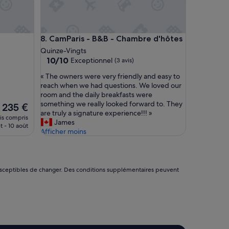
w
a
s
n
CamParis - B&B - Chambre d'hôtes
8. CamParis - B&B - Chambre d'hôtes
o
t
Quinze-Vingts
10.0
o
10/10
Exceptionnel
(3 avis)
sur
n
«
« The owners were very friendly and easy to
10,
l
T
reach when we had questions. We loved our
Exceptionnel,
y
h
room and the daily breakfasts were
(3 avis)
a
e
something we really looked forward to. They
Le
w
235 €
o
are truly a signature experience!!! »
nouveau
o
ais compris
w
James
prix
n
t - 10 août
n
Afficher moins
est
d
e
de
e
r
235 €
r
s
f
w
u
nt susceptibles de changer. Des conditions supplémentaires peuvent
e
l
r
l
e
o
v
c
e
a
r
t