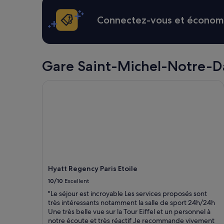
p
c
au
a
t
cours
Connectez-vous et économis
r
i
des
f
v
24 dernières
o
e
heures
i
à
sur
s
n
la
Gare Saint-Michel-Notre-Dame
h
o
base
a
s
d’un
Hyatt Regency Paris Etoile
s
m
séjour
a
e
d’une
r
s
nuit
d
s
pour
e
a
2 adultes.
u
g
Les
x
e
prix
(
s
et
o
!
la
n
M
disponibilité
Hyatt Regency Paris Etoile
e
e
sont
10/10
Excellent
s
r
susceptibles
t
c
"Le séjour est incroyable Les services proposés sont
de
r
i
très intéressants notamment la salle de sport 24h/24h
changer.
e
M
Une très belle vue sur la Tour Eiffel et un personnel à
Des
s
a
notre écoute et très réactif Je recommande vivement
conditions