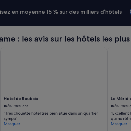
s
e
ez en moyenne 15 % sur des milliers d’hôtels
z
t
r
a
n
 : les avis sur les hôtels les plus
q
u
Hotel de Roubaix
Le Méridie
i
l
l
e
.
O
n
e
n
t
Hotel de Roubaix
Le Méridi
e
10/10
Excellent
10/10
Excell
n
"Très chouette hôtel très bien situé dans un quartier
"Excellent 
d
sympa"
qui ne réfr
p
Masquer
Masquer
a
r