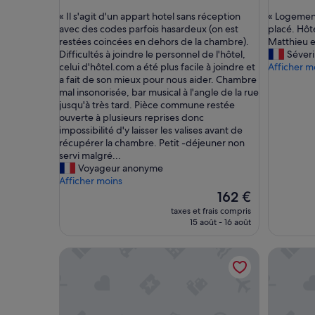
sur
sur
«
«
« Il s'agit d'un appart hotel sans réception
« Logement
10,
10,
I
L
avec des codes parfois hasardeux (on est
placé. Hôt
Bien,
Très
l
o
restées coincées en dehors de la chambre).
Matthieu e
(32 avis)
bien,
s
g
Difficultés à joindre le personnel de l'hôtel,
Séveri
(10 avis)
'
e
celui d'hôtel.com a été plus facile à joindre et
Afficher m
a
m
a fait de son mieux pour nous aider. Chambre
g
e
mal insonorisée, bar musical à l'angle de la rue
i
n
jusqu'à très tard. Pièce commune restée
t
t
ouverte à plusieurs reprises donc
d
t
impossibilité d'y laisser les valises avant de
'
r
récupérer la chambre. Petit -déjeuner non
u
è
servi malgré...
n
s
Voyageur anonyme
a
s
Afficher moins
p
y
Le
162 €
p
m
nouveau
taxes et frais compris
a
p
prix
15 août - 16 août
r
a
est
t
,
de
Merveil Luxury Suites - Royale - Saint Honore vie
Lavie Mai
h
c
162 €
o
a
t
l
e
m
l
e