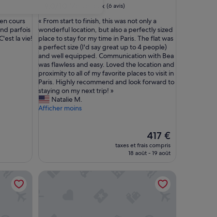
9.0
9,0/10
Merveilleux
(6 avis)
sur
«
 en cours
« From start to finish, this was not only a
10,
F
end parfois
wonderful location, but also a perfectly sized
Merveilleux,
r
'est la vie!
place to stay for my time in Paris. The flat was
(6 avis)
o
a perfect size (I'd say great up to 4 people)
m
and well equipped. Communication with Bea
s
was flawless and easy. Loved the location and
t
proximity to all of my favorite places to visit in
a
Paris. Highly recommend and look forward to
r
staying on my next trip! »
t
Natalie M.
t
Afficher moins
o
f
i
Le
417 €
n
nouveau
taxes et frais compris
i
prix
18 août - 19 août
s
est
h
de
CamParis - B&B - Chambre d'hôtes
,
417 €
t
h
i
s