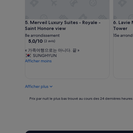
s
e
a
t
n
i
s
d
Merveil Luxury Suites - Royale - Saint Honore vie
Lavie Mai
5. Merveil Luxury Suites - Royale -
6. Lavie 
r
é
Saint Honore view
Tower
é
a
c
l
8e arrondissement
15e arron
e
e
5.0
5,0/10
(2 avis)
p
m
sur
«
t
e
« 가족여행으로는 아니다. 끝 »
10,
가
i
n
SUNGHYUN
(2 avis)
족
o
t
Afficher moins
여
n
p
행
a
l
으
v
a
로
e
c
Afficher plus
는
c
é
아
d
.
니
e
H
Prix
Prix par nuit le plus bas trouvé au cours des 24 dernières heures
다
s
ô
par
.
c
t
nuit
끝
o
e
le
»
d
r
plus
e
é
bas
s
a
trouvé