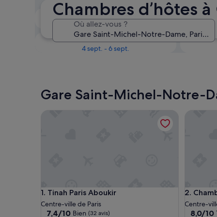
Chambres d’hôtes à
Le week-end prochain
Où allez-vous ?
14 août - 16 août
Dans un mois
4 sept. - 6 sept.
Gare Saint-Michel-Notre-Dam
Tinah Paris Aboukir
Chambre 
Tinah Paris Aboukir
Chambre 
1. Tinah Paris Aboukir
2. Chamb
Centre-ville de Paris
Centre-vill
7.4
8.0
7,4/10
8,0/10
Bien
(32 avis)