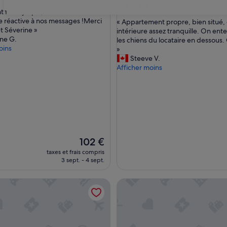
9.8
9,8/10
Exceptionnel
(257 avis)
 très sympa , calme et idéalement
31
sur
e réactive à nos messages !Merci
«
« Appartement propre, bien situé,
10,
t Séverine »
A
intérieure assez tranquille. On ent
Exceptionnel,
ne G.
p
les chiens du locataire en dessous. C
(257 avis)
oins
p
»
a
Steeve V.
r
Afficher moins
t
e
m
e
n
t
p
Le
r
102 €
nouveau
o
taxes et frais compris
prix
p
3 sept. - 4 sept.
est
r
de
e
w
son : Hot Tub near Eiffel Tower
My Home For You B&B
102 €
,
b
i
e
n