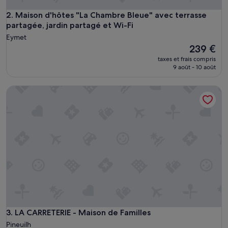
Maison d'hôtes "La Chambre Bleue" avec terrasse partagée, j
2. Maison d'hôtes "La Chambre Bleue" avec terrasse
partagée, jardin partagé et Wi-Fi
Eymet
Le
239 €
nouveau
taxes et frais compris
prix
9 août - 10 août
est
de
LA CARRETERIE - Maison de Familles
239 €
LA CARRETERIE - Maison de Familles
3. LA CARRETERIE - Maison de Familles
Pineuilh