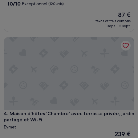
10.0
10/10
Exceptionnel
(120 avis)
sur
Le
87 €
10,
nouveau
Exceptionnel,
taxes et frais compris
prix
(120 avis)
1 sept. - 2 sept.
est
de
Maison d'hôtes 'Chambre' avec terrasse privée, jardin partag
87 €
Maison d'hôtes 'Chambre' avec terrasse privée, jardin partag
4. Maison d'hôtes 'Chambre' avec terrasse privée, jardin
partagé et Wi-Fi
Eymet
Le
239 €