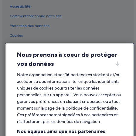
Accessibilité
Eymet : hôtels
Comment fonctionne notre site
Eymet : Lodges
Eymet : Maisons de ville
Protection des données
Eymet : Palaces
Cookies
Eymet : Pousadas
Conditions générales d'utilisation
Eymet : Ranchs
Nous prenons à coeur de protéger
Mentions légales / Nous contacter
Eymet : Complexes hôteliers
vos données
Directives de contenu et signalement de contenus
Faux : hôtels Hôtels pas chers
Notre organisation et ses
16
partenaires stockent et/ou
Aide
Faux : hôtels
accèdent à des informations, telles que les identifiants
uniques de cookies pour traiter les données
Fonroque : Châteaux
Assistance
personnelles, sur un appareil. Vous pouvez accepter ou
Golf du Château des Vigiers : hôtels à proximité
Annuler votre vol
gérer vos préférences en cliquant ci-dessous ou à tout
moment sur la page de la politique de confidentialité.
Bergerac-Périgord-Dordogne : hôtels à proximité
Annuler une réservation d'hôtel ou de location de vacances
Ces préférences seront signalées à nos partenaires et
Issigeac : hôtels
Délais de remboursement
n’affecteront pas les données de navigation.
La Sauvetat-du-Dropt : Maisons de ville
Utiliser un bon de réduction Expedia
Nos équipes ainsi que nos partenaires
La Sauvetat-du-Dropt : Résidences de vacances