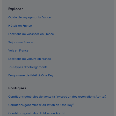
Boisse : hôtels
Explorer
Bouniagues : hôtels
Guide de voyage sur la France
Cambes : hôtels
Hôtels en France
Canton de Seyches : hôtels
Locations de vacances en France
Castillonnès : hôtels
Séjours en France
Château de Bridoire : hôtels à proximité
Vols en France
Château de Monbazillac : hôtels à proximité
Locations de voiture en France
Conne-De-Labarde : hôtels
Tous types d'hébergements
Eymet : Agrotourisme
Programme de fidélité One Key
Eymet : Appart’hôtels
Eymet : Auberges
Politiques
Eymet : Chambres d’hôtes
Conditions générales de vente (à l’exception des réservations Abritel)
Eymet : Châteaux
Conditions générales d’utilisation de One Key™
Eymet : Maison d’hôtes
Conditions générales d’utilisation Abritel
Eymet : hôtels Hôtels romantiques