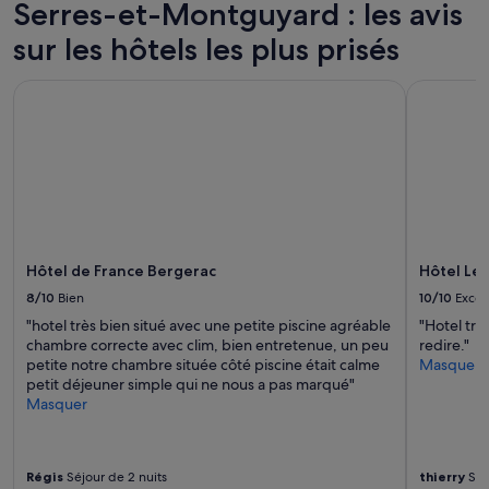
pour
Serres-et-Montguyard : les avis
2 adultes.
sur les hôtels les plus prisés
Les
prix
et
Hôtel de France Bergerac
Hôtel Le 
la
disponibilité
sont
susceptibles
de
changer.
Des
conditions
supplémentaires
Hôtel de France Bergerac
Hôtel Le
peuvent
s’appliquer.
8/10
Bien
10/10
Excel
"hotel très bien situé avec une petite piscine agréable
"Hotel trè
chambre correcte avec clim, bien entretenue, un peu
redire."
petite notre chambre située côté piscine était calme
Masquer
petit déjeuner simple qui ne nous a pas marqué"
Masquer
Régis
Séjour de 2 nuits
thierry
Séj