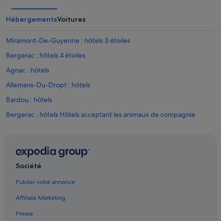
Hébergements
Voitures
Miramont-De-Guyenne : hôtels 3 étoiles
Bergerac : hôtels 4 étoiles
Agnac : hôtels
Allemans-Du-Dropt : hôtels
Bardou : hôtels
Bergerac : hôtels Hôtels acceptant les animaux de compagnie
Bergerac : hôtels Hôtels d’affaires
Bergerac : hôtels Hôtels-boutiques
Bergerac : hôtels Hôtels LGBTQIA+ friendly
Société
Bergerac : hôtels Hôtels avec parc aquatique
Publier votre annonce
Bergerac : hôtels Hôtels romantiques
Affiliate Marketing
Bergerac : hôtels Hôtels pas chers
Presse
Boisse : hôtels Hôtels pas chers