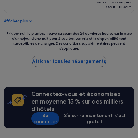
nouveau
taxes et frais compris
prix
9 août - 10 août
est
de
Afficher plus
239 €
Prix
Prix par nuit le plus bas trouvé au cours des 24 dernières heures sur la base
d’un séjour d’une nuit pour 2 adultes. Les prix et la disponibilité sont
par
susceptibles de changer. Des conditions supplémentaires peuvent
nuit
s’appliquer.
le
plus
Afficher tous les hébergements
bas
trouvé
au
cours
des
24 dernières
Connectez-vous et économisez
heures
sur
en moyenne 15 % sur des milliers
la
d’hôtels
base
Se
S’inscrire maintenant, c’est
d’un
connecter
gratuit
séjour
d’une
nuit