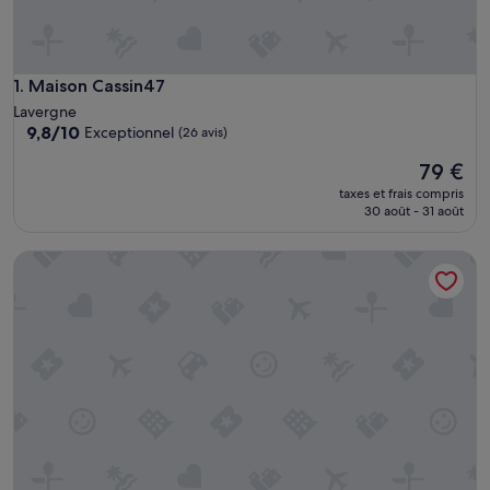
Maison Cassin47
1. Maison Cassin47
Lavergne
9.8
9,8/10
Exceptionnel
(26 avis)
sur
Le
79 €
10,
nouveau
Exceptionnel,
taxes et frais compris
prix
(26 avis)
30 août - 31 août
est
de
Maison d'hôtes "La Chambre Bleue" avec terrasse partagée, j
79 €