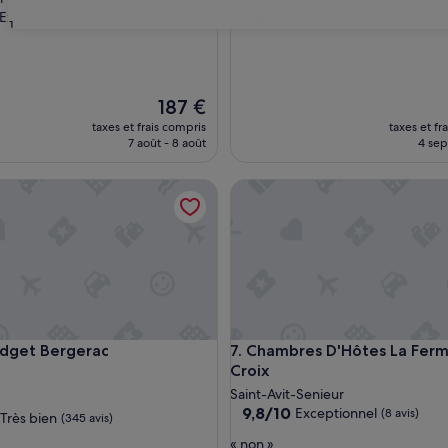
8.6
8,6/10
Exceptionnel
Excellent
(97 avis)
(186 avis)
31
sur
10,
nnel,
Excellent,
(186 avis)
Le
187 €
nouveau
taxes et frais compris
taxes et fr
prix
7 août - 8 août
4 sept
est
de
get Bergerac
Chambres D'Hôtes La Ferme de
187 €
get Bergerac
Chambres D'Hôtes La Ferme de
budget Bergerac
7. Chambres D'Hôtes La Ferm
Croix
ment
es
Saint-Avit-Senieur
9.8
9,8/10
Exceptionnel
(8 avis)
Très bien
(345 avis)
sur
«
« non »
10,