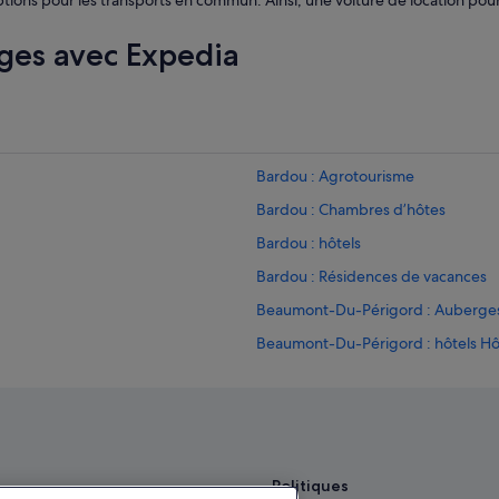
ns pour les transports en commun. Ainsi, une voiture de location pourra
ges avec Expedia
Bardou : Agrotourisme
Bardou : Chambres d’hôtes
Bardou : hôtels
Bardou : Résidences de vacances
Beaumont-Du-Périgord : Auberge
Beaumont-Du-Périgord : hôtels Hô
Beaumont-Du-Périgord : hôtels Hôt
gnie
Bergerac : hôtels Hôtels avec bar
Bergerac : hôtels Hôtels avec park
Bergerac : hôtels Hôtels avec terra
Politiques