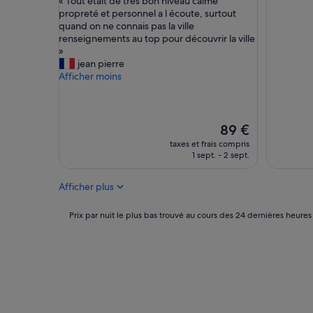
« Tout était de très bon niveau calme
10,
10,
T
propreté et personnel a l écoute, surtout
Merveilleux,
Très
o
quand on ne connais pas la ville
(477 avis)
bien,
u
renseignements au top pour découvrir la ville
(345 avis
t
»
é
jean pierre
t
Afficher moins
a
i
t
d
Le
89 €
e
nouveau
taxes et frais compris
t
prix
1 sept. - 2 sept.
r
est
è
de
Afficher plus
s
89 €
b
o
Prix
Prix par nuit le plus bas trouvé au cours des 24 dernières heures
n
par
n
nuit
i
le
v
plus
e
bas
a
trouvé
u
au