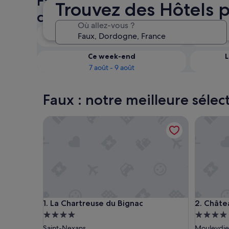
Faux : vérifiez la disponibili
Trouvez des Hôtels p
chers
Où allez-vous ?
Ce soir
6 août - 7 août
Ce week-end
L
7 août - 9 août
Faux : notre meilleure séle
La Chartreuse du Bignac
Château 
La Chartreuse du Bignac
Château 
1. La Chartreuse du Bignac
2. Châte
Hébergement
Héberge
4.0 étoiles
4.0 étoil
Saint-Nexans
Mouleydie