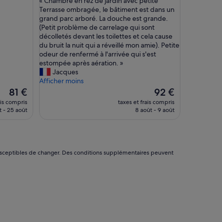
« Chambre en rez de jardin avec petite
10,
C
Terrasse ombragée, le bâtiment est dans un
Très
h
grand parc arboré. La douche est grande.
bien,
a
(Petit problème de carrelage qui sont
(104 avis)
m
décolletés devant les toilettes et cela cause
b
du bruit la nuit qui a réveillé mon amie). Petite
r
odeur de renfermé à l'arrivée qui s'est
e
estompée après aération. »
e
Jacques
n
Afficher moins
r
Le
Le
81 €
92 €
e
nouveau
nouveau
ais compris
taxes et frais compris
z
prix
prix
t - 25 août
8 août - 9 août
d
est
est
e
de
de
j
81 €
92 €
a
r
nt susceptibles de changer. Des conditions supplémentaires peuvent
d
i
n
a
v
e
c