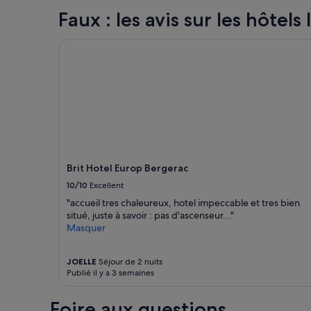
c
cours
a
Faux : les avis sur les hôtels 
des
l
24 dernières
m
heures
Brit Hotel Europ Bergerac
e
sur
p
la
r
base
o
d’un
p
séjour
r
d’une
e
nuit
t
pour
é
2 adultes.
e
Les
Brit Hotel Europ Bergerac
t
prix
10/10
Excellent
p
et
e
la
"accueil tres chaleureux, hotel impeccable et tres bien
r
disponibilité
situé, juste à savoir : pas d'ascenseur..."
s
sont
Masquer
o
susceptibles
n
de
JOELLE
Séjour de 2 nuits
n
changer.
Publié il y a 3 semaines
e
Des
l
conditions
a
supplémentaires
Foire aux questions