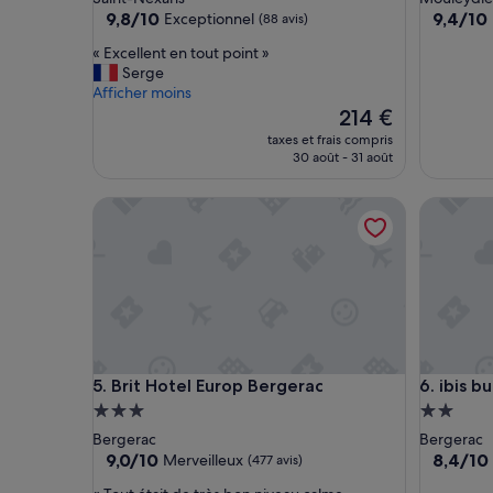
9.8
9.4
9,8/10
9,4/10
Exceptionnel
(88 avis)
sur
sur
«
« Excellent en tout point »
10,
10,
E
Serge
Exceptionnel,
Exceptio
x
Afficher moins
(88 avis)
(97 avis)
c
Le
214 €
e
nouveau
taxes et frais compris
l
prix
30 août - 31 août
l
est
e
de
Brit Hotel Europ Bergerac
ibis bud
n
214 €
t
e
n
t
o
u
t
p
Brit Hotel Europ Bergerac
ibis bud
5. Brit Hotel Europ Bergerac
6. ibis 
o
i
Hébergement
Héberge
n
3.0 étoiles
2.0 étoil
Bergerac
Bergerac
t
9.0
8.4
9,0/10
8,4/10
Merveilleux
(477 avis)
»
sur
sur
«