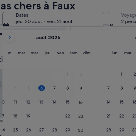
té des Hôtels pas
as chers à Faux
Dates
Voyag
Demain
jeu. 20 août - ven. 21 août
2 pers
7 août - 8 août
Les
e week-end prochain
août 2026
mois
14 août - 16 août
affichés
sont
lundi
mardi
mercredi
jeudi
vendredi
samedi
dimanche
lundi
m
lun.
mar.
mer.
jeu.
ven.
sam.
dim.
lun.
mar.
ction d’hôtels bon marché
August
2026
et
les Merles
Logis Hôtel et Restaurant Ludi
1
1
2
2
September
2026.
3
4
5
6
7
8
7
8
9
9
10
11
12
13
14
15
14
15
1
16
17
18
19
20
21
22
21
22
2
23
les Merles
Logis Hôtel et Restaurant Ludi
au les Merles
3. Logis Hôtel et Restaurant 
ment
Hébergement
24
25
26
27
28
29
28
29
3
30
es
3.0 étoiles
r
Bergerac