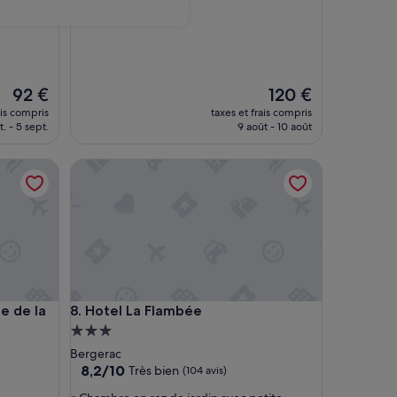
sur
10,
Exceptionnel,
(15 avis)
Le
Le
92 €
120 €
nouveau
nouveau
ais compris
taxes et frais compris
prix
prix
. - 5 sept.
9 août - 10 août
est
est
de
de
 la Croix
Hotel La Flambée
92 €
120 €
 la Croix
Hotel La Flambée
e de la
8. Hotel La Flambée
Hébergement
3.0 étoiles
Bergerac
8.2
8,2/10
Très bien
(104 avis)
sur
«