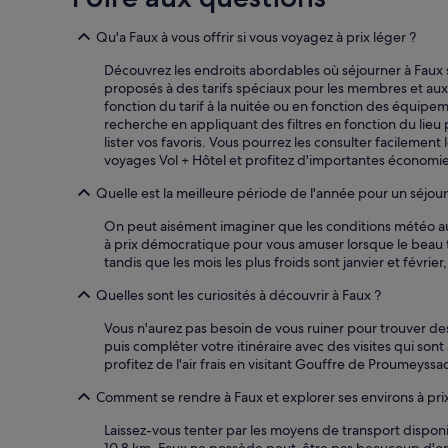
l
peuvent
é
s’appliquer.
Qu'a Faux à vous offrir si vous voyagez à prix léger ?
c
o
Découvrez les endroits abordables où séjourner à Faux 
u
proposés à des tarifs spéciaux pour les membres et aux t
t
fonction du tarif à la nuitée ou en fonction des équipem
e
recherche en appliquant des filtres en fonction du lieu 
,
lister vos favoris. Vous pourrez les consulter facilement
s
voyages Vol + Hôtel et profitez d'importantes économi
u
r
Quelle est la meilleure période de l'année pour un séjour 
t
o
On peut aisément imaginer que les conditions météo au
u
à prix démocratique pour vous amuser lorsque le beau t
t
tandis que les mois les plus froids sont janvier et fév
q
u
Quelles sont les curiosités à découvrir à Faux ?
a
n
Vous n'aurez pas besoin de vous ruiner pour trouver des
d
puis compléter votre itinéraire avec des visites qui son
o
profitez de l'air frais en visitant Gouffre de Proumeyssa
n
Comment se rendre à Faux et explorer ses environs à prix
n
e
Laissez-vous tenter par les moyens de transport disponi
c