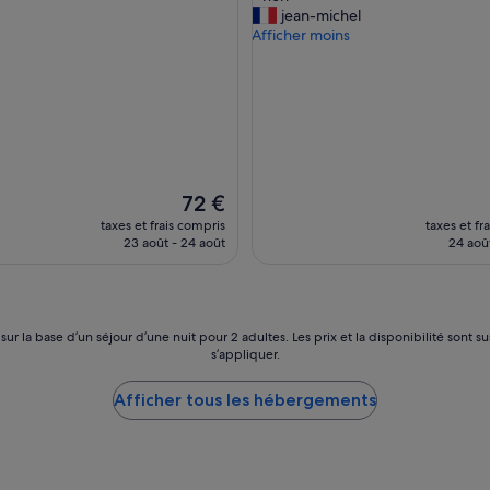
n
jean-michel
Exceptionnel,
o
Afficher moins
(8 avis)
n
)
»
Le
72 €
nouveau
taxes et frais compris
taxes et fr
prix
23 août - 24 août
24 aoû
est
de
72 €
 sur la base d’un séjour d’une nuit pour 2 adultes. Les prix et la disponibilité so
s’appliquer.
Afficher tous les hébergements