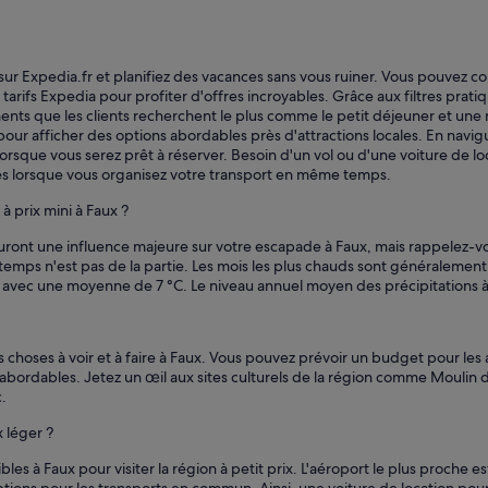
sur Expedia.fr et planifiez des vacances sans vous ruiner. Vous pouvez 
arifs Expedia pour profiter d'offres incroyables. Grâce aux filtres prat
ents que les clients recherchent le plus comme le petit déjeuner et une 
pour afficher des options abordables près d'attractions locales. En navigu
 lorsque vous serez prêt à réserver. Besoin d'un vol ou d'une voiture de l
es lorsque vous organisez votre transport en même temps.
à prix mini à Faux ?
ront une influence majeure sur votre escapade à Faux, mais rappelez-v
emps n'est pas de la partie. Les mois les plus chauds sont généralement
rier, avec une moyenne de 7 °C. Le niveau annuel moyen des précipitations
 choses à voir et à faire à Faux. Vous pouvez prévoir un budget pour les 
t abordables. Jetez un œil aux sites culturels de la région comme Moulin 
c.
 léger ?
bles à Faux pour visiter la région à petit prix. L'aéroport le plus proch