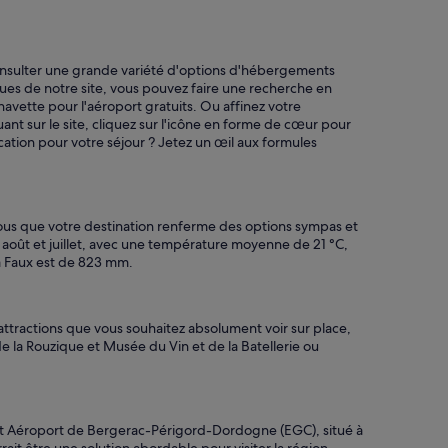
b
â
t
i
consulter une grande variété d'options d'hébergements
m
iques de notre site, vous pouvez faire une recherche en
e
navette pour l'aéroport gratuits. Ou affinez votre
n
ant sur le site, cliquez sur l'icône en forme de cœur pour
t
ocation pour votre séjour ? Jetez un œil aux formules
e
s
t
d
a
ous que votre destination renferme des options sympas et
n
 août et juillet, avec une température moyenne de 21 °C,
s
 à Faux est de 823 mm.
u
n
g
r
attractions que vous souhaitez absolument voir sur place,
a
de la Rouzique et Musée du Vin et de la Batellerie ou
n
d
p
a
e est Aéroport de Bergerac-Périgord-Dordogne (EGC), situé à
r