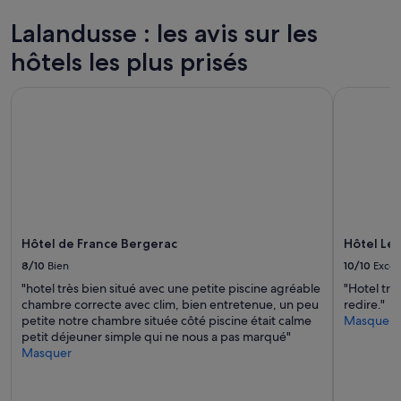
nuit
pour
Lalandusse : les avis sur les
2 adultes.
hôtels les plus prisés
Les
prix
et
Hôtel de France Bergerac
Hôtel Le 
la
disponibilité
sont
susceptibles
de
changer.
Des
conditions
supplémentaires
Hôtel de France Bergerac
Hôtel Le
peuvent
s’appliquer.
8/10
Bien
10/10
Excel
"hotel très bien situé avec une petite piscine agréable
"Hotel trè
chambre correcte avec clim, bien entretenue, un peu
redire."
petite notre chambre située côté piscine était calme
Masquer
petit déjeuner simple qui ne nous a pas marqué"
Masquer