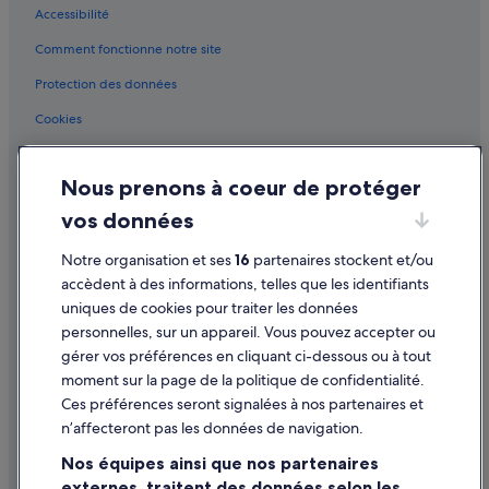
Accessibilité
Eymet : Maisons de ville
Comment fonctionne notre site
Eymet : Palaces
Eymet : Ranchs
Protection des données
Eymet : Complexes hôteliers
Cookies
Faux : hôtels Hôtels pas chers
Conditions générales d'utilisation
Faux : hôtels
Nous prenons à coeur de protéger
Mentions légales / Nous contacter
Fonroque : Châteaux
vos données
Directives de contenu et signalement de contenus
Garonne : hôtels Hôtels de luxe
Notre organisation et ses
16
partenaires stockent et/ou
Aide
Bergerac-Périgord-Dordogne : hôtels à proximité
accèdent à des informations, telles que les identifiants
uniques de cookies pour traiter les données
Issigeac : Agrotourisme
Assistance
personnelles, sur un appareil. Vous pouvez accepter ou
Issigeac : Chambres d’hôtes
Annuler votre vol
gérer vos préférences en cliquant ci-dessous ou à tout
Issigeac : Maison d’hôtes
moment sur la page de la politique de confidentialité.
Annuler une réservation d'hôtel ou de location de vacances
Ces préférences seront signalées à nos partenaires et
Issigeac : hôtels
Délais de remboursement
n’affecteront pas les données de navigation.
Issigeac : Maisons de ville
Utiliser un bon de réduction Expedia
Nos équipes ainsi que nos partenaires
Issigeac : Palaces
externes, traitent des données selon les
Documents de voyage internationaux