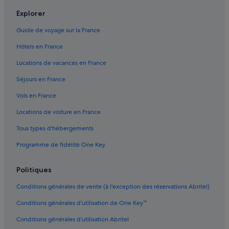
Cancon : hôtels
Explorer
Castillonnès : Chambres d’hôtes
Guide de voyage sur la France
Castillonnès : Châteaux
Hôtels en France
Castillonnès : hôtels
Locations de vacances en France
Castillonnès : Palaces
Séjours en France
Castillonnès : Complexes hôteliers
Vols en France
Château de Bridoire : hôtels à proximité
Locations de voiture en France
Château de Monbazillac : hôtels à proximité
Tous types d'hébergements
Conne-De-Labarde : hôtels
Programme de fidélité One Key
Cours-De-Pile : hôtels
Eymet : Appart’hôtels
Politiques
Eymet : Chambres d’hôtes
Conditions générales de vente (à l’exception des réservations Abritel)
Eymet : hôtels Hôtels romantiques
Conditions générales d’utilisation de One Key™
Eymet : hôtels
Conditions générales d’utilisation Abritel
Eymet : Lodges