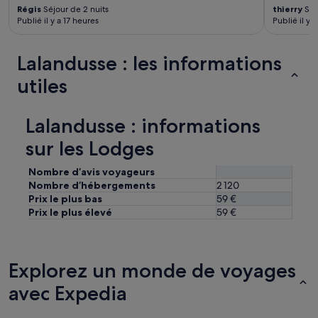
Régis
Séjour de 2 nuits
thierry
Séj
Publié il y a 17 heures
Publié il y a
Lalandusse : les informations
utiles
Lalandusse : informations
sur les Lodges
Nombre d’avis voyageurs
Nombre d’hébergements
2 120
Prix le plus bas
59 €
Prix le plus élevé
59 €
Explorez un monde de voyages
avec Expedia