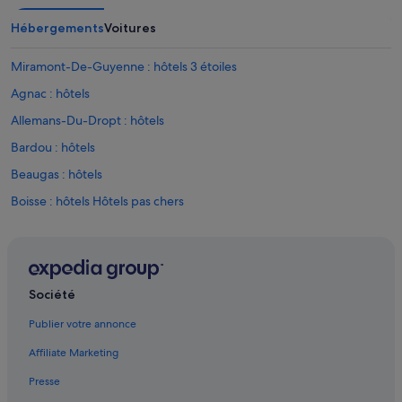
Hébergements
Voitures
Miramont-De-Guyenne : hôtels 3 étoiles
Agnac : hôtels
Allemans-Du-Dropt : hôtels
Bardou : hôtels
Beaugas : hôtels
Boisse : hôtels Hôtels pas chers
Boisse : hôtels
Boudy-De-Beauregard : hôtels Hôtels pas chers
Boudy-De-Beauregard : hôtels
Société
Bouniagues : hôtels
Publier votre annonce
Cambes : hôtels
Affiliate Marketing
Cancon : hôtels Hôtels acceptant les animaux de compagnie
Presse
Cancon : hôtels Hôtels avec parking