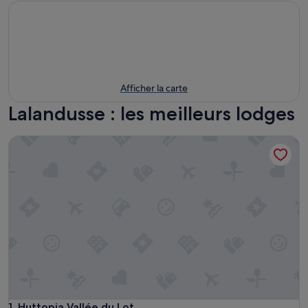
Afficher la carte
Lalandusse : les meilleurs lodges
Huttopia Vallée du Lot
Huttopia Vallée du Lot
1. Huttopia Vallée du Lot