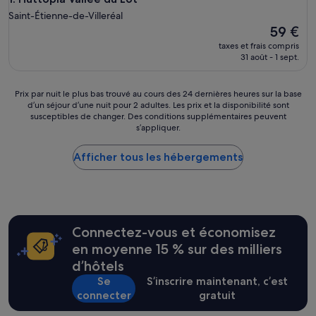
Saint-Étienne-de-Villeréal
Le
59 €
nouveau
taxes et frais compris
prix
31 août - 1 sept.
est
de
59 €
Prix
Prix par nuit le plus bas trouvé au cours des 24 dernières heures sur la base
d’un séjour d’une nuit pour 2 adultes. Les prix et la disponibilité sont
par
susceptibles de changer. Des conditions supplémentaires peuvent
nuit
s’appliquer.
le
plus
Afficher tous les hébergements
bas
trouvé
au
cours
des
24 dernières
Connectez-vous et économisez
heures
sur
en moyenne 15 % sur des milliers
la
d’hôtels
base
Se
S’inscrire maintenant, c’est
d’un
connecter
gratuit
séjour
d’une