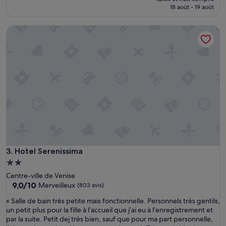
t
prix
18 août - 19 août
t
est
r
de
Hotel Serenissima
è
122 €
s
b
i
e
n
:
c
e
n
t
r
a
l
Hotel Serenissima
3. Hotel Serenissima
,
Hébergement
a
2.0 étoiles
Centre-ville de Venise
c
9.0
9,0/10
Merveilleux
(803 avis)
c
sur
u
«
« Salle de bain très petite mais fonctionnelle. Personnels très gentils,
10,
e
S
un petit plus pour la fille à l’accueil que j’ai eu à l’enregistrement et
Merveilleux,
i
a
par la suite. Petit dej très bien, sauf que pour ma part personnelle,
(803 avis)
l