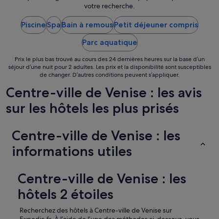
e
a
du 9
votre recherche.
d
s
f
août
o
.
i
Piscine
Spa
Bain à remous
Petit déjeuner compris
n
au 10
A
l
n
t
août.
l
Parc aquatique
a
t
e
i
e
à
Prix le plus bas trouvé au cours des 24 dernières heures sur la base d’un
t
n
l
séjour d’une nuit pour 2 adultes. Les prix et la disponibilité sont susceptibles
l
t
’
de changer. D’autres conditions peuvent s’appliquer.
i
i
a
e
o
Centre-ville de Venise : les avis
c
u
n
c
sur les hôtels les plus prisés
à
,
u
l
i
e
a
l
i
r
Centre-ville de Venise : les
n
l
e
'
q
informations utiles
m
y
u
i
a
e
s
p
j
Centre-ville de Venise : les
e
e
’
d
r
a
hôtels 2 étoiles
e
s
i
l
o
e
a
Recherchez des hôtels à Centre-ville de Venise sur
n
u