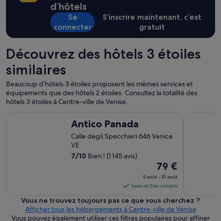
s
d’hôtels
s
x
g
q
Se
S’inscrire maintenant, c’est
e
e
u
t
connecter
gratuit
n
e
c
t
c
h
i
Découvrez des hôtels 3 étoiles
h
a
l
a
m
s
similaires
q
b
,
u
r
u
Beaucoup d’hôtels 3 étoiles proposent les mêmes services et
e
e
n
équipements que des hôtels 2 étoiles. Consultez la totalité des
d
r
p
hôtels 3 étoiles à Centre-ville de Venise.
é
é
e
p
n
Antico Panada
Hotel Mon
t
a
Antico Panada
o
i
r
v
Calle degli Specchieri 646 Venice
t
t
é
VE
p
d
s
l
7
/
10
Bien ! (1 145 avis)
e
e
u
Le
79 €
l
t
s
prix
’
p
9 août - 10 août
p
h
est
r
taxes et frais compris
o
ô
o
de 79 €
u
Vous ne trouvez toujours pas ce que vous cherchez ?
t
p
par
r
Afficher tous les hébergements à Centre-ville de Venise
e
r
nuit
l
Vous pouvez également utiliser ces filtres populaires pour affiner
l