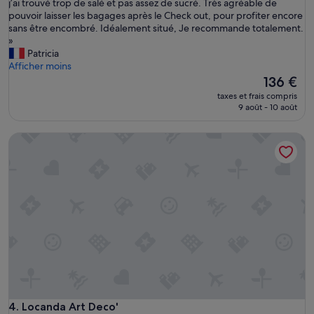
l
j’ai trouvé trop de salé et pas assez de sucré. Très agréable de
p
l
pouvoir laisser les bagages après le Check out, pour profiter encore
a
e
sans être encombré. Idéalement situé, Je recommande totalement.
r
d
»
f
e
Patricia
a
b
Afficher moins
i
a
Le
136 €
t
i
nouveau
/
taxes et frais compris
n
prix
9 août - 10 août
p
t
est
o
r
de
l
Locanda Art Deco'
è
136 €
i
s
/
p
s
e
o
t
u
i
r
t
i
e
a
m
n
a
t
i
(
s
p
f
e
o
Locanda Art Deco'
4. Locanda Art Deco'
u