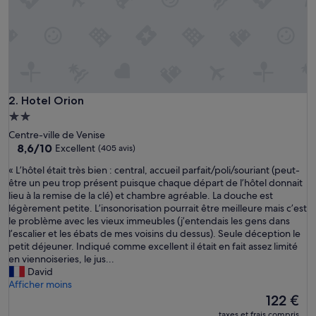
Hotel Orion
2. Hotel Orion
Hébergement
2.0 étoiles
Centre-ville de Venise
8.6
8,6/10
Excellent
(405 avis)
sur
«
« L’hôtel était très bien : central, accueil parfait/poli/souriant (peut-
10,
L
être un peu trop présent puisque chaque départ de l’hôtel donnait
Excellent,
’
lieu à la remise de la clé) et chambre agréable. La douche est
(405 avis)
h
légèrement petite. L’insonorisation pourrait être meilleure mais c’est
ô
le problème avec les vieux immeubles (j’entendais les gens dans
t
l’escalier et les ébats de mes voisins du dessus). Seule déception le
e
petit déjeuner. Indiqué comme excellent il était en fait assez limité
l
en viennoiseries, le jus...
é
David
t
Afficher moins
a
Le
122 €
i
nouveau
taxes et frais compris