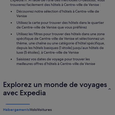
c
Expedia.fr. À l’aide de l’une des méthodes ci-dessous, vous
n
à
l
trouverez facilement des hôtels à Centre-ville de Venise :
e
l
é
s
Découvrez notre sélection d’hôtels à Centre-ville de
’
)
u
Venise
e
e
r
n
Utilisez la carte pour trouver des hôtels dans le quartier
t
p
r
de Centre-ville de Venise que vous préférez
c
l
e
h
a
Utilisez les filtres pour trouver des hôtels dans une zone
g
a
c
spécifique de Centre-ville de Venise et sélectionnez un
i
m
e
thème, une chaîne ou une catégorie d’hôtel spécifique,
s
b
.
depuis les hôtels basiques (1 étoile) jusqu’aux hôtels de
t
r
S
luxe (5 étoiles), à Centre-ville de Venise
r
e
e
e
Saisissez vos dates de voyage pour trouver les
a
u
m
meilleures offres d’hôtels à Centre-ville de Venise
g
l
e
r
e
n
é
u
t
a
n
e
Explorez un monde de voyages
b
e
t
l
d
p
avec Expedia
e
a
a
.
m
r
L
e
l
a
p
a
Hébergements
Vols
Voitures
d
a
s