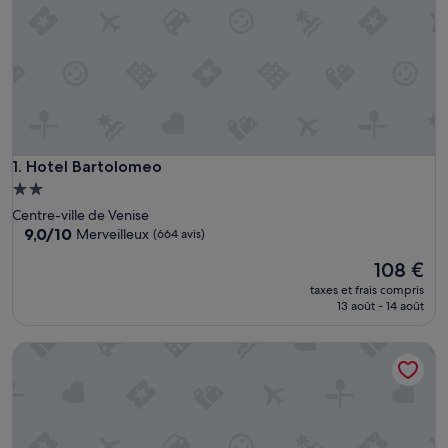
Hotel Bartolomeo
1. Hotel Bartolomeo
Hébergement
2.0 étoiles
Centre-ville de Venise
9.0
9,0/10
Merveilleux
(664 avis)
sur
Le
108 €
10,
nouveau
Merveilleux,
taxes et frais compris
prix
(664 avis)
13 août - 14 août
est
de
Hotel Orion
108 €