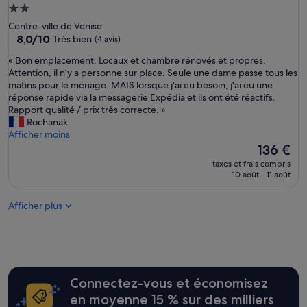
n
t
Hébergement
c
-
2.0 étoiles
Centre-ville de Venise
t
ê
8.0
8,0/10
Très bien
(4 avis)
i
t
sur
o
r
«
« Bon emplacement. Locaux et chambre rénovés et propres.
10,
n
e
B
Attention, il n'y a personne sur place. Seule une dame passe tous les
Très
n
u
o
matins pour le ménage. MAIS lorsque j'ai eu besoin, j'ai eu une
bien,
e
n
n
réponse rapide via la messagerie Expédia et ils ont été réactifs.
(4 avis)
l
p
e
Rapport qualité / prix très correcte. »
l
e
m
Rochanak
e
u
p
Afficher moins
.
t
l
Le
136 €
P
r
a
nouveau
e
taxes et frais compris
o
c
prix
10 août - 11 août
r
p
e
est
s
p
m
de
o
r
Afficher plus
e
136 €
n
é
n
n
s
t
e
e
.
l
n
L
s
t
o
t
p
Connectez-vous et économisez
c
r
u
a
en moyenne 15 % sur des milliers
è
i
u