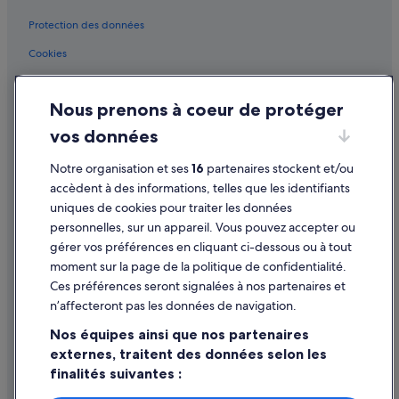
n
,
Venise : hôtels Hôtels avec Wi-Fi
Protection des données
e
t
Venise : hôtels Hôtels avec parc aquatique
Cookies
u
Venise : hôtels Hôtels familiaux
Conditions générales d'utilisation
n
j
Venise : hôtels Hôtels avec restaurant
Nous prenons à coeur de protéger
Mentions légales / Nous contacter
a
r
Venise : hôtels Hôtels avec centre de fitness
vos données
Directives de contenu et signalement de contenus
d
Venise : hôtels Hôtels tout compris
i
Notre organisation et ses
16
partenaires stockent et/ou
n
Aide
Venise : hôtels
accèdent à des informations, telles que les identifiants
i
uniques de cookies pour traiter les données
n
Église de la Madonna dell'Orto : hôtels à proximité
Assistance
personnelles, sur un appareil. Vous pouvez accepter ou
t
Église Santa Maria del Giglio : hôtels à proximité
Annuler votre vol
é
gérer vos préférences en cliquant ci-dessous ou à tout
r
moment sur la page de la politique de confidentialité.
Opéra La Fenice : hôtels à proximité
Annuler une réservation d'hôtel ou de location de vacances
i
Ces préférences seront signalées à nos partenaires et
e
Palais Ca' Rezzonico : hôtels à proximité
Délais de remboursement
n’affecteront pas les données de navigation.
u
Palais des Doges : hôtels à proximité
r
Utiliser un bon de réduction Expedia
Nos équipes ainsi que nos partenaires
a
Palais Grassi : hôtels à proximité
externes, traitent des données selon les
Documents de voyage internationaux
g
r
finalités suivantes :
Place Campo San Stefano : hôtels à proximité
é