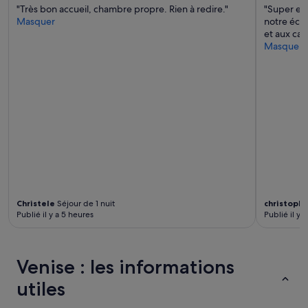
s’appliquer.
"Très bon accueil, chambre propre. Rien à redire."
"Super emp
l
Masquer
notre éco
e
et aux ca
s
Masquer
t
b
i
e
n
p
l
a
c
é
,
p
r
Christele
Séjour de 1 nuit
christoph
è
Publié il y a 5 heures
Publié il y a
s
d
e
l
Venise : les informations
a
p
utiles
l
a