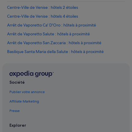
d
e
Centre-Ville de Venise : hôtels 2 étoiles
t
r
Centre-Ville de Venise : hôtels 4 étoiles
a
Arrêt de Vaporetto Ca' D'Oro : hôtels à proximité
n
s
Arrêt de Vaporetto Salute : hôtels à proximité
p
o
Arrêt de Vaporetto San Zaccaria : hôtels à proximité
r
Basilique Santa Maria della Salute : hôtels à proximité
t
,
Calle Larga XXII Marzo : hôtels à proximité
a
v
Campanile de Saint-Marc : hôtels à proximité
e
Campo Santa Margherita : hôtels à proximité
c
Société
b
Casino de Venise : hôtels à proximité
e
Publier votre annonce
a
Centre commercial T Fondaco Dei Tedeschi : hôtels à proximité
u
Affiliate Marketing
Centre-Ville de Venise : hôtels Hôtels avec parking
c
Presse
o
Centre-Ville de Venise : hôtels Hôtels avec suites
u
p
Centre-Ville de Venise : hôtels Hôtels-boutiques
Explorer
d
Centre-Ville de Venise : hôtels Hôtels LGBTQIA+ friendly