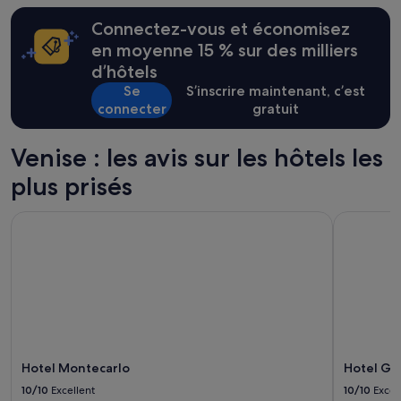
i
24 dernières
Connectez-vous et économisez
q
heures
u
sur
en moyenne 15 % sur des milliers
e
la
d’hôtels
e
base
Se
S’inscrire maintenant, c’est
t
d’un
a
connecter
gratuit
séjour
c
d’une
c
nuit
Venise : les avis sur les hôtels les
u
pour
e
2 adultes.
plus prisés
i
Les
l
prix
Hotel Montecarlo
Hotel Gue
l
et
a
la
n
disponibilité
t
sont
e
susceptibles
.
de
L
changer.
'
Des
h
conditions
ô
Hotel Montecarlo
Hotel Gu
supplémentaires
t
peuvent
10/10
Excellent
10/10
Excel
e