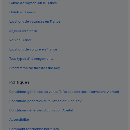
e
Guide de voyage sur la France
c
Centre-Ville de Venise : hôtels Hôtels romantiques
h
Hôtels en France
a
Centre-Ville de Venise : hôtels Hôtels safari
r
Locations de vacances en France
Centre-Ville de Venise : hôtels Hôtels pour faire du shopping
m
Séjours en France
e
Centre-Ville de Venise : hôtels
d
Vols en France
a
Vénétie : hôtels Hôtels avec bar
n
Locations de voiture en France
Vénétie : hôtels Hôtels avec Wi-Fi
s
u
Tous types d'hébergements
Vénétie : hôtels Hôtels de plage
n
Programme de fidélité One Key
s
Vénétie : hôtels Hôtels avec parc aquatique
t
Vénétie : hôtels Hôtels d’aventure
y
Politiques
l
Vénétie : hôtels Hôtels tout compris
e
Conditions générales de vente (à l’exception des réservations Abritel)
v
Vénétie : hôtels Hôtels pas chers
é
Conditions générales d’utilisation de One Key™
Vénétie : hôtels
n
i
Conditions générales d’utilisation Abritel
Venise : hôtels Hôtels avec bar
t
Accessibilité
i
Venise : hôtels Hôtels avec parking
e
Comment fonctionne notre site
Venise : hôtels Hôtels avec suites