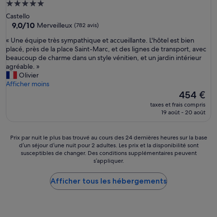
Hébergement
5.0 étoiles
Castello
9.0
9,0/10
Merveilleux
(782 avis)
sur
«
« Une équipe très sympathique et accueillante. L'hôtel est bien
10,
U
placé, près de la place Saint-Marc, et des lignes de transport, avec
Merveilleux,
n
beaucoup de charme dans un style vénitien, et un jardin intérieur
(782 avis)
e
agréable. »
é
Olivier
q
Afficher moins
u
Le
454 €
i
nouveau
taxes et frais compris
p
prix
19 août - 20 août
e
est
t
de
r
454 €
Prix
Prix par nuit le plus bas trouvé au cours des 24 dernières heures sur la base
è
d’un séjour d’une nuit pour 2 adultes. Les prix et la disponibilité sont
par
s
susceptibles de changer. Des conditions supplémentaires peuvent
nuit
s’appliquer.
s
le
y
plus
m
Afficher tous les hébergements
bas
p
trouvé
a
au
t
cours
h
des