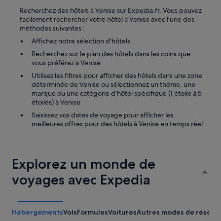
c
Recherchez des hôtels à Venise sur Expedia.fr. Vous pouvez
e
facilement rechercher votre hôtel à Venise avec l'une des
S
méthodes suivantes :
a
Affichez notre sélection d'hôtels
i
n
Recherchez sur le plan des hôtels dans les coins que
t
vous préférez à Venise
-
Utilisez les filtres pour afficher des hôtels dans une zone
M
déterminée de Venise ou sélectionnez un thème, une
a
marque ou une catégorie d'hôtel spécifique (1 étoile à 5
r
étoiles) à Venise
c
,
Saisissez vos dates de voyage pour afficher les
e
meilleures offres pour des hôtels à Venise en temps réel
t
d
e
s
Explorez un monde de
l
voyages avec Expedia
i
g
n
e
s
Hébergements
Vols
Formules
Voitures
Autres modes de réserva