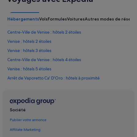
s
t
c
Hébergements
Vols
Formules
Voitures
Autres modes de réserva
o
m
p
Centre-Ville de Venise : hôtels 2 étoiles
l
Venise : hôtels 2 étoiles
e
t
Venise : hôtels 3 étoiles
a
v
Centre-Ville de Venise : hôtels 4 étoiles
e
Venise : hôtels 5 étoiles
c
d
Arrêt de Vaporetto Ca' D'Oro : hôtels à proximité
e
s
Arrêt de Vaporetto Salute : hôtels à proximité
p
Arrêt de Vaporetto San Zaccaria : hôtels à proximité
r
o
Basilique Santa Maria della Salute : hôtels à proximité
d
Société
u
Castello : hôtels
i
Publier votre annonce
Centre commercial T Fondaco Dei Tedeschi : hôtels à proximité
t
s
Affiliate Marketing
Centre-Ville de Venise : hôtels Hôtels avec parking
f