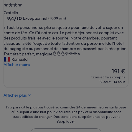
b
u
Hébergement
r
r
4.0 étoiles
Castello
e
s
9.4
9,4/10
Exceptionnel
(1 009 avis)
t
o
sur
r
u
«
« Tout le personnel se plie en quatre pour faire de votre séjour un
10,
è
t
T
conte de fée. Ce fût notre cas. Le petit déjeuner est complet avec
Exceptionnel,
s
o
o
des produits frais, et avec le sourire. Notre chambre, pourtant
(1 009 avis)
p
u
u
classique, a été l'objet de toute l'attention du personnel de l'hôtel,
r
s
t
du bagagiste au personnel de chambre en passant par la réception.
o
l
l
Tout était parfait, magique👌👌👌🌹🌹🌹 »
p
e
e
Romuald
r
s
p
Afficher moins
e
j
e
Le
191 €
P
o
r
nouveau
e
taxes et frais compris
u
s
prix
12 août - 13 août
t
r
o
est
i
s
n
de
t
.
Afficher plus
n
191 €
d
P
e
é
e
l
Prix
Prix par nuit le plus bas trouvé au cours des 24 dernières heures sur la base
j
t
s
d’un séjour d’une nuit pour 2 adultes. Les prix et la disponibilité sont
par
e
i
susceptibles de changer. Des conditions supplémentaires peuvent
e
nuit
u
t
s’appliquer.
p
le
n
d
l
plus
e