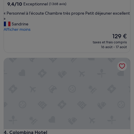
9.4
9,4/10
Exceptionnel
(1 368 avis)
e
sur
t
«
« Personnel à l’écoute Chambre très propre Petit déjeuner excellent
10,
t
P
»
Exceptionnel,
e
e
Sandrine
(1 368 avis)
s
r
Afficher moins
c
s
Le
129 €
h
o
nouveau
a
taxes et frais compris
n
prix
16 août - 17 août
n
n
est
g
e
de
e
Colombina Hotel
l
129 €
s
à
t
l
o
’
u
é
s
c
l
o
e
u
s
t
d
e
e
C
u
h
x
a
j
m
Colombina Hotel
4. Colombina Hotel
o