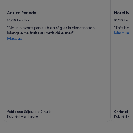
e
Des
s
conditions
é
Antico Panada
Hotel Mo
supplémentaires
j
peuvent
10/10
Excellent
10/10
Excel
o
s’appliquer.
"Nous n'avons pas su bien régler la climatisation,
"Très bon 
u
Manque de fruits au petit déjeuner"
Masquer
r
Masquer
u
n
c
o
n
t
e
d
e
f
é
e
.
C
fabienne
Séjour de 2 nuits
Christele
S
e
Publié il y a 1 heure
Publié il y 
f
û
t