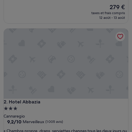
sur
Le
279 €
10,
nouveau
Exceptionnel,
taxes et frais compris
prix
(1 008 avis)
12 août - 13 août
est
de
Hotel Abbazia
279 €
Hotel Abbazia
2. Hotel Abbazia
Hébergement
3.0 étoiles
Cannaregio
9.2
9,2/10
Merveilleux
(1 005 avis)
sur
«
« Chambre propre, draps, serviettes changes tous les deux jours ou
10,