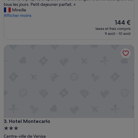
C
tous les jours. Petit dejeuner parfait. »
Merveilleux,
h
Mireille
(1 005 avis)
a
Afficher moins
m
Le
144 €
b
nouveau
taxes et frais compris
r
prix
9 août - 10 août
e
est
p
de
Hotel Montecarlo
r
144 €
o
p
r
e
,
d
r
a
p
s
,
s
e
Hotel Montecarlo
3. Hotel Montecarlo
r
Hébergement
v
3.0 étoiles
Centre-ville de Venise
i