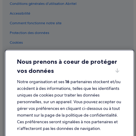
Conditions générales d’utilisation Abritel
e
Vénétie : hôtels
c
Accessibilité
Venise : hôtels Hôtels avec parking
h
a
Comment fonctionne notre site
Venise : hôtels Hôtels avec suites
m
b
Venise : hôtels Hôtels de luxe
Protection des données
r
Venise : hôtels Hôtels familiaux
e
Cookies
,
Venise : hôtels Hôtels avec restaurant
Conditions générales d'utilisation
p
o
Venise : hôtels Hôtels pas chers
Nous prenons à coeur de protéger
Mentions légales / Nous contacter
u
Venise : hôtels
r
vos données
Directives de contenu et signalement de contenus
t
Dorsoduro : hôtels
a
Notre organisation et ses
16
partenaires stockent et/ou
n
Aide
Église de la Madonna dell'Orto : hôtels à proximité
accèdent à des informations, telles que les identifiants
t
uniques de cookies pour traiter les données
Église San Zaccaria : hôtels à proximité
Assistance
c
personnelles, sur un appareil. Vous pouvez accepter ou
l
Gare de Venise-Santa-Lucia : Agrotourisme
Annuler votre vol
a
gérer vos préférences en cliquant ci-dessous ou à tout
s
Gare de Venise-Santa-Lucia : Hôtels capsule
moment sur la page de la politique de confidentialité.
Annuler une réservation d'hôtel ou de location de vacances
s
Ces préférences seront signalées à nos partenaires et
Grand Canal : hôtels à proximité
i
Délais de remboursement
n’affecteront pas les données de navigation.
q
Île La Giudecca : hôtels
u
Utiliser un bon de réduction Expedia