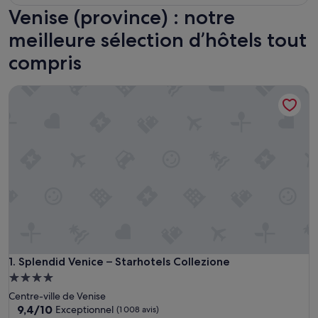
Venise (province) : notre
meilleure sélection d’hôtels tout
compris
Splendid Venice – Starhotels Collezione
Splendid Venice – Starhotels Collezione
1. Splendid Venice – Starhotels Collezione
Hébergement
4.0 étoiles
Centre-ville de Venise
9.4
9,4/10
Exceptionnel
(1 008 avis)