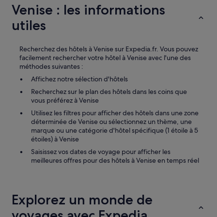
n
Venise : les informations
o
t
utiles
r
e
c
Recherchez des hôtels à Venise sur Expedia.fr. Vous pouvez
a
facilement rechercher votre hôtel à Venise avec l'une des
s
méthodes suivantes :
.
Affichez notre sélection d'hôtels
L
e
Recherchez sur le plan des hôtels dans les coins que
p
vous préférez à Venise
e
Utilisez les filtres pour afficher des hôtels dans une zone
t
déterminée de Venise ou sélectionnez un thème, une
i
marque ou une catégorie d'hôtel spécifique (1 étoile à 5
t
étoiles) à Venise
d
Saisissez vos dates de voyage pour afficher les
é
meilleures offres pour des hôtels à Venise en temps réel
j
e
u
n
e
Explorez un monde de
r
voyages avec Expedia
e