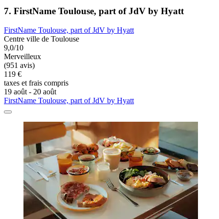
7. FirstName Toulouse, part of JdV by Hyatt
FirstName Toulouse, part of JdV by Hyatt
Centre ville de Toulouse
9,0/10
Merveilleux
(951 avis)
119 €
taxes et frais compris
19 août - 20 août
FirstName Toulouse, part of JdV by Hyatt