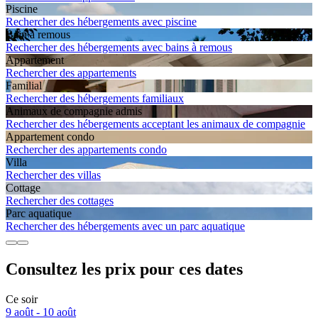
Piscine
Rechercher des hébergements avec piscine
Bain à remous
Rechercher des hébergements avec bains à remous
Apparte­ment
Rechercher des appartements
Familial
Rechercher des hébergements familiaux
Animaux de compagnie admis
Rechercher des hébergements acceptant les animaux de compagnie
Apparte­ment condo
Rechercher des appartements condo
Villa
Rechercher des villas
Cottage
Rechercher des cottages
Parc aquatique
Rechercher des hébergements avec un parc aquatique
Consultez les prix pour ces dates
Ce soir
9 août - 10 août