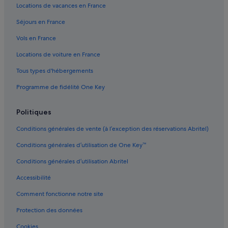
Locations de vacances en France
Lacroix-Falgarde : Complexes hôteliers
Séjours en France
Lafourguette : hôtels Hôtels de plage
Vols en France
Lafourguette : hôtels Hôtels d’aventure
Locations de voiture en France
Lafourguette : hôtels Hôtels pas chers
Tous types d'hébergements
Mirail-Reynerie-Bellefontaine : hôtels Hôtels avec Wi-Fi
Programme de fidélité One Key
Mirail-Reynerie-Bellefontaine : hôtels Hôtels historiques
Mirail-Reynerie-Bellefontaine : hôtels Hôtels pour faire du shopping
Politiques
Oncopole : hôtels à proximité
Conditions générales de vente (à l’exception des réservations Abritel)
Pech-David : hôtels Hôtels pas chers
Conditions générales d’utilisation de One Key™
Pech-David : hôtels
Conditions générales d’utilisation Abritel
Pinsaguel : Appart’hôtels
Accessibilité
Pinsaguel : Châteaux
Comment fonctionne notre site
Pinsaguel : hôtels
Portet-Sur-Garonne : Appart’hôtels
Protection des données
Portet-Sur-Garonne : Châteaux
Cookies