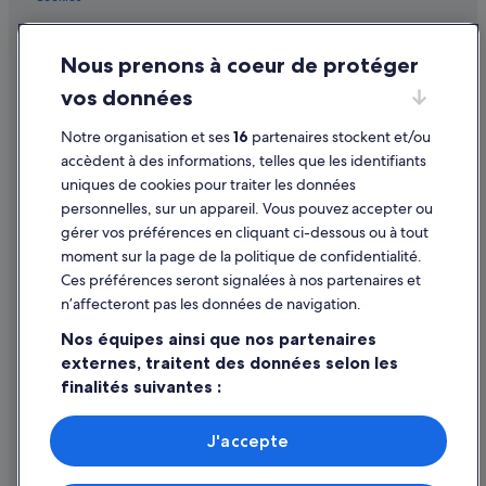
Portet-Sur-Garonne : Maison d’hôtes
Conditions générales d'utilisation
Portet-Sur-Garonne : hôtels Hôtels acceptant les animaux de
Nous prenons à coeur de protéger
Mentions légales / Nous contacter
compagnie
vos données
Directives de contenu et signalement de contenus
Portet-Sur-Garonne : hôtels Hôtels avec climatisation
Notre organisation et ses
16
partenaires stockent et/ou
Portet-Sur-Garonne : hôtels Hôtels avec suites
Aide
accèdent à des informations, telles que les identifiants
Portet-Sur-Garonne : hôtels Hôtels d’affaires
uniques de cookies pour traiter les données
Assistance
personnelles, sur un appareil. Vous pouvez accepter ou
Portet-Sur-Garonne : hôtels Hôtels LGBTQIA+ friendly
Annuler votre vol
gérer vos préférences en cliquant ci-dessous ou à tout
Portet-Sur-Garonne : hôtels Hôtels avec spa
moment sur la page de la politique de confidentialité.
Annuler une réservation d'hôtel ou de location de vacances
Portet-Sur-Garonne : hôtels Hôtels avec bains à remous
Ces préférences seront signalées à nos partenaires et
Délais de remboursement
n’affecteront pas les données de navigation.
Portet-Sur-Garonne : hôtels Hôtels pas chers
Utiliser un bon de réduction Expedia
Nos équipes ainsi que nos partenaires
Portet-Sur-Garonne : hôtels
externes, traitent des données selon les
Documents de voyage internationaux
Ramonville-Saint-Agne : Appart’hôtels
finalités suivantes :
Ramonville-Saint-Agne : Chambres d’hôtes
Utiliser des données de géolocalisation précises. Analyser
activement les caractéristiques de l’appareil pour
Ramonville-Saint-Agne : Châteaux
J'accepte
l’identification. Stocker et/ou accéder à des informations
Parmi les moyens de paiement acceptés sur expedia.fr figurent :
Ramonville-Saint-Agne : Maison d’hôtes
sur un appareil. Publicités et contenu personnalisés,
American Express, Diner’s Club International, Mastercard, Visa, Visa