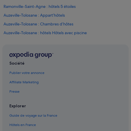
Ramonville-Saint-Agne : hôtels 5 étoiles
Auzeville-Tolosane : Appart’hôtels
Auzeville-Tolosane : Chambres d’hôtes
Auzeville-Tolosane : hôtels Hôtels avec piscine
Auzeville-Tolosane : hôtels Hôtels pas chers
Auzeville-Tolosane : hôtels
Auzeville-Tolosane : Maisons de campagne
Société
Auzeville-Tolosane : Complexes hôteliers
Publier votre annonce
Croix de Pierre - Route d'Espagne : hôtels
Affiliate Marketing
Lacroix-Falgarde : Appart’hôtels
Presse
Lacroix-Falgarde : Chambres d’hôtes
Lacroix-Falgarde : Châteaux
Explorer
Lacroix-Falgarde : Maison d’hôtes
Guide de voyage sur la France
Lacroix-Falgarde : Maisons de campagne
Hôtels en France
Lacroix-Falgarde : Maisons de ville