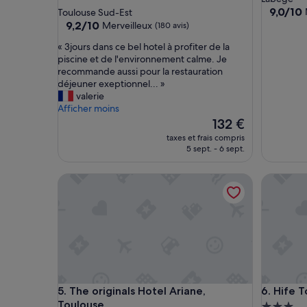
4.0 étoiles
9.0
9,0/10
Toulouse Sud-Est
sur
9.2
9,2/10
Merveilleux
(180 avis)
10,
sur
«
« 3jours dans ce bel hotel à profiter de la
Merveill
10,
3
piscine et de l'environnement calme. Je
(252 avis
Merveilleux,
j
recommande aussi pour la restauration
(180 avis)
o
déjeuner exeptionnel... »
u
valerie
r
Afficher moins
s
Le
132 €
d
nouveau
taxes et frais compris
a
prix
5 sept. - 6 sept.
n
est
s
de
The originals Hotel Ariane, Toulouse
Hife Tou
c
132 €
e
b
e
l
h
o
t
e
The originals Hotel Ariane, Toulouse
Hife Tou
5. The originals Hotel Ariane,
6. Hife 
l
Toulouse
à