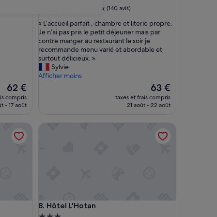
9.0
9,0/10
Merveilleux
(140 avis)
sur
«
« L’accueil parfait , chambre et literie propre.
10,
L
Je n’ai pas pris le petit déjeuner mais par
Merveilleux,
’
contre manger au restaurant le soir je
(140 avis)
a
recommande menu varié et abordable et
c
surtout délicieux. »
c
Sylvie
u
Afficher moins
e
Le
Le
62 €
63 €
i
nouveau
nouveau
ais compris
taxes et frais compris
l
prix
prix
t - 17 août
21 août - 22 août
p
est
est
a
de
de
Hôtel L'Hotan
r
62 €
63 €
f
a
i
t
,
c
h
a
Hôtel L'Hotan
8. Hôtel L'Hotan
m
b