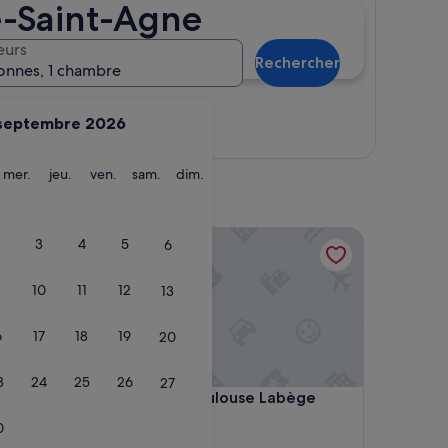
e-Saint-Agne
eurs
Rechercher
onnes, 1 chambre
septembre 2026
Afficher la carte
ardi
mercredi
jeudi
vendredi
samedi
dimanche
mer.
jeu.
ven.
sam.
dim.
ec un restaurant
bege Innopole
Ibis Budget Toulouse Labège
3
4
5
6
10
11
12
13
6
17
18
19
20
3
24
25
26
27
bege Innopole
Ibis Budget Toulouse Labège
 Labege
4. Ibis Budget Toulouse Labège
Hébergement
0
2.0 étoiles
Labege