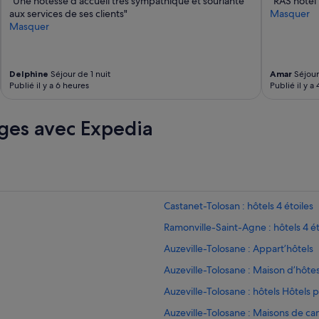
"Une hôtesse d’accueil très sympathique et souriante
"RAS hotel
aux services de ses clients"
Masquer
Masquer
Delphine
Séjour de 1 nuit
Amar
Séjour 
Publié il y a 6 heures
Publié il y a 
ges avec Expedia
Castanet-Tolosan : hôtels 4 étoiles
Ramonville-Saint-Agne : hôtels 4 ét
Auzeville-Tolosane : Appart’hôtels
Auzeville-Tolosane : Maison d’hôte
Auzeville-Tolosane : hôtels Hôtels 
Auzeville-Tolosane : Maisons de 