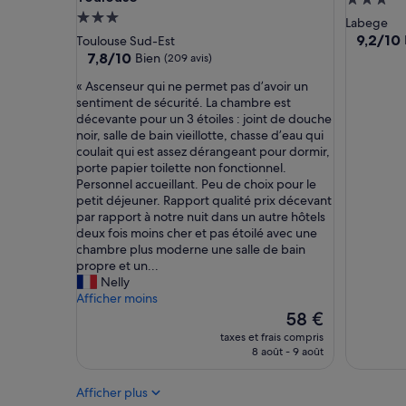
Héberge
p
Hébergement
3.0 étoil
Labege
r
3.0 étoiles
9.2
9,2/10
Toulouse Sud-Est
o
sur
7.8
7,8/10
Bien
(209 avis)
f
10,
sur
i
«
« Ascenseur qui ne permet pas d’avoir un
Merveill
10,
t
A
sentiment de sécurité. La chambre est
(232 avis
Bien,
e
s
décevante pour un 3 étoiles : joint de douche
(209 avis)
r
c
noir, salle de bain vieillotte, chasse d’eau qui
d
e
coulait qui est assez dérangeant pour dormir,
e
n
porte papier toilette non fonctionnel.
l
s
Personnel accueillant. Peu de choix pour le
a
e
petit déjeuner. Rapport qualité prix décevant
p
u
par rapport à notre nuit dans un autre hôtels
i
r
deux fois moins cher et pas étoilé avec une
s
q
chambre plus moderne une salle de bain
c
u
propre et un...
i
i
Nelly
n
n
Afficher moins
e
e
Le
58 €
e
p
nouveau
taxes et frais compris
t
e
prix
8 août - 9 août
d
r
est
e
m
de
l
Afficher plus
e
58 €
'