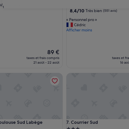
3.0 étoiles
Merveilleux
(252 avis)
Labege
31
8.4
8,4/10
Très bien
(551 avis)
sur
«
« Personnel pro »
eux,
10,
P
Cédric
)
Très
e
Afficher moins
bien,
r
(551 avis)
s
o
n
Le
89 €
n
nouveau
taxes et frais compris
taxes et fr
e
prix
21 août - 22 août
16 aoû
l
est
p
de
louse Sud Labège
Courrier Sud
r
89 €
o
»
louse Sud Labège
Courrier Sud
Toulouse Sud Labège
7. Courrier Sud