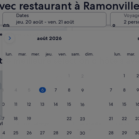
fiez la
avec restaurant à Ramonvill
 restaurant
Dates
Voyag
Demain
jeu. 20 août - ven. 21 août
2 pers
7 août - 8 août
Les
e week-end prochain
août 2026
mois
14 août - 16 août
affichés
sont
lundi
mardi
mercredi
jeudi
vendredi
samedi
dimanche
lundi
m
lun.
mar.
mer.
jeu.
ven.
sam.
dim.
lun.
mar.
re meilleure sélection d’hôtels av
August
2026
et
es Toulouse Labège
Campanile Toulouse Sud - La
1
1
2
2
September
2026.
3
4
5
6
7
8
7
8
9
9
10
11
12
13
14
15
14
15
1
16
17
18
19
20
21
22
21
22
2
23
es Toulouse Labège
Campanile Toulouse Sud - La
Styles Toulouse Labège
3. Campanile Toulouse Sud -
Innopole
ment
24
25
26
27
28
29
28
29
3
30
Hébergement
es