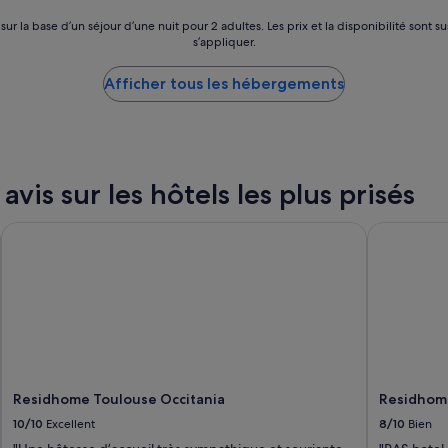
r
s
 sur la base d’un séjour d’une nuit pour 2 adultes. Les prix et la disponibilité so
o
s’appliquer.
n
n
Afficher tous les hébergements
e
l
a
u
t
o
vis sur les hôtels les plus prisés
p
»
Residhome Toulouse Occitania
Residhome 
Residhome Toulouse Occitania
Residhome
10/10
Excellent
8/10
Bien