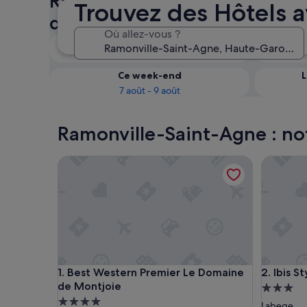
Ramonville-Saint-Agne : véri
Trouvez des Hôtels 
disponibilité des Hôtels avec
Où allez-vous ?
Ce soir
6 août - 7 août
Ce week-end
L
7 août - 9 août
Ramonville-Saint-Agne : not
Best Western Premier Le Domaine de Montjoie
Ibis Styl
Best Western Premier Le Domaine de Montjoie
Ibis Styl
1. Best Western Premier Le Domaine
2. Ibis 
de Montjoie
Héberge
Hébergement
3.0 étoil
Labege