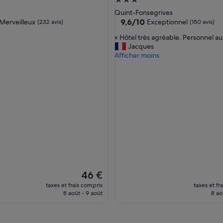
ment
Hébergement
es
3.0 étoiles
Quint-Fonsegrives
9.6
9,6/10
Merveilleux
Exceptionnel
(232 avis)
(150 avis)
sur
«
« Hôtel très agréable. Personnel au
10,
H
Jacques
eux,
Exceptionnel,
ô
Afficher moins
)
(150 avis)
t
e
l
t
r
è
s
a
g
r
é
a
b
Le
46 €
l
nouveau
taxes et frais compris
taxes et fr
e
prix
8 août - 9 août
8 ao
.
est
P
de
e
46 €