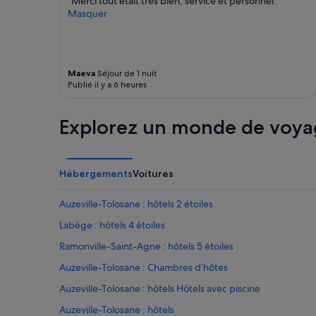
"Merci tout était très bien, service et personnel."
o
é
la
Masquer
m
c
disponibilité
m
u
sont
a
r
susceptibles
n
i
de
d
t
changer.
Maeva
Séjour de 1 nuit
e
é
Des
Publié il y a 6 heures
a
.
conditions
u
L
supplémentaires
s
a
peuvent
Explorez un monde de voya
s
c
s’appliquer.
i
h
p
a
o
m
Hébergements
Voitures
u
b
r
r
Auzeville-Tolosane : hôtels 2 étoiles
l
e
a
e
Labège : hôtels 4 étoiles
r
s
e
Ramonville-Saint-Agne : hôtels 5 étoiles
t
s
d
Auzeville-Tolosane : Chambres d’hôtes
t
é
a
c
Auzeville-Tolosane : hôtels Hôtels avec piscine
u
e
r
Auzeville-Tolosane : hôtels
v