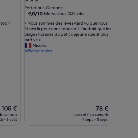
Hébergement
r
3.0 étoiles
Portet-sur-Garonne
e
9.0
9,0/10
Merveilleux
(326 avis)
e
sur
t
«
 top »
« Nous sommes des lèves-tard vu que nous
10,
l
N
étions là pour nous reposer. Il faudrait que les
Merveilleux,
i
o
plages horaires du petit déjeuné soient plus
(326 avis)
t
u
tardive »
e
s
Nicolas
r
s
Afficher moins
i
o
e
m
p
m
r
e
o
s
p
d
r
e
e
s
.
l
J
è
Le
Le
105 €
78 €
e
v
nouveau
nouveau
ais compris
taxes et frais compris
n
e
prix
prix
ût - 9 août
4 sept. - 5 sept.
’
s
est
est
a
-
de
de
i
t
105 €
78 €
p